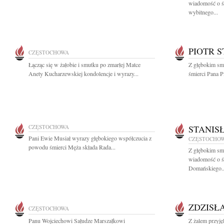
wiadomość o ś
wybitnego...
PIOTR 
CZĘSTOCHOWA
Łącząc się w żałobie i smutku po zmarłej Matce
Z głębokim sm
Anety Kucharzewskiej kondolencje i wyrazy...
śmierci Pana Pi
CZĘSTOCHOWA
STANIS
Pani Ewie Musiał wyrazy głębokiego współczucia z
CZĘSTOCHO
powodu śmierci Męża składa Rada...
Z głębokim smu
wiadomość o ś
Domańskiego..
ZDZISŁ
CZĘSTOCHOWA
Panu Wojciechowi Sałudze Marszałkowi
Z żalem przyj