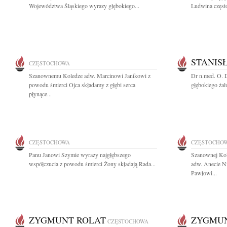
Województwa Śląskiego wyrazy głębokiego...
Ludwina częst
STANIS
CZĘSTOCHOWA
Szanownemu Koledze adw. Marcinowi Janikowi z
Dr n.med. O. 
powodu śmierci Ojca składamy z głębi serca
głębokiego żal
płynące...
CZĘSTOCHOWA
CZĘSTOCHO
Panu Janowi Szymie wyrazy najgłębszego
Szanownej Ko
współczucia z powodu śmierci Żony składają Rada...
adw. Anecie N
Pawłowi...
ZYGMUNT ROLAT
ZYGMUN
CZĘSTOCHOWA