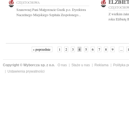
ELŻBIE
CZĘSTOCHOWA
CZĘSTOCHO
Szanownej Pani Małgorzacie Guzik p.o. Dyrektora
Z wielkim żal
Naczelnego Miejskiego Szpitala Zespolonego...
roku Elżbietę 
« poprzednie
1
2
3
4
5
6
7
8
9
...
Copyright © Wyborcza sp. z o.o.
O nas
Staże u nas
Reklama
Polityka 
Ustawienia prywatności