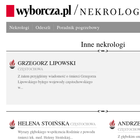
Nekrologi
Odeszli
Poradnik pogrzebowy
Inne nekrologi
GRZEGORZ LIPOWSKI
CZĘSTOCHOWA
Z żalem przyjęliśmy wiadomość o śmierci Grzegorza
Lipowskiego byłego wojewody częstochowskiego
w...
HELENA STOIŃSKA
ANDRZE
CZĘSTOCHOWA
CZĘSTOCHO
Wyrazy głębokiego współczucia Rodzinie z powodu
Z głębokim smu
śmierci lek. med. Heleny Stoińskiej...