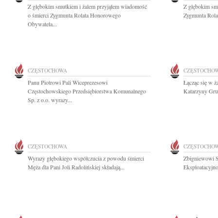
Z głębokim smutkiem i żalem przyjąłem wiadomość
Z głębokim sm
o śmierci Zygmunta Rolata Honorowego
Zygmunta Rolat
Obywatela...
CZĘSTOCHOWA
CZĘSTOCHO
Panu Piotrowi Pali Wiceprezesowi
Łącząc się w ż
Częstochowskiego Przedsiębiorstwa Komunalnego
Katarzyny Gruc
Sp. z o.o. wyrazy...
CZĘSTOCHOWA
CZĘSTOCHO
Wyrazy głębokiego współczucia z powodu śmierci
Zbigniewowi S
Męża dla Pani Joli Radolińskiej składają...
Eksploatacyjno