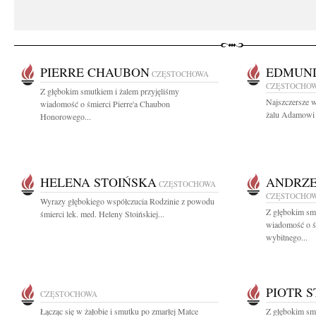
PIERRE CHAUBON
EDMUND
CZĘSTOCHOWA
CZĘSTOCHO
Z głębokim smutkiem i żalem przyjęliśmy
Najszczersze w
wiadomość o śmierci Pierre'a Chaubon
żalu Adamowi 
Honorowego...
HELENA STOIŃSKA
ANDRZE
CZĘSTOCHOWA
CZĘSTOCHO
Wyrazy głębokiego współczucia Rodzinie z powodu
Z głębokim smu
śmierci lek. med. Heleny Stoińskiej...
wiadomość o ś
wybitnego...
PIOTR 
CZĘSTOCHOWA
Łącząc się w żałobie i smutku po zmarłej Matce
Z głębokim sm