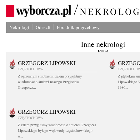
Nekrologi
Odeszli
Poradnik pogrzebowy
Inne nekrologi
GRZEGORZ LIPOWSKI
GRZEGO
CZĘSTOCHOWA
CZĘSTOCHO
Z ogromnym smutkiem i żalem przyjęliśmy
Z głębokim sm
wiadomość o śmierci naszego Przyjaciela
Lipowskiego W
Grzegorza...
1980...
GRZEGORZ LIPOWSKI
CZĘSTOCHOWA
Z żalem przyjęliśmy wiadomość o śmierci Grzegorza
Lipowskiego byłego wojewody częstochowskiego
w...