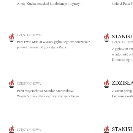
Anety Kucharzewskiej kondolencje i wyrazy...
śmierci Pana Pi
CZĘSTOCHOWA
STANIS
Pani Ewie Musiał wyrazy głębokiego współczucia z
CZĘSTOCHO
powodu śmierci Męża składa Rada...
Z głębokim smu
wiadomość o ś
Domańskiego..
ZDZISŁ
CZĘSTOCHOWA
Panu Wojciechowi Sałudze Marszałkowi
Z żalem przyj
Województwa Śląskiego wyrazy głębokiego...
Ludwina częst
STANIS
CZĘSTOCHOWA