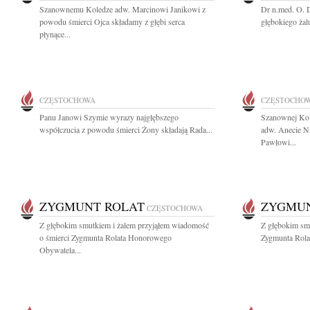
Szanownemu Koledze adw. Marcinowi Janikowi z
Dr n.med. O. 
powodu śmierci Ojca składamy z głębi serca
głębokiego żal
płynące...
CZĘSTOCHOWA
CZĘSTOCHO
Panu Janowi Szymie wyrazy najgłębszego
Szanownej Ko
współczucia z powodu śmierci Żony składają Rada...
adw. Anecie N
Pawłowi...
ZYGMUNT ROLAT
ZYGMUN
CZĘSTOCHOWA
Z głębokim smutkiem i żalem przyjąłem wiadomość
Z głębokim sm
o śmierci Zygmunta Rolata Honorowego
Zygmunta Rolat
Obywatela...