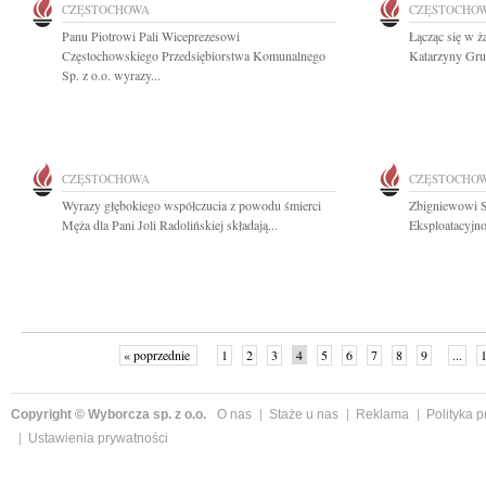
CZĘSTOCHOWA
CZĘSTOCHO
Panu Piotrowi Pali Wiceprezesowi
Łącząc się w ż
Częstochowskiego Przedsiębiorstwa Komunalnego
Katarzyny Gruc
Sp. z o.o. wyrazy...
CZĘSTOCHOWA
CZĘSTOCHO
Wyrazy głębokiego współczucia z powodu śmierci
Zbigniewowi S
Męża dla Pani Joli Radolińskiej składają...
Eksploatacyjno
« poprzednie
1
2
3
4
5
6
7
8
9
...
Copyright © Wyborcza sp. z o.o.
O nas
Staże u nas
Reklama
Polityka 
Ustawienia prywatności