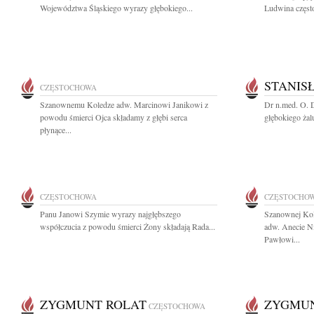
Województwa Śląskiego wyrazy głębokiego...
Ludwina częst
STANIS
CZĘSTOCHOWA
Szanownemu Koledze adw. Marcinowi Janikowi z
Dr n.med. O. 
powodu śmierci Ojca składamy z głębi serca
głębokiego żal
płynące...
CZĘSTOCHOWA
CZĘSTOCHO
Panu Janowi Szymie wyrazy najgłębszego
Szanownej Ko
współczucia z powodu śmierci Żony składają Rada...
adw. Anecie N
Pawłowi...
ZYGMUNT ROLAT
ZYGMUN
CZĘSTOCHOWA