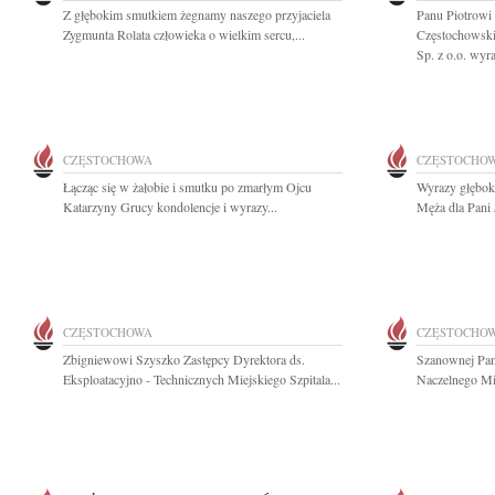
Z głębokim smutkiem żegnamy naszego przyjaciela
Panu Piotrowi
Zygmunta Rolata człowieka o wielkim sercu,...
Częstochowski
Sp. z o.o. wyra
CZĘSTOCHOWA
CZĘSTOCHO
Łącząc się w żałobie i smutku po zmarłym Ojcu
Wyrazy głębok
Katarzyny Grucy kondolencje i wyrazy...
Męża dla Pani J
CZĘSTOCHOWA
CZĘSTOCHO
Zbigniewowi Szyszko Zastępcy Dyrektora ds.
Szanownej Pan
Eksploatacyjno - Technicznych Miejskiego Szpitala...
Naczelnego Mie