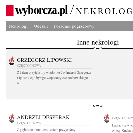
Nekrologi
Odeszli
Poradnik pogrzebowy
Inne nekrologi
GRZEGORZ LIPOWSKI
CZĘSTOCHOWA
Z żalem przyjęliśmy wiadomość o śmierci Grzegorza
Lipowskiego byłego wojewody częstochowskiego
w...
ANDRZEJ DESPERAK
CZĘSTOCHO
CZĘSTOCHOWA
Łącząc się w ż
Z głębokim smutkiem i żalem przyjęliśmy
Anety Kucharze