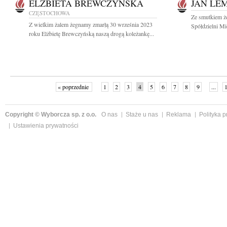
ELŻBIETA BREWCZYŃSKA
JAN LE
CZĘSTOCHOWA
Ze smutkiem ż
Z wielkim żalem żegnamy zmarłą 30 września 2023
Spółdzielni Mi
roku Elżbietę Brewczyńską naszą drogą koleżankę...
« poprzednie
1
2
3
4
5
6
7
8
9
...
Copyright © Wyborcza sp. z o.o.
O nas
Staże u nas
Reklama
Polityka 
Ustawienia prywatności