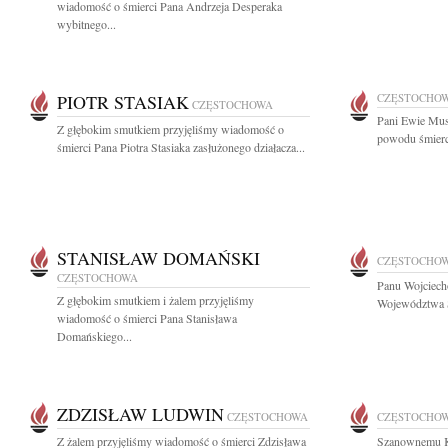
wiadomość o śmierci Pana Andrzeja Desperaka
wybitnego...
PIOTR STASIAK
CZĘSTOCHO
CZĘSTOCHOWA
Pani Ewie Mus
Z głębokim smutkiem przyjęliśmy wiadomość o
powodu śmierc
śmierci Pana Piotra Stasiaka zasłużonego działacza...
STANISŁAW DOMAŃSKI
CZĘSTOCHO
CZĘSTOCHOWA
Panu Wojciech
Z głębokim smutkiem i żalem przyjęliśmy
Województwa Ś
wiadomość o śmierci Pana Stanisława
Domańskiego...
ZDZISŁAW LUDWIN
CZĘSTOCHOWA
CZĘSTOCHO
Z żalem przyjęliśmy wiadomość o śmierci Zdzisława
Szanownemu Ko