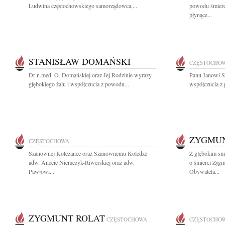
Ludwina częstochowskiego samorządowca,...
powodu śmierci
płynące...
STANISŁAW DOMAŃSKI
CZĘSTOCHO
Dr n.med. O. Domańskiej oraz Jej Rodzinie wyrazy
Panu Janowi S
głębokiego żalu i współczucia z powodu...
współczucia z 
ZYGMUN
CZĘSTOCHOWA
Szanownej Koleżance oraz Szanownemu Koledze
Z głębokim sm
adw. Anecie Niemczyk-Riwerskiej oraz adw.
o śmierci Zyg
Pawłowi...
Obywatela...
ZYGMUNT ROLAT
CZĘSTOCHOWA
CZĘSTOCHO