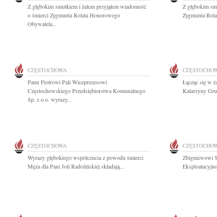
Z głębokim smutkiem i żalem przyjąłem wiadomość
Z głębokim sm
o śmierci Zygmunta Rolata Honorowego
Zygmunta Rolat
Obywatela...
CZĘSTOCHOWA
CZĘSTOCHO
Panu Piotrowi Pali Wiceprezesowi
Łącząc się w ż
Częstochowskiego Przedsiębiorstwa Komunalnego
Katarzyny Gruc
Sp. z o.o. wyrazy...
CZĘSTOCHOWA
CZĘSTOCHO
Wyrazy głębokiego współczucia z powodu śmierci
Zbigniewowi S
Męża dla Pani Joli Radolińskiej składają...
Eksploatacyjno