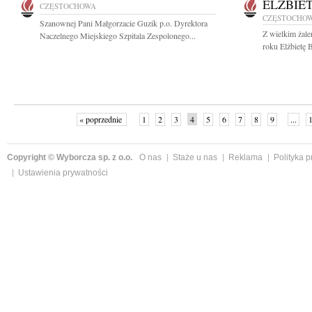
ELŻBIE
CZĘSTOCHOWA
CZĘSTOCHO
Szanownej Pani Małgorzacie Guzik p.o. Dyrektora
Z wielkim żal
Naczelnego Miejskiego Szpitala Zespolonego...
roku Elżbietę 
« poprzednie
1
2
3
4
5
6
7
8
9
...
Copyright © Wyborcza sp. z o.o.
O nas
Staże u nas
Reklama
Polityka 
Ustawienia prywatności