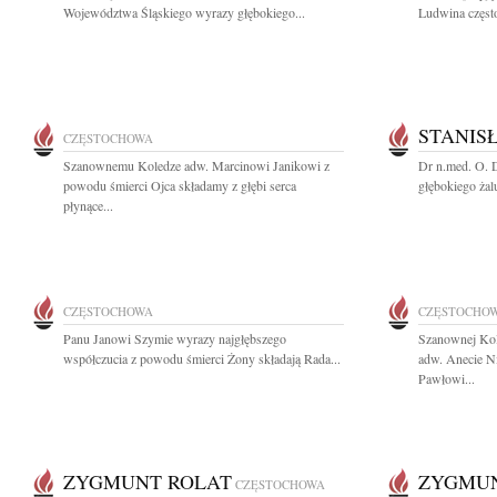
Województwa Śląskiego wyrazy głębokiego...
Ludwina częst
STANIS
CZĘSTOCHOWA
Szanownemu Koledze adw. Marcinowi Janikowi z
Dr n.med. O. 
powodu śmierci Ojca składamy z głębi serca
głębokiego żal
płynące...
CZĘSTOCHOWA
CZĘSTOCHO
Panu Janowi Szymie wyrazy najgłębszego
Szanownej Ko
współczucia z powodu śmierci Żony składają Rada...
adw. Anecie N
Pawłowi...
ZYGMUNT ROLAT
ZYGMUN
CZĘSTOCHOWA