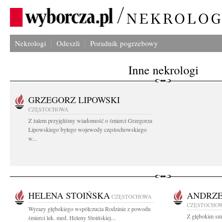
Nekrologi
Odeszli
Poradnik pogrzebowy
Inne nekrologi
GRZEGORZ LIPOWSKI
CZĘSTOCHOWA
Z żalem przyjęliśmy wiadomość o śmierci Grzegorza
Lipowskiego byłego wojewody częstochowskiego
w...
HELENA STOIŃSKA
ANDRZE
CZĘSTOCHOWA
CZĘSTOCHO
Wyrazy głębokiego współczucia Rodzinie z powodu
Z głębokim smu
śmierci lek. med. Heleny Stoińskiej...