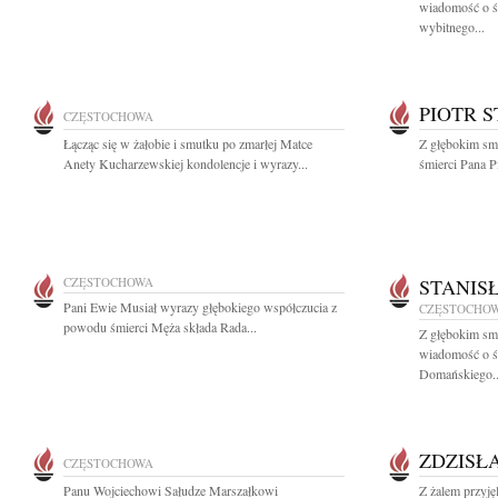
wiadomość o ś
wybitnego...
PIOTR 
CZĘSTOCHOWA
Łącząc się w żałobie i smutku po zmarłej Matce
Z głębokim sm
Anety Kucharzewskiej kondolencje i wyrazy...
śmierci Pana Pi
CZĘSTOCHOWA
STANIS
Pani Ewie Musiał wyrazy głębokiego współczucia z
CZĘSTOCHO
powodu śmierci Męża składa Rada...
Z głębokim smu
wiadomość o ś
Domańskiego..
ZDZISŁ
CZĘSTOCHOWA
Panu Wojciechowi Sałudze Marszałkowi
Z żalem przyj