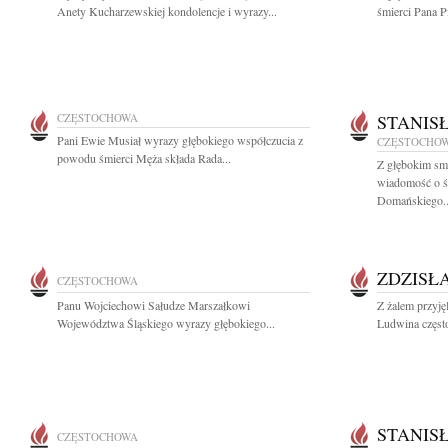
Anety Kucharzewskiej kondolencje i wyrazy...
śmierci Pana Pi
CZĘSTOCHOWA
STANIS
Pani Ewie Musiał wyrazy głębokiego współczucia z
CZĘSTOCHO
powodu śmierci Męża składa Rada...
Z głębokim smu
wiadomość o ś
Domańskiego..
ZDZISŁ
CZĘSTOCHOWA
Panu Wojciechowi Sałudze Marszałkowi
Z żalem przyj
Województwa Śląskiego wyrazy głębokiego...
Ludwina częst
STANIS
CZĘSTOCHOWA