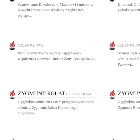
Szanownemu Koledze adw. Marcinowi Janikowi z
Dr n.med. O. 
powodu śmierci Ojca składamy z głębi serca
głębokiego żal
płynące...
CZĘSTOCHOWA
CZĘSTOCHO
Panu Janowi Szymie wyrazy najgłębszego
Szanownej Ko
współczucia z powodu śmierci Żony składają Rada...
adw. Anecie N
Pawłowi...
ZYGMUNT ROLAT
ZYGMUN
CZĘSTOCHOWA
Z głębokim smutkiem i żalem przyjąłem wiadomość
Z głębokim sm
o śmierci Zygmunta Rolata Honorowego
Zygmunta Rolat
Obywatela...