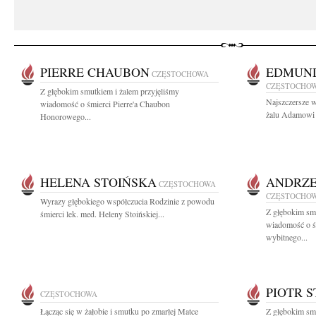
PIERRE CHAUBON
EDMUND
CZĘSTOCHOWA
CZĘSTOCHO
Z głębokim smutkiem i żalem przyjęliśmy
Najszczersze w
wiadomość o śmierci Pierre'a Chaubon
żalu Adamowi 
Honorowego...
HELENA STOIŃSKA
ANDRZE
CZĘSTOCHOWA
CZĘSTOCHO
Wyrazy głębokiego współczucia Rodzinie z powodu
Z głębokim smu
śmierci lek. med. Heleny Stoińskiej...
wiadomość o ś
wybitnego...
PIOTR 
CZĘSTOCHOWA
Łącząc się w żałobie i smutku po zmarłej Matce
Z głębokim sm