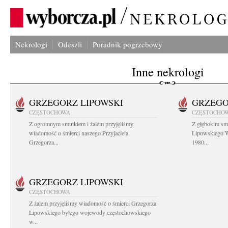
Nekrologi
Odeszli
Poradnik pogrzebowy
Inne nekrologi
GRZEGORZ LIPOWSKI
GRZEGO
CZĘSTOCHOWA
CZĘSTOCHO
Z ogromnym smutkiem i żalem przyjęliśmy
Z głębokim sm
wiadomość o śmierci naszego Przyjaciela
Lipowskiego W
Grzegorza...
1980...
GRZEGORZ LIPOWSKI
CZĘSTOCHOWA
Z żalem przyjęliśmy wiadomość o śmierci Grzegorza
Lipowskiego byłego wojewody częstochowskiego
w...