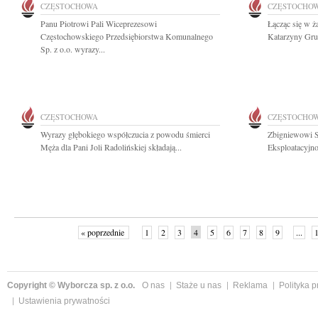
CZĘSTOCHOWA
CZĘSTOCHO
Panu Piotrowi Pali Wiceprezesowi
Łącząc się w ż
Częstochowskiego Przedsiębiorstwa Komunalnego
Katarzyny Gruc
Sp. z o.o. wyrazy...
CZĘSTOCHOWA
CZĘSTOCHO
Wyrazy głębokiego współczucia z powodu śmierci
Zbigniewowi S
Męża dla Pani Joli Radolińskiej składają...
Eksploatacyjno
« poprzednie
1
2
3
4
5
6
7
8
9
...
Copyright © Wyborcza sp. z o.o.
O nas
Staże u nas
Reklama
Polityka 
Ustawienia prywatności