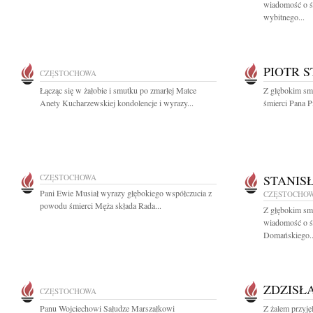
wiadomość o ś
wybitnego...
PIOTR 
CZĘSTOCHOWA
Łącząc się w żałobie i smutku po zmarłej Matce
Z głębokim sm
Anety Kucharzewskiej kondolencje i wyrazy...
śmierci Pana Pi
CZĘSTOCHOWA
STANIS
Pani Ewie Musiał wyrazy głębokiego współczucia z
CZĘSTOCHO
powodu śmierci Męża składa Rada...
Z głębokim smu
wiadomość o ś
Domańskiego..
ZDZISŁ
CZĘSTOCHOWA
Panu Wojciechowi Sałudze Marszałkowi
Z żalem przyj