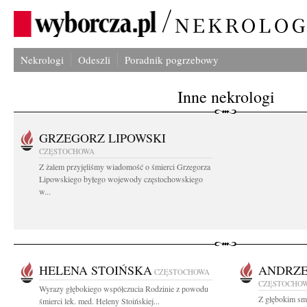
Nekrologi
Odeszli
Poradnik pogrzebowy
Inne nekrologi
GRZEGORZ LIPOWSKI
CZĘSTOCHOWA
Z żalem przyjęliśmy wiadomość o śmierci Grzegorza
Lipowskiego byłego wojewody częstochowskiego
w...
HELENA STOIŃSKA
ANDRZE
CZĘSTOCHOWA
CZĘSTOCHO
Wyrazy głębokiego współczucia Rodzinie z powodu
Z głębokim smu
śmierci lek. med. Heleny Stoińskiej...