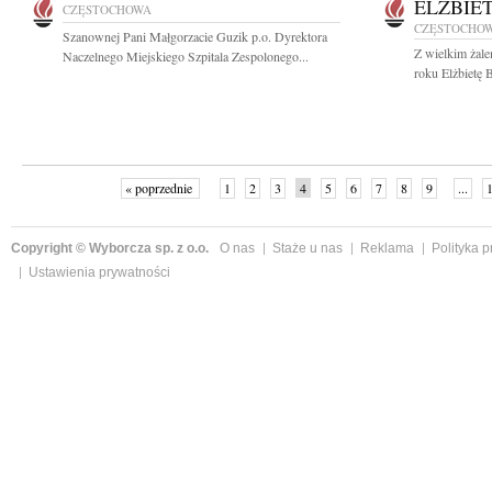
ELŻBIE
CZĘSTOCHOWA
CZĘSTOCHO
Szanownej Pani Małgorzacie Guzik p.o. Dyrektora
Z wielkim żal
Naczelnego Miejskiego Szpitala Zespolonego...
roku Elżbietę 
« poprzednie
1
2
3
4
5
6
7
8
9
...
Copyright © Wyborcza sp. z o.o.
O nas
Staże u nas
Reklama
Polityka 
Ustawienia prywatności