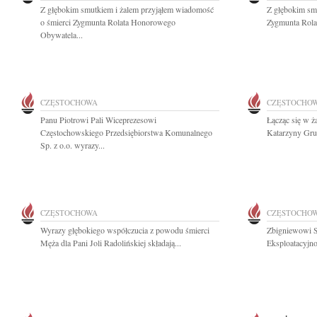
Z głębokim smutkiem i żalem przyjąłem wiadomość
Z głębokim sm
o śmierci Zygmunta Rolata Honorowego
Zygmunta Rolat
Obywatela...
CZĘSTOCHOWA
CZĘSTOCHO
Panu Piotrowi Pali Wiceprezesowi
Łącząc się w ż
Częstochowskiego Przedsiębiorstwa Komunalnego
Katarzyny Gruc
Sp. z o.o. wyrazy...
CZĘSTOCHOWA
CZĘSTOCHO
Wyrazy głębokiego współczucia z powodu śmierci
Zbigniewowi S
Męża dla Pani Joli Radolińskiej składają...
Eksploatacyjno