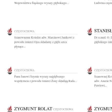
Województwa Śląskiego wyrazy głębokiego...
Ludwina częst
STANIS
CZĘSTOCHOWA
Szanownemu Koledze adw. Marcinowi Janikowi z
Dr n.med. O. 
powodu śmierci Ojca składamy z głębi serca
głębokiego żal
płynące...
CZĘSTOCHOWA
CZĘSTOCHO
Panu Janowi Szymie wyrazy najgłębszego
Szanownej Ko
współczucia z powodu śmierci Żony składają Rada...
adw. Anecie N
Pawłowi...
ZYGMUNT ROLAT
ZYGMUN
CZĘSTOCHOWA