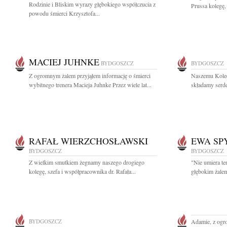
Rodzinie i Bliskim wyrazy głębokiego współczucia z
Prussa kolegę,
powodu śmierci Krzysztofa...
MACIEJ JUHNKE
BYDGOSZCZ
BYDGOSZCZ
Z ogromnym żalem przyjąłem informację o śmierci
Naszemu Koled
wybitnego trenera Macieja Juhnke Przez wiele lat...
składamy serd
RAFAŁ WIERZCHOSŁAWSKI
EWA SP
BYDGOSZCZ
BYDGOSZCZ
Z wielkim smutkiem żegnamy naszego drogiego
"Nie umiera te
kolegę, szefa i współpracownika dr. Rafała...
głębokim żalem
BYDGOSZCZ
Adamie, z ogr