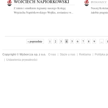
WOJCIECH NAPIÓRKOWSKI
BYDGOSZCZ
Z żalem i smutkiem żegnamy naszego Kolegę
Naszej Koleżan
Wojciecha Napiórkowskiego Wojtku, zostaniesz w...
żałobie pragnie
« poprzednie
1
2
3
4
5
6
7
8
9
...
Copyright © Wyborcza sp. z o.o.
O nas
Staże u nas
Reklama
Polityka 
Ustawienia prywatności