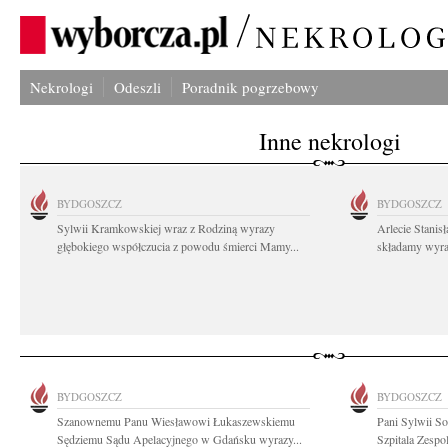
Nekrologi
Odeszli
Poradnik pogrzebowy
Inne nekrologi
BYDGOSZCZ
BYDGOSZCZ
Sylwii Kramkowskiej wraz z Rodziną wyrazy
Arlecie Stanis
głębokiego współczucia z powodu śmierci Mamy...
składamy wyraz
BYDGOSZCZ
BYDGOSZCZ
Szanownemu Panu Wiesławowi Łukaszewskiemu
Pani Sylwii S
Sędziemu Sądu Apelacyjnego w Gdańsku wyrazy...
Szpitala Zespo