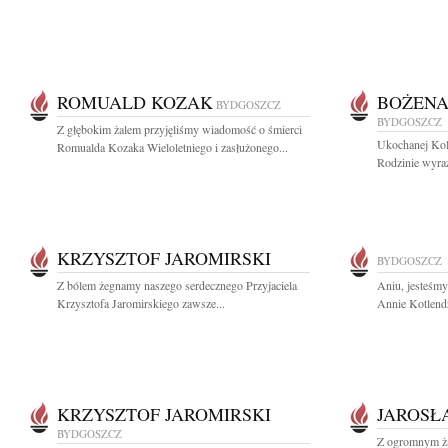
ROMUALD KOZAK
BOŻENA
BYDGOSZCZ
BYDGOSZCZ
Z głębokim żalem przyjęliśmy wiadomość o śmierci
Ukochanej Kol
Romualda Kozaka Wieloletniego i zasłużonego...
Rodzinie wyraz
KRZYSZTOF JAROMIRSKI
BYDGOSZCZ
Z bólem żegnamy naszego serdecznego Przyjaciela
Aniu, jesteśm
Krzysztofa Jaromirskiego zawsze...
Annie Kotlend
KRZYSZTOF JAROMIRSKI
JAROSŁ
BYDGOSZCZ
Z ogromnym ża