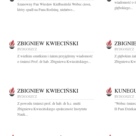
wiadomość o ś
Szanowny Pan Wiesław Kiełbasiński Wobec ciosu,
głębokiego...
który spadł na Pana Rodzinę, niełatwo...
ZBIGNIEW KWIECIŃSKI
ZBIGNI
BYDGOSZCZ
BYDGOSZCZ
Z wielkim smutkiem i żalem przyjęliśmy wiadomość
Z głębokim żal
o śmierci Prof. dr hab. Zbigniewa Kwiecińskiego...
Zbigniewa Kwi
ZBIGNIEW KWIECIŃSKI
KUNEG
BYDGOSZCZ
BYDGOSZCZ
Z powodu śmierci prof. dr hab. dr h.c. multi
"Wobec śmierci
Zbigniewa Kwiecińskiego społeczność Instytutu
II Pani Dzieka
Nauk...