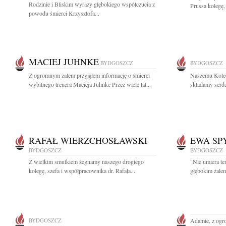
Rodzinie i Bliskim wyrazy głębokiego współczucia z
Prussa kolegę,
powodu śmierci Krzysztofa...
MACIEJ JUHNKE
BYDGOSZCZ
BYDGOSZCZ
Z ogromnym żalem przyjąłem informację o śmierci
Naszemu Koled
wybitnego trenera Macieja Juhnke Przez wiele lat...
składamy serd
RAFAŁ WIERZCHOSŁAWSKI
EWA SP
BYDGOSZCZ
BYDGOSZCZ
Z wielkim smutkiem żegnamy naszego drogiego
"Nie umiera te
kolegę, szefa i współpracownika dr. Rafała...
głębokim żalem
BYDGOSZCZ
Adamie, z ogr