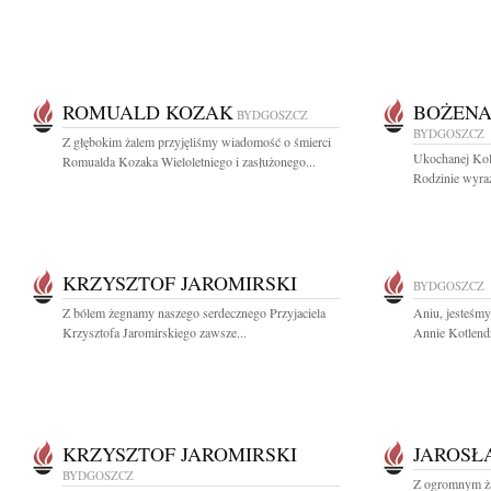
ROMUALD KOZAK
BOŻENA
BYDGOSZCZ
BYDGOSZCZ
Z głębokim żalem przyjęliśmy wiadomość o śmierci
Ukochanej Kol
Romualda Kozaka Wieloletniego i zasłużonego...
Rodzinie wyraz
KRZYSZTOF JAROMIRSKI
BYDGOSZCZ
Z bólem żegnamy naszego serdecznego Przyjaciela
Aniu, jesteśm
Krzysztofa Jaromirskiego zawsze...
Annie Kotlend
KRZYSZTOF JAROMIRSKI
JAROSŁ
BYDGOSZCZ
Z ogromnym ża