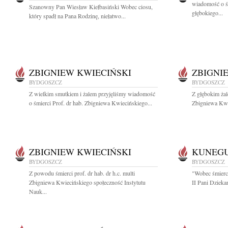
wiadomość o ś
Szanowny Pan Wiesław Kiełbasiński Wobec ciosu,
głębokiego...
który spadł na Pana Rodzinę, niełatwo...
ZBIGNIEW KWIECIŃSKI
ZBIGNI
BYDGOSZCZ
BYDGOSZCZ
Z wielkim smutkiem i żalem przyjęliśmy wiadomość
Z głębokim żal
o śmierci Prof. dr hab. Zbigniewa Kwiecińskiego...
Zbigniewa Kwi
ZBIGNIEW KWIECIŃSKI
KUNEG
BYDGOSZCZ
BYDGOSZCZ
Z powodu śmierci prof. dr hab. dr h.c. multi
"Wobec śmierci
Zbigniewa Kwiecińskiego społeczność Instytutu
II Pani Dzieka
Nauk...