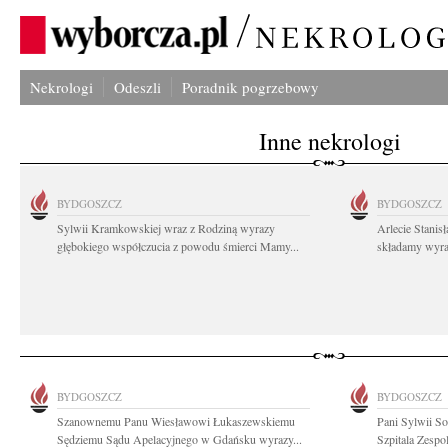
Nekrologi
Odeszli
Poradnik pogrzebowy
Inne nekrologi
BYDGOSZCZ
BYDGOSZCZ
Sylwii Kramkowskiej wraz z Rodziną wyrazy
Arlecie Stanis
głębokiego współczucia z powodu śmierci Mamy...
składamy wyraz
BYDGOSZCZ
BYDGOSZCZ
Szanownemu Panu Wiesławowi Łukaszewskiemu
Pani Sylwii S
Sędziemu Sądu Apelacyjnego w Gdańsku wyrazy...
Szpitala Zespo