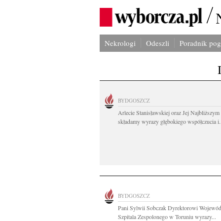
Nekrologi
Odeszli
Poradnik po
BYDGOSZCZ
Arlecie Stanisławskiej oraz Jej Najbliższym
składamy wyrazy głębokiego współczucia i.
BYDGOSZCZ
Pani Sylwii Sobczak Dyrektorowi Wojewód
Szpitala Zespolonego w Toruniu wyrazy...