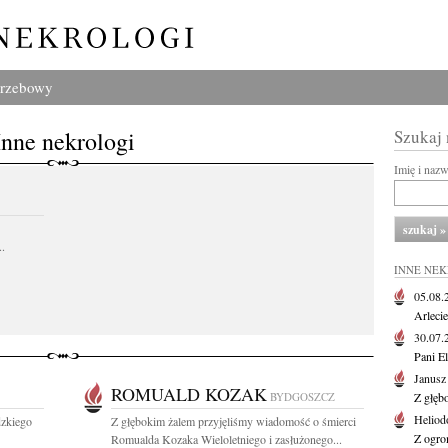
grzebowy
Inne nekrologi
Szukaj
Imię i naz
..
INNE NE
05.08
Arlecie
30.07
Pani El
Janusz
ROMUALD KOZAK
BYDGOSZCZ
Z głęb
Heliod
zkiego
Z głębokim żalem przyjęliśmy wiadomość o śmierci
Z ogro
Romualda Kozaka Wieloletniego i zasłużonego...