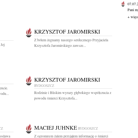
07.07
Pani mg
+ więc
KRZYSZTOF JAROMIRSKI
Z bólem żegnamy naszego serdecznego Przyjaciela
Jej
Krzysztofa Jaromirskiego zawsze...
KRZYSZTOF JAROMIRSKI
BYDGOSZCZ
ncie.
Rodzinie i Bliskim wyrazy głębokiego współczucia z
odu...
powodu śmierci Krzysztofa...
MACIEJ JUHNKE
CZ
BYDGOSZCZ
rosława
Z ogromnym żalem przyjąłem informację o śmierci