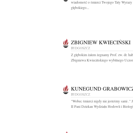
wiadomość o śmierci Twojego Taty Wyrazy
głębokiego...
ZBIGNIEW KWIECIŃSKI
BYDGOSZCZ
Z głębokim żalem żegnamy Prof. zw. dr. hab
Zbigniewa Kwiecińskiego wybitnego Uczon
KUNEGUND GRABOWIC
BYDGOSZCZ
"Wobec śmierci nigdy nie jesteśmy sami ." 
II Pani Dziekan Wydziału Hodowli i Biologii