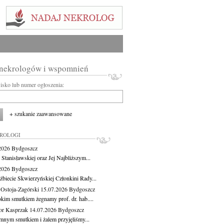
 nekrologów i wspomnień
wisko lub numer ogłoszenia:
+ szukanie zaawansowane
KROLOGI
.2026
Bydgoszcz
 Stanisławskiej oraz Jej Najbliższym...
.2026
Bydgoszcz
żbiecie Skwierzyńskiej Członkini Rady...
 Ostoja-Zagórski
15.07.2026
Bydgoszcz
okim smutkiem żegnamy prof. dr. hab....
or Kasprzak
14.07.2026
Bydgoszcz
mnym smutkiem i żalem przyjęliśmy...