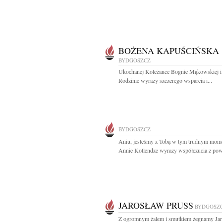
BOŻENA KAPUŚCIŃSKA
BYDGOSZCZ
Ukochanej Koleżance Bognie Mąkowskiej i 
Rodzinie wyrazy szczerego wsparcia i...
BYDGOSZCZ
Aniu, jesteśmy z Tobą w tym trudnym mome
Annie Kotlendze wyrazy współczucia z pow
JAROSŁAW PRUSS
BYDGOSZ
Z ogromnym żalem i smutkiem żegnamy Ja