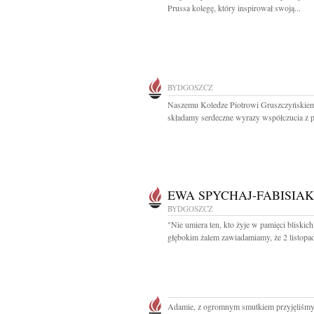
Prussa kolegę, który inspirował swoją...
BYDGOSZCZ
Naszemu Koledze Piotrowi Gruszczyńskie
składamy serdeczne wyrazy współczucia z 
EWA SPYCHAJ-FABISIAK
BYDGOSZCZ
"Nie umiera ten, kto żyje w pamięci bliskich
głębokim żalem zawiadamiamy, że 2 listopad
Adamie, z ogromnym smutkiem przyjęliśm