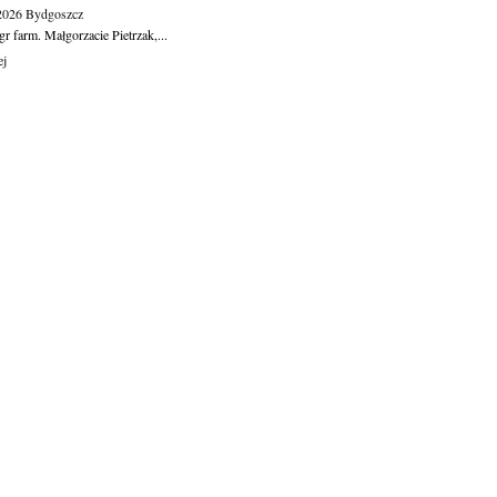
.2026
Bydgoszcz
r farm. Małgorzacie Pietrzak,...
ej