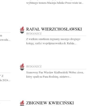
wybitnego trenera Macieja Juhnke Przez wiele lat...
RAFAŁ WIERZCHOSŁAWSKI
BYDGOSZCZ
mu
Z wielkim smutkiem żegnamy naszego drogiego
powodu...
kolegę, szefa i współpracownika dr. Rafała...
BYDGOSZCZ
Szanowny Pan Wiesław Kiełbasiński Wobec ciosu,
" Z
który spadł na Pana Rodzinę, niełatwo...
a 2024...
ZBIGNIEW KWIECIŃSKI
y