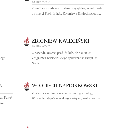
BYDGOSZCZ
Z wielkim smutkiem i żalem przyjęliśmy wiadomość
o śmierci Prof. dr hab. Zbigniewa Kwiecińskiego...
ZBIGNIEW KWIECIŃSKI
BYDGOSZCZ
.
Z powodu śmierci prof. dr hab. dr h.c. multi
ego...
Zbigniewa Kwiecińskiego społeczność Instytutu
Nauk...
Z
WOJCIECH NAPIÓRKOWSKI
Z żalem i smutkiem żegnamy naszego Kolegę
Jan Paweł
Wojciecha Napiórkowskiego Wojtku, zostaniesz w...
...