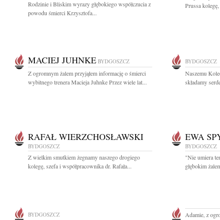
Rodzinie i Bliskim wyrazy głębokiego współczucia z
Prussa kolegę,
powodu śmierci Krzysztofa...
MACIEJ JUHNKE
BYDGOSZCZ
BYDGOSZCZ
Z ogromnym żalem przyjąłem informację o śmierci
Naszemu Koled
wybitnego trenera Macieja Juhnke Przez wiele lat...
składamy serd
RAFAŁ WIERZCHOSŁAWSKI
EWA SP
BYDGOSZCZ
BYDGOSZCZ
Z wielkim smutkiem żegnamy naszego drogiego
"Nie umiera te
kolegę, szefa i współpracownika dr. Rafała...
głębokim żalem
BYDGOSZCZ
Adamie, z ogr