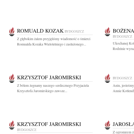
ROMUALD KOZAK
BOŻENA
BYDGOSZCZ
BYDGOSZCZ
Z głębokim żalem przyjęliśmy wiadomość o śmierci
Ukochanej Kol
Romualda Kozaka Wieloletniego i zasłużonego...
Rodzinie wyraz
KRZYSZTOF JAROMIRSKI
BYDGOSZCZ
Z bólem żegnamy naszego serdecznego Przyjaciela
Aniu, jesteśm
Krzysztofa Jaromirskiego zawsze...
Annie Kotlend
KRZYSZTOF JAROMIRSKI
JAROSŁ
BYDGOSZCZ
Z ogromnym ża