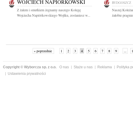
WOJCIECH NAPIÓRKOWSKI
BYDGOSZCZ
Z żalem i smutkiem żegnamy naszego Kolegę
Naszej Koleżan
Wojciecha Napiórkowskiego Wojtku, zostaniesz w...
żałobie pragnie
« poprzednie
1
2
3
4
5
6
7
8
9
...
Copyright © Wyborcza sp. z o.o.
O nas
Staże u nas
Reklama
Polityka 
Ustawienia prywatności