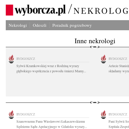
Nekrologi
Odeszli
Poradnik pogrzebowy
Inne nekrologi
BYDGOSZCZ
BYDGOSZCZ
Sylwii Kramkowskiej wraz z Rodziną wyrazy
Arlecie Stanis
głębokiego współczucia z powodu śmierci Mamy...
składamy wyraz
BYDGOSZCZ
BYDGOSZCZ
Szanownemu Panu Wiesławowi Łukaszewskiemu
Pani Sylwii S
Sędziemu Sądu Apelacyjnego w Gdańsku wyrazy...
Szpitala Zespo