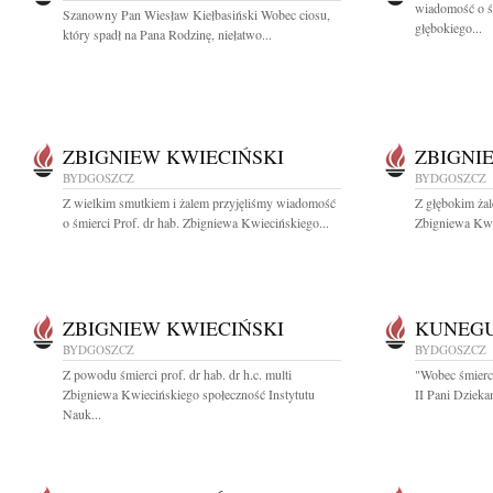
wiadomość o ś
Szanowny Pan Wiesław Kiełbasiński Wobec ciosu,
głębokiego...
który spadł na Pana Rodzinę, niełatwo...
ZBIGNIEW KWIECIŃSKI
ZBIGNI
BYDGOSZCZ
BYDGOSZCZ
Z wielkim smutkiem i żalem przyjęliśmy wiadomość
Z głębokim żal
o śmierci Prof. dr hab. Zbigniewa Kwiecińskiego...
Zbigniewa Kwi
ZBIGNIEW KWIECIŃSKI
KUNEG
BYDGOSZCZ
BYDGOSZCZ
Z powodu śmierci prof. dr hab. dr h.c. multi
"Wobec śmierci
Zbigniewa Kwiecińskiego społeczność Instytutu
II Pani Dzieka
Nauk...