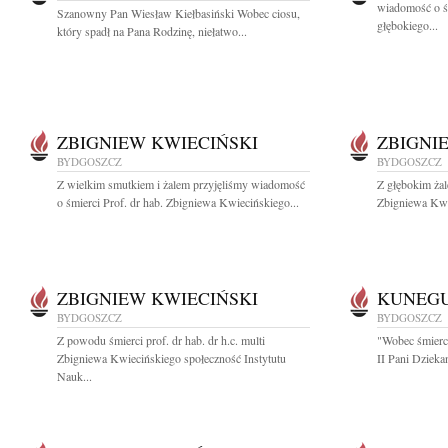
wiadomość o ś
Szanowny Pan Wiesław Kiełbasiński Wobec ciosu,
głębokiego...
który spadł na Pana Rodzinę, niełatwo...
ZBIGNIEW KWIECIŃSKI
ZBIGNI
BYDGOSZCZ
BYDGOSZCZ
Z wielkim smutkiem i żalem przyjęliśmy wiadomość
Z głębokim żal
o śmierci Prof. dr hab. Zbigniewa Kwiecińskiego...
Zbigniewa Kwi
ZBIGNIEW KWIECIŃSKI
KUNEG
BYDGOSZCZ
BYDGOSZCZ
Z powodu śmierci prof. dr hab. dr h.c. multi
"Wobec śmierci
Zbigniewa Kwiecińskiego społeczność Instytutu
II Pani Dzieka
Nauk...