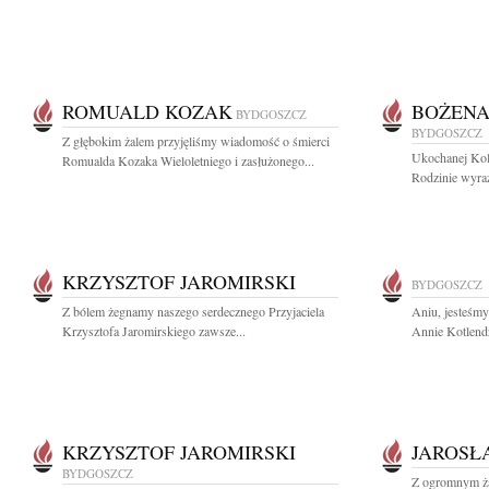
ROMUALD KOZAK
BOŻENA
BYDGOSZCZ
BYDGOSZCZ
Z głębokim żalem przyjęliśmy wiadomość o śmierci
Ukochanej Kol
Romualda Kozaka Wieloletniego i zasłużonego...
Rodzinie wyraz
KRZYSZTOF JAROMIRSKI
BYDGOSZCZ
Z bólem żegnamy naszego serdecznego Przyjaciela
Aniu, jesteśm
Krzysztofa Jaromirskiego zawsze...
Annie Kotlend
KRZYSZTOF JAROMIRSKI
JAROSŁ
BYDGOSZCZ
Z ogromnym ża