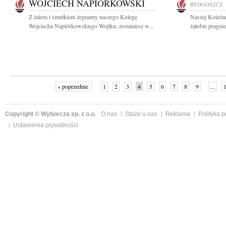
WOJCIECH NAPIÓRKOWSKI
BYDGOSZCZ
Z żalem i smutkiem żegnamy naszego Kolegę
Naszej Koleżan
Wojciecha Napiórkowskiego Wojtku, zostaniesz w...
żałobie pragnie
« poprzednie
1
2
3
4
5
6
7
8
9
...
Copyright © Wyborcza sp. z o.o.
O nas
Staże u nas
Reklama
Polityka 
Ustawienia prywatności