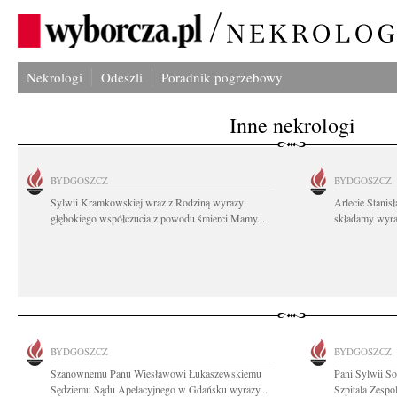
Nekrologi
Odeszli
Poradnik pogrzebowy
Inne nekrologi
BYDGOSZCZ
BYDGOSZCZ
Sylwii Kramkowskiej wraz z Rodziną wyrazy
Arlecie Stanis
głębokiego współczucia z powodu śmierci Mamy...
składamy wyraz
BYDGOSZCZ
BYDGOSZCZ
Szanownemu Panu Wiesławowi Łukaszewskiemu
Pani Sylwii S
Sędziemu Sądu Apelacyjnego w Gdańsku wyrazy...
Szpitala Zespo