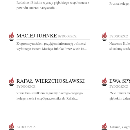
Rodzinie i Bliskim wyrazy głębokiego współczucia z
Prussa kolegę,
powodu śmierci Krzysztofa...
MACIEJ JUHNKE
BYDGOSZCZ
BYDGOSZCZ
Z ogromnym żalem przyjąłem informację o śmierci
Naszemu Koled
wybitnego trenera Macieja Juhnke Przez wiele lat...
składamy serd
RAFAŁ WIERZCHOSŁAWSKI
EWA SP
BYDGOSZCZ
BYDGOSZCZ
Z wielkim smutkiem żegnamy naszego drogiego
"Nie umiera te
kolegę, szefa i współpracownika dr. Rafała...
głębokim żalem
BYDGOSZCZ
Adamie, z ogr