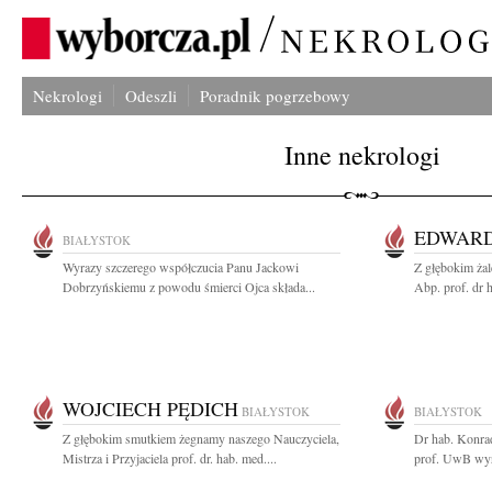
Nekrologi
Odeszli
Poradnik pogrzebowy
Inne nekrologi
EDWARD
BIAŁYSTOK
Wyrazy szczerego współczucia Panu Jackowi
Z głębokim ża
Dobrzyńskiemu z powodu śmierci Ojca składa...
Abp. prof. dr 
WOJCIECH PĘDICH
BIAŁYSTOK
BIAŁYSTOK
Z głębokim smutkiem żegnamy naszego Nauczyciela,
Dr hab. Konr
Mistrza i Przyjaciela prof. dr. hab. med....
prof. UwB wyr