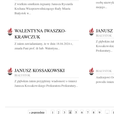
osobę niezwykl
Z wielkim smutkiem żegnamy Janusza Ryszarda
mojego...
Kochana Wiceprzewodniczącego Rady Miasta
Białystok w...
WALENTYNA IWASZKO-
JANUSZ
KRAWCZUK
BIAŁYSTOK
Z głębokim ża
Z żalem zawiadamiamy, że w dniu 18.04.2024 r.,
Kossakowskieg
zmarła Pani prof. dr hab. Walentyna...
Prokuratury...
JANUSZ KOSSAKOWSKI
BIAŁYSTOK
BIAŁYSTOK
Andrzejowi Os
Z głębokim żalem przyjęliśmy wiadomość o śmierci
powodu śmierc
Janusza Kossakowskiego Prokuratora Prokuratury...
« poprzednie
1
2
3
4
5
6
7
8
9
...