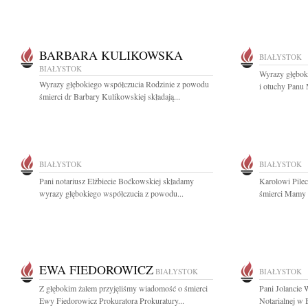
BARBARA KULIKOWSKA
BIAŁYSTOK
BIAŁYSTOK
Wyrazy głębok
Wyrazy głębokiego współczucia Rodzinie z powodu
i otuchy Panu
śmierci dr Barbary Kulikowskiej składają...
BIAŁYSTOK
BIAŁYSTOK
Pani notariusz Elżbiecie Boćkowskiej składamy
Karolowi Pile
wyrazy głębokiego współczucia z powodu...
śmierci Mamy s
EWA FIEDOROWICZ
BIAŁYSTOK
BIAŁYSTOK
Z głębokim żalem przyjęliśmy wiadomość o śmierci
Pani Jolancie 
Ewy Fiedorowicz Prokuratora Prokuratury...
Notarialnej w