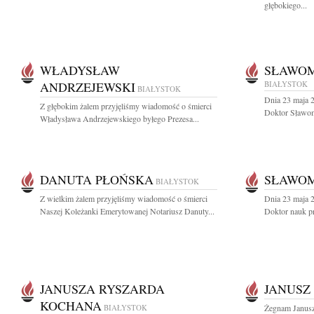
głębokiego...
WŁADYSŁAW
SŁAWOM
ANDRZEJEWSKI
BIAŁYSTOK
BIAŁYSTOK
Dnia 23 maja 2
Z głębokim żalem przyjęliśmy wiadomość o śmierci
Doktor Sławom
Władysława Andrzejewskiego byłego Prezesa...
DANUTA PŁOŃSKA
SŁAWOM
BIAŁYSTOK
Z wielkim żalem przyjęliśmy wiadomość o śmierci
Dnia 23 maja 2
Naszej Koleżanki Emerytowanej Notariusz Danuty...
Doktor nauk p
JANUSZA RYSZARDA
JANUSZ
KOCHANA
BIAŁYSTOK
Żegnam Janusz