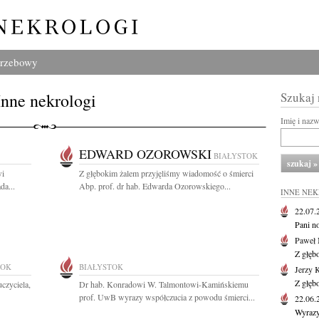
grzebowy
Inne nekrologi
Szukaj
Imię i naz
EDWARD OZOROWSKI
BIAŁYSTOK
wi
Z głębokim żalem przyjęliśmy wiadomość o śmierci
da...
Abp. prof. dr hab. Edwarda Ozorowskiego...
INNE NE
22.07
Pani no
Paweł 
Z głęb
TOK
BIAŁYSTOK
Jerzy 
Z głęb
czyciela,
Dr hab. Konradowi W. Talmontowi-Kamińskiemu
prof. UwB wyrazy współczucia z powodu śmierci...
22.06
Wyrazy