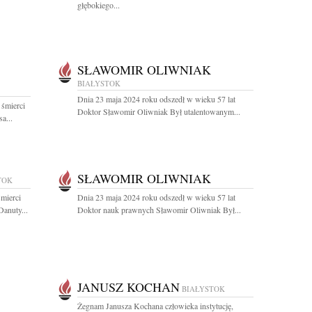
głębokiego...
SŁAWOMIR OLIWNIAK
BIAŁYSTOK
Dnia 23 maja 2024 roku odszedł w wieku 57 lat
 śmierci
Doktor Sławomir Oliwniak Był utalentowanym...
a...
SŁAWOMIR OLIWNIAK
TOK
mierci
Dnia 23 maja 2024 roku odszedł w wieku 57 lat
anuty...
Doktor nauk prawnych Sławomir Oliwniak Był...
JANUSZ KOCHAN
BIAŁYSTOK
Żegnam Janusza Kochana człowieka instytucję,