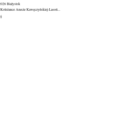
.2026
Białystok
 Koleżance Anecie Kawęczyńskiej-Lasoń...
ej