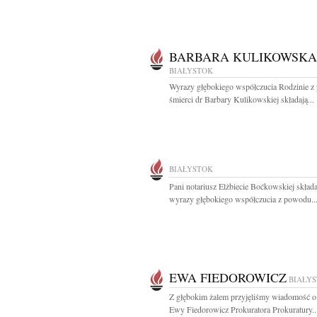
BARBARA KULIKOWSKA
BIAŁYSTOK
Wyrazy głębokiego współczucia Rodzinie 
śmierci dr Barbary Kulikowskiej składają...
BIAŁYSTOK
Pani notariusz Elżbiecie Boćkowskiej skła
wyrazy głębokiego współczucia z powodu..
EWA FIEDOROWICZ
BIAŁY
Z głębokim żalem przyjęliśmy wiadomość o
Ewy Fiedorowicz Prokuratora Prokuratury..