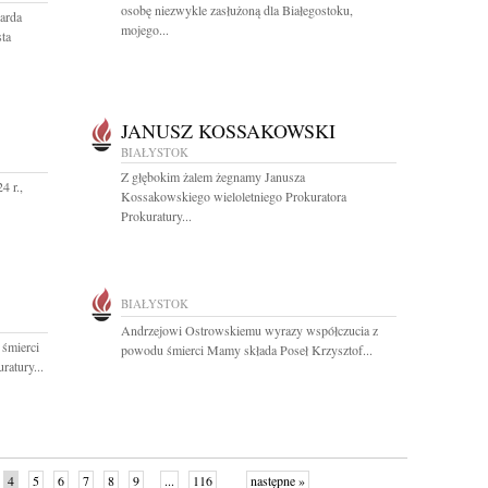
osobę niezwykle zasłużoną dla Białegostoku,
arda
mojego...
ta
JANUSZ KOSSAKOWSKI
BIAŁYSTOK
Z głębokim żalem żegnamy Janusza
4 r.,
Kossakowskiego wieloletniego Prokuratora
Prokuratury...
BIAŁYSTOK
Andrzejowi Ostrowskiemu wyrazy współczucia z
 śmierci
powodu śmierci Mamy składa Poseł Krzysztof...
atury...
4
5
6
7
8
9
...
116
następne »