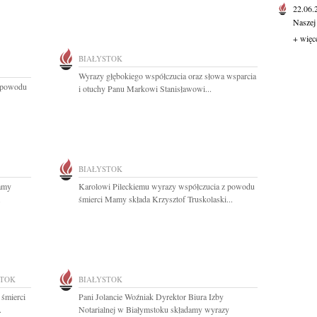
22.06
Naszej
+ więc
BIAŁYSTOK
Wyrazy głębokiego współczucia oraz słowa wsparcia
z powodu
i otuchy Panu Markowi Stanisławowi...
BIAŁYSTOK
damy
Karolowi Pileckiemu wyrazy współczucia z powodu
.
śmierci Mamy składa Krzysztof Truskolaski...
STOK
BIAŁYSTOK
 śmierci
Pani Jolancie Woźniak Dyrektor Biura Izby
.
Notarialnej w Białymstoku składamy wyrazy