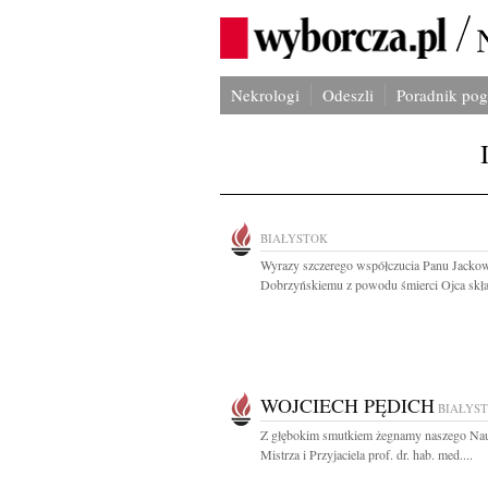
Nekrologi
Odeszli
Poradnik po
BIAŁYSTOK
Wyrazy szczerego współczucia Panu Jacko
Dobrzyńskiemu z powodu śmierci Ojca skła
WOJCIECH PĘDICH
BIAŁYS
Z głębokim smutkiem żegnamy naszego Nau
Mistrza i Przyjaciela prof. dr. hab. med....