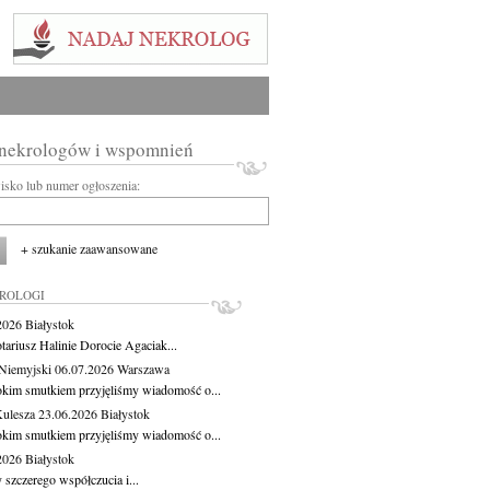
 nekrologów i wspomnień
wisko lub numer ogłoszenia:
+ szukanie zaawansowane
KROLOGI
.2026
Białystok
tariusz Halinie Dorocie Agaciak...
Niemyjski
06.07.2026
Warszawa
okim smutkiem przyjęliśmy wiadomość o...
Kulesza
23.06.2026
Białystok
okim smutkiem przyjęliśmy wiadomość o...
.2026
Białystok
 szczerego współczucia i...