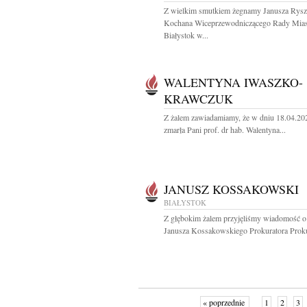
Z wielkim smutkiem żegnamy Janusza Rysz
Kochana Wiceprzewodniczącego Rady Mias
Białystok w...
WALENTYNA IWASZKO-
KRAWCZUK
Z żalem zawiadamiamy, że w dniu 18.04.202
zmarła Pani prof. dr hab. Walentyna...
JANUSZ KOSSAKOWSKI
BIAŁYSTOK
Z głębokim żalem przyjęliśmy wiadomość o
Janusza Kossakowskiego Prokuratora Prokur
« poprzednie
1
2
3