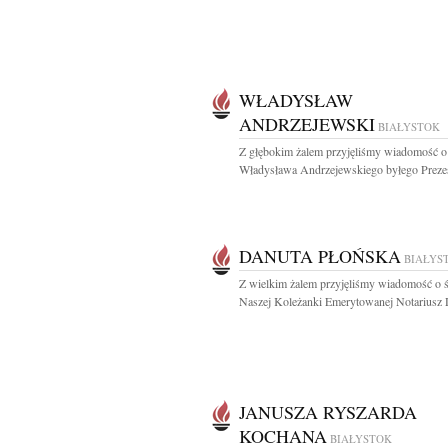
WŁADYSŁAW
ANDRZEJEWSKI
BIAŁYSTOK
Z głębokim żalem przyjęliśmy wiadomość o
Władysława Andrzejewskiego byłego Prezes
DANUTA PŁOŃSKA
BIAŁYS
Z wielkim żalem przyjęliśmy wiadomość o ś
Naszej Koleżanki Emerytowanej Notariusz D
JANUSZA RYSZARDA
KOCHANA
BIAŁYSTOK