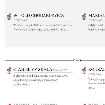
WITOLD CHODAKIEWICZ
MARIA
WARSZAWA
WARSZAWA
W dniu 1 sierpnia 2026 roku w wieku 88 lat zmarł w
Gdyby miłość 
Warszawie ukochany Mąż, Tata, Dziadek i Brat...
byłabyś z nami 
STANISŁAW SKAŁA
KONRAD
WARSZAWA
WARSZAWA
Z głębokim smutkiem żegnamy Pana Stanisława
Pamięci mojeg
Skałę filologa klasycznego wieloletniego
Kłosiewicza 28
wykładowcę...
Ból...