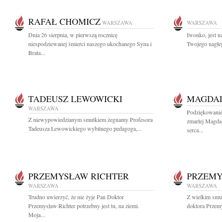
RAFAŁ CHOMICZ
WARSZAWA
WARSZAWA
Dnia 26 sierpnia, w pierwszą rocznicę
Iwonko, jest 
niespodziewanej śmierci naszego ukochanego Syna i
Twojego nagłeg
Brata...
TADEUSZ LEWOWICKI
MAGDA
WARSZAWA
Podziękowanie.
Z niewypowiedzianym smutkiem żegnamy Profesora
zmarłej Magda
Tadeusza Lewowickiego wybitnego pedagoga,...
serca...
PRZEMYSŁAW RICHTER
PRZEMY
WARSZAWA
WARSZAWA
Trudno uwierzyć, że nie żyje Pan Doktor
Z wielkim smu
Przemysław Richter potrzebny jest tu, na ziemi.
doktora Przem
Moja...