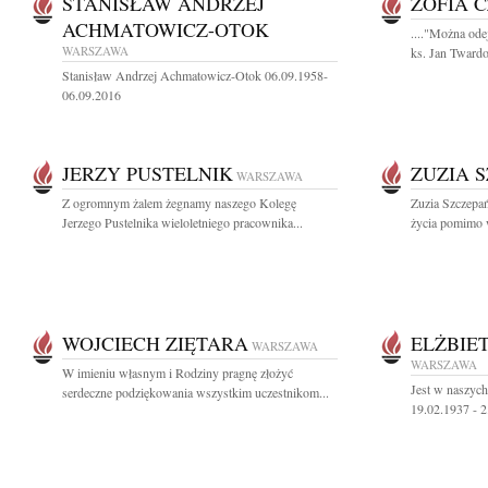
STANISŁAW ANDRZEJ
ZOFIA 
ACHMATOWICZ-OTOK
...."Można odej
WARSZAWA
ks. Jan Twardo
Stanisław Andrzej Achmatowicz-Otok 06.09.1958-
06.09.2016
JERZY PUSTELNIK
ZUZIA 
WARSZAWA
Z ogromnym żalem żegnamy naszego Kolegę
Zuzia Szczepań
Jerzego Pustelnika wieloletniego pracownika...
życia pomimo w
WOJCIECH ZIĘTARA
ELŻBIE
WARSZAWA
WARSZAWA
W imieniu własnym i Rodziny pragnę złożyć
Jest w naszych
serdeczne podziękowania wszystkim uczestnikom...
19.02.1937 - 2