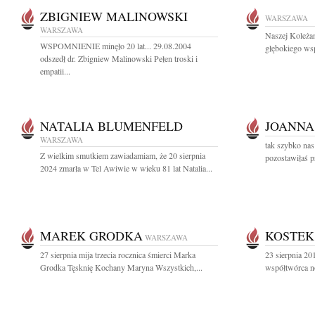
ZBIGNIEW MALINOWSKI
WARSZAWA
WARSZAWA
Naszej Koleża
WSPOMNIENIE minęło 20 lat... 29.08.2004
głębokiego wsp
odszedł dr. Zbigniew Malinowski Pełen troski i
empatii...
NATALIA BLUMENFELD
JOANNA
WARSZAWA
tak szybko nas
Z wielkim smutkiem zawiadamiam, że 20 sierpnia
pozostawiłaś pr
2024 zmarła w Tel Awiwie w wieku 81 lat Natalia...
MAREK GRODKA
KOSTEK
WARSZAWA
27 sierpnia mija trzecia rocznica śmierci Marka
23 sierpnia 2
Grodka Tęsknię Kochany Maryna Wszystkich,...
współtwórca n