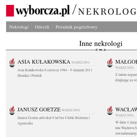
Nekrologi
Odeszli
Poradnik pogrzebowy
Inne nekrologi
ASIA KUŁAKOWSKA
MAŁGOR
WARSZAWA
WARSZAWA
Asia Kułakowska 8 czerwca 1984 - 9 sierpnia 2011
Z żalem żegnam
Monika i Piotrek
dziękując za w
JANUSZ GOETZE
WACŁAW
WARSZAWA
WARSZAWA
Janusz Goetze adwokat 9 lat bez Ciebie Bożenna i
W dniu 4 sier
Agnieszka
lata Wacława 
zawiadamiamy.