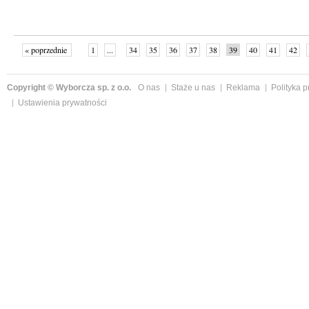
« poprzednie
1
...
34
35
36
37
38
39
40
41
42
»
Copyright © Wyborcza sp. z o.o.
O nas
Staże u nas
Reklama
Polityka 
Ustawienia prywatności