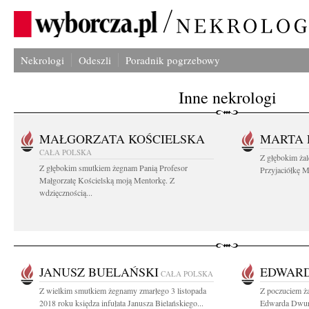
Nekrologi
Odeszli
Poradnik pogrzebowy
Inne nekrologi
MAŁGORZATA KOŚCIELSKA
MARTA 
CAŁA POLSKA
Z głębokim ża
Z głębokim smutkiem żegnam Panią Profesor
Przyjaciółkę M
Małgorzatę Kościelską moją Mentorkę. Z
wdzięcznością...
JANUSZ BUELAŃSKI
EDWAR
CAŁA POLSKA
Z wielkim smutkiem żegnamy zmarłego 3 listopada
Z poczuciem ża
2018 roku księdza infułata Janusza Bielańskiego...
Edwarda Dwurni