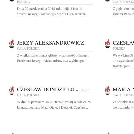
POLSKA
CAŁA POLSK
Dnia 22 października 2018 roku mija 3 lata od
Z głębokim sm
śmierci naszego kochanego Męża i Ojca Janusza...
śmierci Pana P
JERZY ALEKSANDROWICZ
CZESŁA
CAŁA POLSKA
POLSKA
Z wielkim żalem przyjęliśmy wiadomość o śmierci
Wszystkim Os
Profesora Jerzego Aleksandrowicza wybitnego...
uroczystościa
Instytucjom,...
CZESŁAW DONDZIŁŁO
MARIA 
WIEK: 76
CAŁA POLSKA
CAŁA POLSK
W dniu 9 października 2018 roku zmarł w wieku 76
Ze smutkiem z
lat nasz kochany Mąż, Ojciec i Dziadek Czesław...
roku zmarła w 