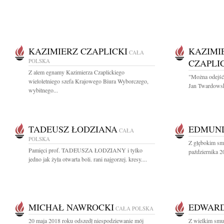
KAZIMIERZ CZAPLICKI
KAZIMI
CAŁA
POLSKA
CZAPLI
Z alem egnamy Kazimierza Czaplickiego
"Można odejść 
wieloletniego szefa Krajowego Biura Wyborczego,
Jan Twardowski
wybitnego...
TADEUSZ ŁODZIANA
EDMUND
CAŁA
POLSKA
Z głębokim sm
Pamięci prof. TADEUSZA ŁODZIANY i tylko
października 2
jedno jak żyła otwarta boli. rani najgorzej. kresy....
MICHAŁ NAWROCKI
EDWAR
CAŁA POLSKA
20 maja 2018 roku odszedł niespodziewanie mój
Z wielkim sm