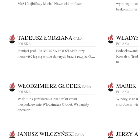
Mąż i Najbliższy Michał Nawrocki profesor...
wybitnego mala
bezkompromis
TADEUSZ ŁODZIANA
WŁADYS
CAŁA
POLSKA
POLSKA
Pamięci prof. TADEUSZA ŁODZIANY mży
Podziękowanie
nienawiść łzą złą w oku dawnych braci i przyjaciół....
Kowalski Trudn
to...
WŁODZIMIERZ GŁODEK
MAREK 
CAŁA
POLSKA
POLSKA
W dniu 23 października 2018 roku zmarł
W nocy, z 16 na
niespodziewanie Włodzimierz Głodek Wspaniały
chorobie w wie
operator i...
JANUSZ WILCZYŃSKI
JERZY 
CAŁA