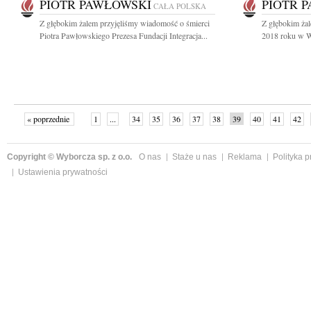
PIOTR PAWŁOWSKI
PIOTR 
CAŁA POLSKA
Z głębokim żalem przyjęliśmy wiadomość o śmierci
Z głębokim żal
Piotra Pawłowskiego Prezesa Fundacji Integracja...
2018 roku w W
« poprzednie
1
...
34
35
36
37
38
39
40
41
42
»
Copyright © Wyborcza sp. z o.o.
O nas
Staże u nas
Reklama
Polityka 
Ustawienia prywatności