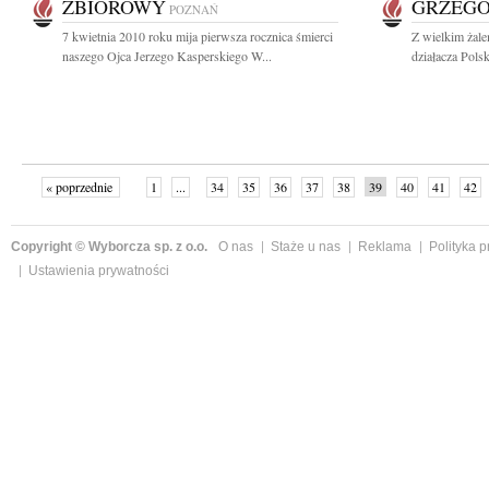
ZBIOROWY
GRZEGO
POZNAŃ
7 kwietnia 2010 roku mija pierwsza rocznica śmierci
Z wielkim żale
naszego Ojca Jerzego Kasperskiego W...
działacza Pol
« poprzednie
1
...
34
35
36
37
38
39
40
41
42
»
Copyright © Wyborcza sp. z o.o.
O nas
Staże u nas
Reklama
Polityka 
Ustawienia prywatności