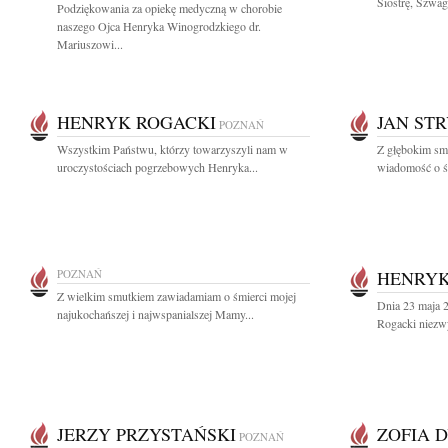
Siostrę, Szwagi
Podziękowania za opiekę medyczną w chorobie
naszego Ojca Henryka Winogrodzkiego dr.
Mariuszowi...
HENRYK ROGACKI
JAN ST
POZNAŃ
Wszystkim Państwu, którzy towarzyszyli nam w
Z głębokim smu
uroczystościach pogrzebowych Henryka...
wiadomość o śm
POZNAŃ
HENRYK
Z wielkim smutkiem zawiadamiam o śmierci mojej
Dnia 23 maja 2
najukochańszej i najwspanialszej Mamy...
Rogacki niezwy
JERZY PRZYSTAŃSKI
ZOFIA 
POZNAŃ