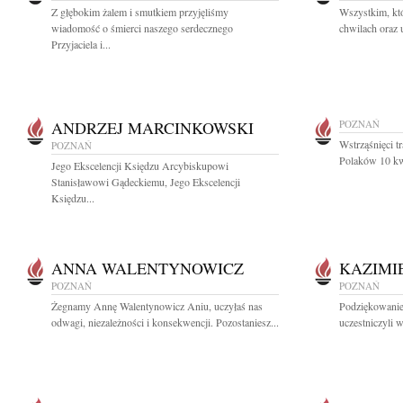
Z głębokim żalem i smutkiem przyjęliśmy
Wszystkim, któ
wiadomość o śmierci naszego serdecznego
chwilach oraz u
Przyjaciela i...
ANDRZEJ MARCINKOWSKI
POZNAŃ
Wstrząśnięci t
POZNAŃ
Polaków 10 kw
Jego Ekscelencji Księdzu Arcybiskupowi
Stanisławowi Gądeckiemu, Jego Ekscelencji
Księdzu...
ANNA WALENTYNOWICZ
KAZIMI
POZNAŃ
POZNAŃ
Żegnamy Annę Walentynowicz Aniu, uczyłaś nas
Podziękowanie 
odwagi, niezależności i konsekwencji. Pozostaniesz...
uczestniczyli 