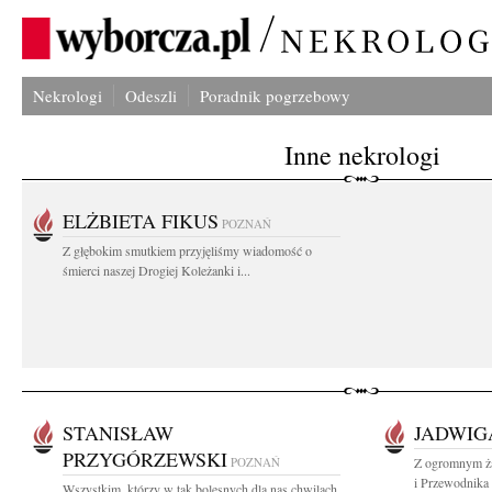
Nekrologi
Odeszli
Poradnik pogrzebowy
Inne nekrologi
ELŻBIETA FIKUS
POZNAŃ
Z głębokim smutkiem przyjęliśmy wiadomość o
śmierci naszej Drogiej Koleżanki i...
STANISŁAW
JADWIG
PRZYGÓRZEWSKI
POZNAŃ
Z ogromnym ża
i Przewodnika 
Wszystkim, którzy w tak bolesnych dla nas chwilach