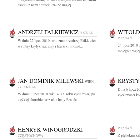
dzielili z nami smutek i żal po nagłej...
ANDRZEJ FALKIEWICZ
WITOLD
POZNAŃ
POZNAŃ
W dniu 22 lipca 2010 roku zmarł Andrzej Falkiewicz
24 lipca 2010 
wybitny krytyk teatralny i literacki, filozof...
mojego drogieg
JAN DOMINIK MILEWSKI
KRYSTY
WIEK:
77
POZNAŃ
Dnia 6 lipca 2
W dniu 8 lipca 2010 roku w 77. roku życia zmarł po
życzliwości ko
ciężkiej chorobie nasz ukochany Brat Jan...
HENRYK WINOGRODZKI
POZNAŃ
Z głębokim ża
CZĘSTOCHOWA