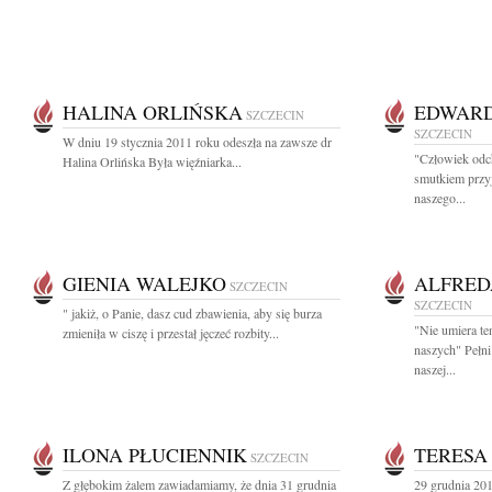
HALINA ORLIŃSKA
EDWARD
SZCZECIN
SZCZECIN
W dniu 19 stycznia 2011 roku odeszła na zawsze dr
"Człowiek odc
Halina Orlińska Była więźniarka...
smutkiem przy
naszego...
GIENIA WALEJKO
ALFRED
SZCZECIN
SZCZECIN
" jakiż, o Panie, dasz cud zbawienia, aby się burza
"Nie umiera te
zmieniła w ciszę i przestał jęczeć rozbity...
naszych" Pełni
naszej...
ILONA PŁUCIENNIK
TERESA
SZCZECIN
Z głębokim żalem zawiadamiamy, że dnia 31 grudnia
29 grudnia 201