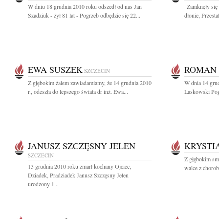
W dniu 18 grudnia 2010 roku odszedł od nas Jan
"Zamknęły się 
Szadziuk - żył 81 lat - Pogrzeb odbędzie się 22...
dłonie, Przesta
EWA SUSZEK
ROMAN 
SZCZECIN
Z głębokim żalem zawiadamiamy, że 14 grudnia 2010
W dnia 14 gru
r., odeszła do lepszego świata dr inż. Ewa...
Laskowski Pogr
JANUSZ SZCZĘSNY JELEN
KRYSTI
SZCZECIN
Z głębokim sm
13 grudnia 2010 roku zmarł kochany Ojciec,
walce z chorob
Dziadek, Pradziadek Janusz Szczęsny Jelen
urodzony 1...