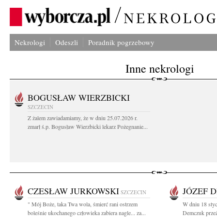
Nekrologi
Odeszli
Poradnik pogrzebowy
Inne nekrologi
BOGUSŁAW WIERZBICKI
SZCZECIN
Z żalem zawiadamiamy, że w dniu 25.07.2026 r.
zmarł ś.p. Bogusław Wierzbicki lekarz Pożegnanie...
CZESŁAW JURKOWSKI
JÓZEF 
SZCZECIN
" Mój Boże, taka Twa wola, śmierć rani ostrzem
W dniu 18 styc
boleśnie ukochanego człowieka zabiera nagle... za...
Demczuk przeży