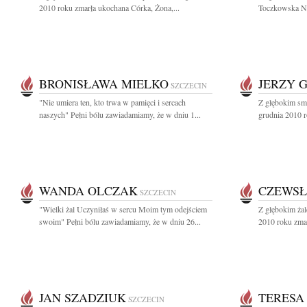
2010 roku zmarła ukochana Córka, Żona,...
Toczkowska Na
BRONISŁAWA MIELKO
JERZY 
SZCZECIN
"Nie umiera ten, kto trwa w pamięci i sercach
Z głębokim sm
naszych" Pełni bólu zawiadamiamy, że w dniu 1...
grudnia 2010 r
WANDA OLCZAK
CZEWSŁ
SZCZECIN
"Wielki żal Uczyniłaś w sercu Moim tym odejściem
Z głębokim ża
swoim" Pełni bólu zawiadamiamy, że w dniu 26...
2010 roku zmar
JAN SZADZIUK
TERESA
SZCZECIN