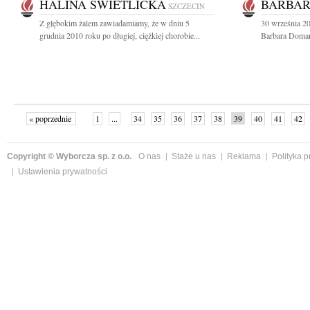
HALINA ŚWIETLICKA
BARBA
SZCZECIN
Z głębokim żalem zawiadamiamy, że w dniu 5
30 września 20
grudnia 2010 roku po długiej, ciężkiej chorobie...
Barbara Domań
« poprzednie
1
...
34
35
36
37
38
39
40
41
42
»
Copyright © Wyborcza sp. z o.o.
O nas
Staże u nas
Reklama
Polityka 
Ustawienia prywatności