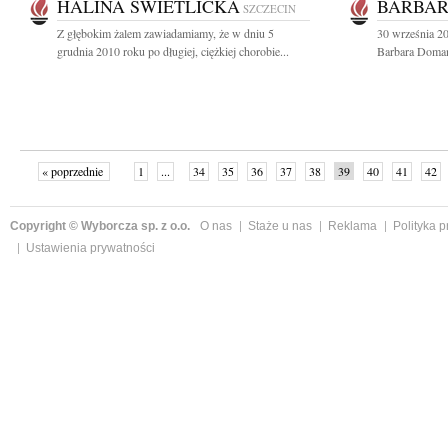
HALINA ŚWIETLICKA
BARBA
SZCZECIN
Z głębokim żalem zawiadamiamy, że w dniu 5
30 września 20
grudnia 2010 roku po długiej, ciężkiej chorobie...
Barbara Domań
« poprzednie
1
...
34
35
36
37
38
39
40
41
42
»
Copyright © Wyborcza sp. z o.o.
O nas
Staże u nas
Reklama
Polityka 
Ustawienia prywatności