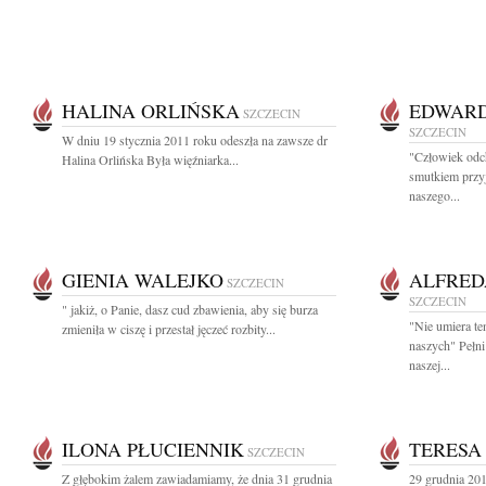
HALINA ORLIŃSKA
EDWARD
SZCZECIN
SZCZECIN
W dniu 19 stycznia 2011 roku odeszła na zawsze dr
"Człowiek odc
Halina Orlińska Była więźniarka...
smutkiem przy
naszego...
GIENIA WALEJKO
ALFRED
SZCZECIN
SZCZECIN
" jakiż, o Panie, dasz cud zbawienia, aby się burza
"Nie umiera te
zmieniła w ciszę i przestał jęczeć rozbity...
naszych" Pełni
naszej...
ILONA PŁUCIENNIK
TERESA
SZCZECIN
Z głębokim żalem zawiadamiamy, że dnia 31 grudnia
29 grudnia 201