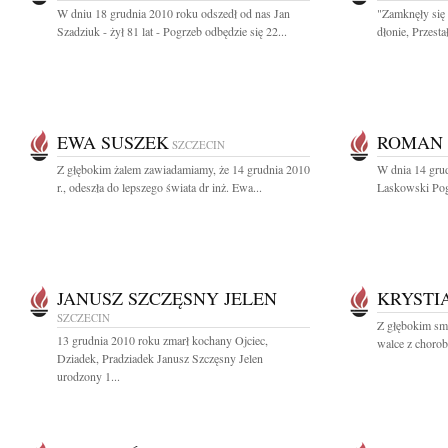
W dniu 18 grudnia 2010 roku odszedł od nas Jan
"Zamknęły się 
Szadziuk - żył 81 lat - Pogrzeb odbędzie się 22...
dłonie, Przesta
EWA SUSZEK
ROMAN 
SZCZECIN
Z głębokim żalem zawiadamiamy, że 14 grudnia 2010
W dnia 14 gru
r., odeszła do lepszego świata dr inż. Ewa...
Laskowski Pogr
JANUSZ SZCZĘSNY JELEN
KRYSTI
SZCZECIN
Z głębokim sm
13 grudnia 2010 roku zmarł kochany Ojciec,
walce z chorob
Dziadek, Pradziadek Janusz Szczęsny Jelen
urodzony 1...