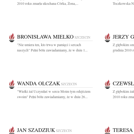
2010 roku zmarła ukochana Córka, Żona,...
Toczkowska Na
BRONISŁAWA MIELKO
JERZY 
SZCZECIN
"Nie umiera ten, kto trwa w pamięci i sercach
Z głębokim sm
naszych" Pełni bólu zawiadamiamy, że w dniu 1...
grudnia 2010 r
WANDA OLCZAK
CZEWSŁ
SZCZECIN
"Wielki żal Uczyniłaś w sercu Moim tym odejściem
Z głębokim ża
swoim" Pełni bólu zawiadamiamy, że w dniu 26...
2010 roku zmar
JAN SZADZIUK
TERESA
SZCZECIN