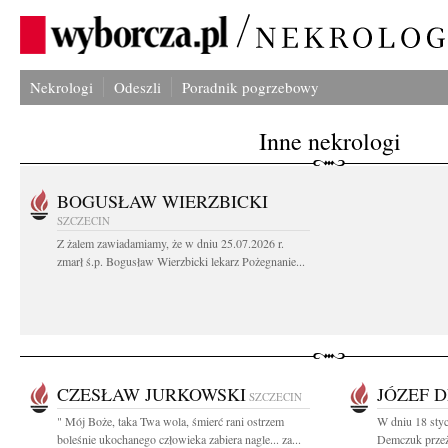
Nekrologi
Odeszli
Poradnik pogrzebowy
Inne nekrologi
BOGUSŁAW WIERZBICKI
SZCZECIN
Z żalem zawiadamiamy, że w dniu 25.07.2026 r.
zmarł ś.p. Bogusław Wierzbicki lekarz Pożegnanie...
CZESŁAW JURKOWSKI
JÓZEF 
SZCZECIN
" Mój Boże, taka Twa wola, śmierć rani ostrzem
W dniu 18 styc
boleśnie ukochanego człowieka zabiera nagle... za...
Demczuk przeży