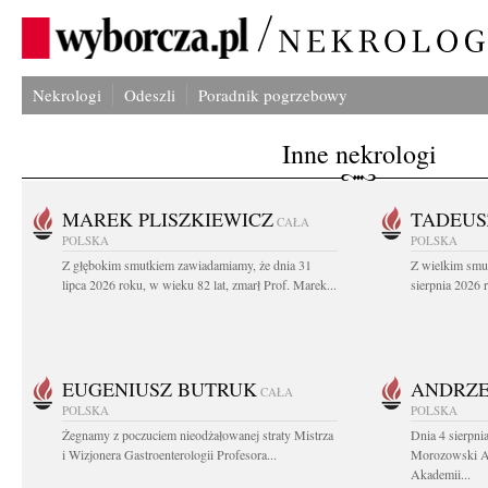
Nekrologi
Odeszli
Poradnik pogrzebowy
Inne nekrologi
MAREK PLISZKIEWICZ
TADEUS
CAŁA
POLSKA
POLSKA
Z głębokim smutkiem zawiadamiamy, że dnia 31
Z wielkim smu
lipca 2026 roku, w wieku 82 lat, zmarł Prof. Marek...
sierpnia 2026 r
EUGENIUSZ BUTRUK
ANDRZE
CAŁA
POLSKA
POLSKA
Żegnamy z poczuciem nieodżałowanej straty Mistrza
Dnia 4 sierpni
i Wizjonera Gastroenterologii Profesora...
Morozowski Ab
Akademii...