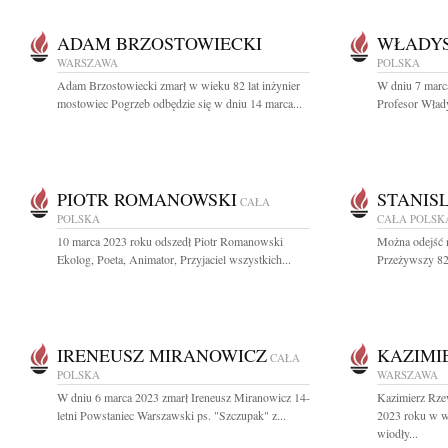
ADAM BRZOSTOWIECKI
WŁADYS
WARSZAWA
POLSKA
Adam Brzostowiecki zmarł w wieku 82 lat inżynier
W dniu 7 marc
mostowiec Pogrzeb odbędzie się w dniu 14 marca...
Profesor Włady
PIOTR ROMANOWSKI
STANIS
CAŁA
POLSKA
CAŁA POLSK
10 marca 2023 roku odszedł Piotr Romanowski
Można odejść n
Ekolog, Poeta, Animator, Przyjaciel wszystkich...
Przeżywszy 82 
IRENEUSZ MIRANOWICZ
KAZIMI
CAŁA
POLSKA
WARSZAWA
W dniu 6 marca 2023 zmarł Ireneusz Miranowicz 14-
Kazimierz Rze
letni Powstaniec Warszawski ps. "Szczupak" z...
2023 roku w wi
wiodły...