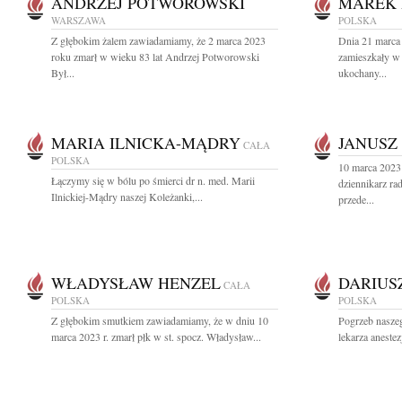
ANDRZEJ POTWOROWSKI
MAREK 
WARSZAWA
POLSKA
Z głębokim żalem zawiadamiamy, że 2 marca 2023
Dnia 21 marca 
roku zmarł w wieku 83 lat Andrzej Potworowski
zamieszkały w
Był...
ukochany...
MARIA ILNICKA-MĄDRY
JANUSZ
CAŁA
POLSKA
10 marca 2023
Łączymy się w bólu po śmierci dr n. med. Marii
dziennikarz rad
Ilnickiej-Mądry naszej Koleżanki,...
przede...
WŁADYSŁAW HENZEL
DARIUS
CAŁA
POLSKA
POLSKA
Z głębokim smutkiem zawiadamiamy, że w dniu 10
Pogrzeb nasze
marca 2023 r. zmarł płk w st. spocz. Władysław...
lekarza aneste