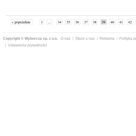
« poprzednie
1
...
34
35
36
37
38
39
40
41
42
»
Copyright © Wyborcza sp. z o.o.
O nas
Staże u nas
Reklama
Polityka 
Ustawienia prywatności