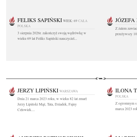
FELIKS SAPIŃSKI
JÓZEFA
WIEK: 69
CAŁA
POLSKA
Z żalem zawiad
3 sierpnia 2026r. zakończył swoją wędrówkę w
przeżywszy 104
wieku 69 lat Feliks Sapiński nauczyciel...
JERZY LIPIŃSKI
ILONA 
WARSZAWA
POLSKA
Dnia 21 marca 2023 roku, w wieku 82 lat zmarł
Z ogromnym sm
Jerzy Lipiński Mąż, Tata, Dziadek, Fajny
marca 2023 roku
Człowiek....