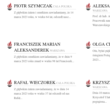
PIOTR SZYMCZAK
ALEKSA
CAŁA POLSKA
WARSZAWA
Z głębokim żalem i smutkiem zawiadamiamy, że 14
Prof. dr hab.
marca 2023 roku, w wieku 64 lat, odszedł nasz...
Pracownik na
Warszawskiego,
FRANCISZEK MARIAN
OLGA C
ALEKSANDEREK
WARSZAWA
Olu, byłaś pi
śniegiem Poże
Z głębokim smutkiem zawiadamiamy, że w dniu 9
2023...
marca 2023 roku zmarł w wieku 98 lat Franciszek...
RAFAŁ WIECZOREK
KRZYSZ
CAŁA POLSKA
WARSZAWA
Z głębokim żalem zawiadamiamy, że w dniu 14
Dnia 10 marca 
marca 2023 roku w wieku 37 lat odszedł od nas
Krzysztof Ula
Rafał...
pogrążona...