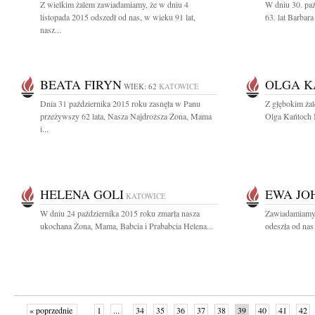
Z wielkim żalem zawiadamiamy, że w dniu 4
W dniu 30. pa
listopada 2015 odszedł od nas, w wieku 91 lat,
63. lat Barbara
nasz...
BEATA FIRYN
OLGA 
WIEK: 62
KATOWICE
Dnia 31 października 2015 roku zasnęła w Panu
Z głębokim ża
przeżywszy 62 lata, Nasza Najdroższa Żona, Mama
Olga Kańtoch N
i...
HELENA GOLI
EWA JO
KATOWICE
W dniu 24 października 2015 roku zmarła nasza
Zawiadamiamy,
ukochana Żona, Mama, Babcia i Prababcia Helena...
odeszła od nas
« poprzednie
1
...
34
35
36
37
38
39
40
41
42