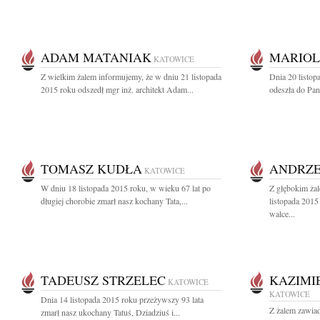
ADAM MATANIAK
MARIOL
KATOWICE
Z wielkim żalem informujemy, że w dniu 21 listopada
Dnia 20 listop
2015 roku odszedł mgr inż. architekt Adam...
odeszła do Pan
TOMASZ KUDŁA
ANDRZE
KATOWICE
W dniu 18 listopada 2015 roku, w wieku 67 lat po
Z głębokim ża
długiej chorobie zmarł nasz kochany Tata,...
listopada 2015
walce...
TADEUSZ STRZELEC
KAZIMI
KATOWICE
KATOWICE
Dnia 14 listopada 2015 roku przeżywszy 93 lata
Z żalem zawiad
zmarł nasz ukochany Tatuś, Dziadziuś i...