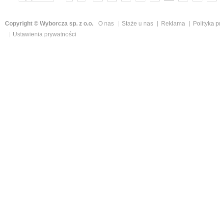
»
Copyright © Wyborcza sp. z o.o.
O nas
Staże u nas
Reklama
Polityka 
Ustawienia prywatności