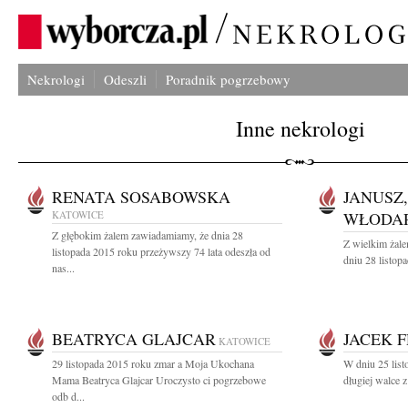
Nekrologi
Odeszli
Poradnik pogrzebowy
Inne nekrologi
RENATA SOSABOWSKA
JANUSZ
KATOWICE
WŁODA
Z głębokim żalem zawiadamiamy, że dnia 28
Z wielkim żal
listopada 2015 roku przeżywszy 74 lata odeszła od
dniu 28 listopa
nas...
BEATRYCA GLAJCAR
JACEK 
KATOWICE
29 listopada 2015 roku zmar a Moja Ukochana
W dniu 25 list
Mama Beatryca Glajcar Uroczysto ci pogrzebowe
długiej walce 
odb d...