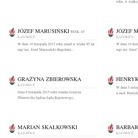
roku, w wieku 9
JÓZEF MARUSIŃSKI
JÓZEF 
WIEK: 85
KATOWICE
KATOWICE
W dniu 10 listopada 2015 roku zmarł w wieku 85 lat
W dniu 10 list
mgr inż. Józef Marusiński długoletni...
mgr inż. Józef 
GRAŻYNA ZBIEROWSKA
HENRYK
KATOWICE
W dniu 5 listo
Dnia 8 listopada 2015 roku zmarła Grażyna
n.med. Henryk 
Zbierowska Sędzia Sądu Rejonowego...
MARIAN SKAŁKOWSKI
BARBAR
KATOWICE
KATOWICE