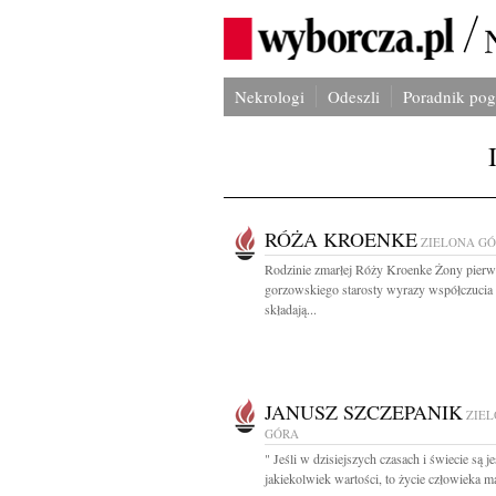
Nekrologi
Odeszli
Poradnik po
RÓŻA KROENKE
ZIELONA G
Rodzinie zmarłej Róży Kroenke Żony pier
gorzowskiego starosty wyrazy współczucia
składają...
JANUSZ SZCZEPANIK
ZIE
GÓRA
" Jeśli w dzisiejszych czasach i świecie są j
jakiekolwiek wartości, to życie człowieka ma