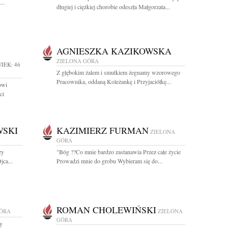
..
długiej i ciężkiej chorobie odeszła Małgorzata...
AGNIESZKA KAZIKOWSKA
ZIELONA GÓRA
IEK: 46
Z głębokim żalem i smutkiem żegnamy wzorowego
Pracownika, oddaną Koleżankę i Przyjaciółkę...
owi
ci
WSKI
KAZIMIERZ FURMAN
ZIELONA
GÓRA
zy
"Bóg ??Co mnie bardzo zastanawia Przez całe życie
jca...
Prowadzi mnie do grobu Wybieram się do...
ROMAN CHOLEWIŃSKI
GÓRA
ZIELONA
GÓRA
y