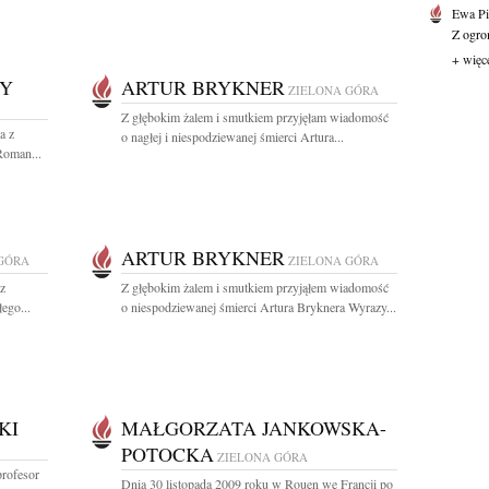
Ewa Pi
Z ogro
+ więc
NY
ARTUR BRYKNER
ZIELONA GÓRA
Z głębokim żalem i smutkiem przyjęłam wiadomość
a z
o nagłej i niespodziewanej śmierci Artura...
Roman...
ARTUR BRYKNER
GÓRA
ZIELONA GÓRA
z
Z głębokim żalem i smutkiem przyjąłem wiadomość
ego...
o niespodziewanej śmierci Artura Bryknera Wyrazy...
KI
MAŁGORZATA JANKOWSKA-
POTOCKA
ZIELONA GÓRA
profesor
Dnia 30 listopada 2009 roku w Rouen we Francji po