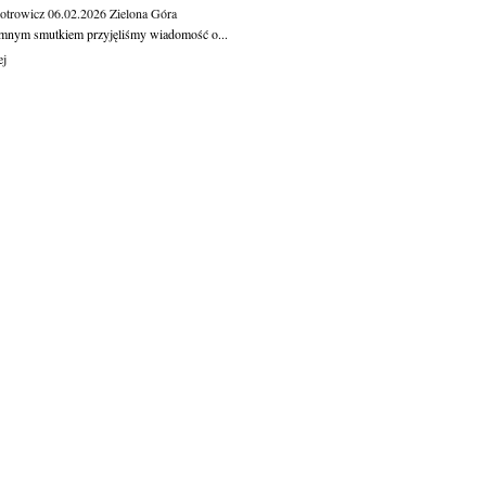
otrowicz
06.02.2026
Zielona Góra
mnym smutkiem przyjęliśmy wiadomość o...
ej