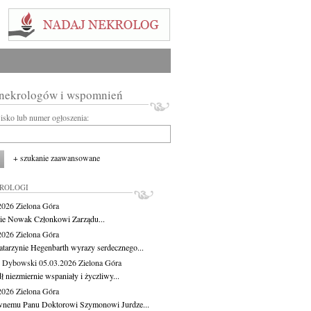
 nekrologów i wspomnień
wisko lub numer ogłoszenia:
+ szukanie zaawansowane
KROLOGI
.2026
Zielona Góra
cie Nowak Członkowi Zarządu...
.2026
Zielona Góra
atarzynie Hegenbarth wyrazy serdecznego...
 Dybowski
05.03.2026
Zielona Góra
 niezmiernie wspaniały i życzliwy...
.2026
Zielona Góra
nemu Panu Doktorowi Szymonowi Jurdze...