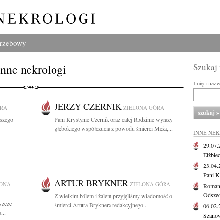
grzebowy
Inne nekrologi
Szukaj
Imię i naz
JERZY CZERNIK
ÓRA
ZIELONA GÓRA
wszego
Pani Krystynie Czernik oraz całej Rodzinie wyrazy
głębokiego współczucia z powodu śmierci Męża,...
INNE NE
29.07
Elżbie
23.04
Pani K
ARTUR BRYKNER
LONA
ZIELONA GÓRA
Roman
Odszedł
Z wielkim bólem i żalem przyjęliśmy wiadomość o
eszcze
śmierci Artura Bryknera redakcyjnego...
06.02
...
Szanow