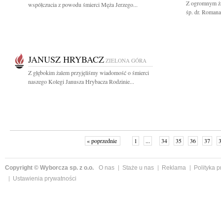
Z ogromnym ża
współczucia z powodu śmierci Męża Jerzego...
śp. dr. Romana
JANUSZ HRYBACZ
ZIELONA GÓRA
Z głębokim żalem przyjęliśmy wiadomość o śmierci
naszego Kolegi Janusza Hrybacza Rodzinie...
« poprzednie
1
...
34
35
36
37
Copyright © Wyborcza sp. z o.o.
O nas
Staże u nas
Reklama
Polityka 
Ustawienia prywatności