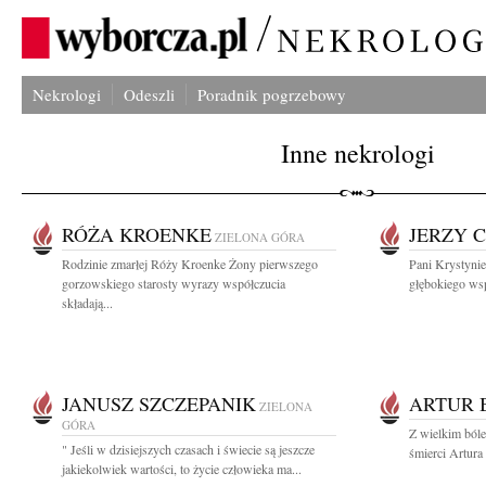
Nekrologi
Odeszli
Poradnik pogrzebowy
Inne nekrologi
RÓŻA KROENKE
JERZY 
ZIELONA GÓRA
Rodzinie zmarłej Róży Kroenke Żony pierwszego
Pani Krystynie
gorzowskiego starosty wyrazy współczucia
głębokiego wsp
składają...
JANUSZ SZCZEPANIK
ARTUR 
ZIELONA
GÓRA
Z wielkim ból
" Jeśli w dzisiejszych czasach i świecie są jeszcze
śmierci Artura
jakiekolwiek wartości, to życie człowieka ma...