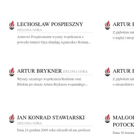
LECHOSŁAW POSPIESZNY
ARTUR 
ZIELONA GÓRA
Z głębokim ża
Arturowi Pospiesznemu wyrazy współczucia z
o nagłej i nies
powodu śmierci Ojca składają Agnieszka i Roman...
ARTUR BRYKNER
ARTUR 
ZIELONA GÓRA
Wyrazy szczerego współczucia Rodzinie oraz
Z głębokim ża
Bliskim po stracie Artura Bryknera wspaniałego...
o niespodziewa
JAN KONRAD STAWIARSKI
MAŁGOR
ZIELONA GÓRA
POTOC
Dnia 24 grudnia 2009 roku odszedł od nas profesor
Dnia 30 listo