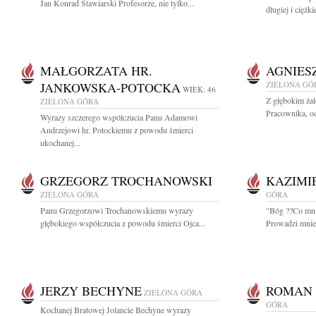
Jan Konrad Stawiarski Profesorze, nie tylko...
długiej i ciężk
MAŁGORZATA HR.
AGNIES
JANKOWSKA-POTOCKA
ZIELONA GÓ
WIEK: 46
Z głębokim ża
ZIELONA GÓRA
Pracownika, od
Wyrazy szczerego współczucia Panu Adamowi
Andrzejowi hr. Potockiemu z powodu śmierci
ukochanej...
GRZEGORZ TROCHANOWSKI
KAZIMI
ZIELONA GÓRA
GÓRA
Panu Grzegorzowi Trochanowskiemu wyrazy
"Bóg ??Co mnie
głębokiego współczucia z powodu śmierci Ojca...
Prowadzi mnie
JERZY BECHYNE
ROMAN 
ZIELONA GÓRA
GÓRA
Kochanej Bratowej Jolancie Bechyne wyrazy