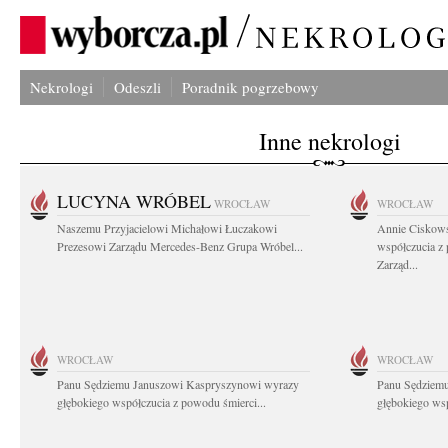
Nekrologi
Odeszli
Poradnik pogrzebowy
Inne nekrologi
LUCYNA WRÓBEL
WROCŁAW
WROCŁAW
Naszemu Przyjacielowi Michałowi Łuczakowi
Annie Ciskows
Prezesowi Zarządu Mercedes-Benz Grupa Wróbel...
współczucia z
Zarząd...
WROCŁAW
WROCŁAW
Panu Sędziemu Januszowi Kaspryszynowi wyrazy
Panu Sędziem
głębokiego współczucia z powodu śmierci...
głębokiego wsp