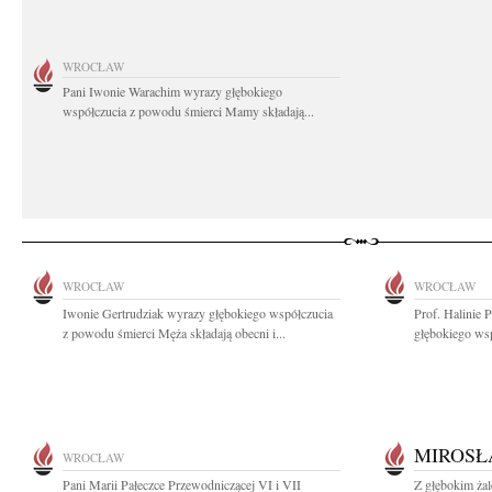
WROCŁAW
Pani Iwonie Warachim wyrazy głębokiego
współczucia z powodu śmierci Mamy składają...
WROCŁAW
WROCŁAW
Iwonie Gertrudziak wyrazy głębokiego współczucia
Prof. Halinie 
z powodu śmierci Męża składają obecni i...
głębokiego wsp
MIROS
WROCŁAW
Pani Marii Pałeczce Przewodniczącej VI i VII
Z głębokim ża