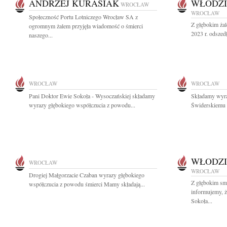
ANDRZEJ KURASIAK
WŁODZI
WROCŁAW
WROCŁAW
Społeczność Portu Lotniczego Wrocław SA z
Z głębokim żal
ogromnym żalem przyjęła wiadomość o śmierci
2023 r. odszedł
naszego...
WROCŁAW
WROCŁAW
Pani Doktor Ewie Sokoła - Wysoczańskiej składamy
Składamy wyraz
wyrazy głębokiego współczucia z powodu...
Świderskiemu 
WŁODZI
WROCŁAW
WROCŁAW
Drogiej Małgorzacie Czaban wyrazy głębokiego
Z głębokim sm
współczucia z powodu śmierci Mamy składają...
informujemy, ż
Sokoła...