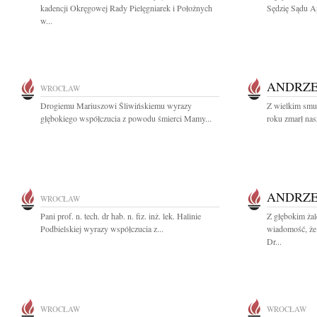
kadencji Okręgowej Rady Pielęgniarek i Położnych
Sędzię Sądu Ap
w...
ANDRZE
WROCŁAW
Drogiemu Mariuszowi Śliwińskiemu wyrazy
Z wielkim smu
głębokiego współczucia z powodu śmierci Mamy...
roku zmarł nasz
ANDRZE
WROCŁAW
Pani prof. n. tech. dr hab. n. fiz. inż. lek. Halinie
Z głębokim żal
Podbielskiej wyrazy współczucia z...
wiadomość, że 
Dr...
WROCŁAW
WROCŁAW