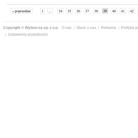
« poprzednie
1
...
34
35
36
37
38
39
40
41
42
»
Copyright © Wyborcza sp. z o.o.
O nas
Staże u nas
Reklama
Polityka 
Ustawienia prywatności