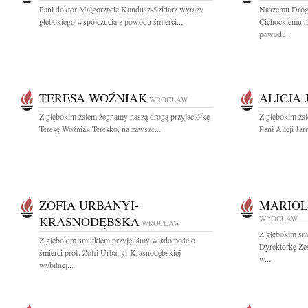
Pani doktor Małgorzacie Kondusz-Szklarz wyrazy
Naszemu Drog
głębokiego współczucia z powodu śmierci...
Cichockiemu n
powodu...
TERESA WOŹNIAK
ALICJA
WROCŁAW
Z głębokim żalem żegnamy naszą drogą przyjaciółkę
Z głębokim ża
Teresę Woźniak Teresko, na zawsze...
Pani Alicji Jar
ZOFIA URBANYI-
MARIOL
KRASNODĘBSKA
WROCŁAW
WROCŁAW
Z głębokim sm
Z głębokim smutkiem przyjęliśmy wiadomość o
Dyrektorkę Ze
śmierci prof. Zofii Urbanyi-Krasnodębskiej
w...
wybitnej...