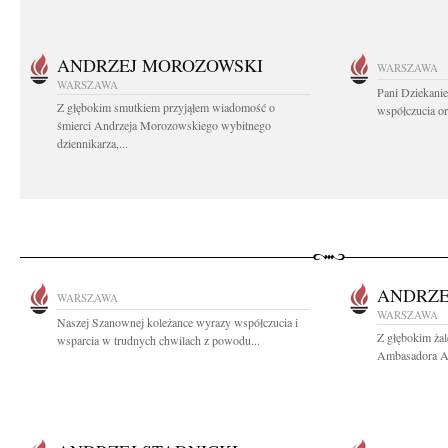
ANDRZEJ MOROZOWSKI
WARSZAWA
WARSZAWA
Pani Dziekanie
Z głębokim smutkiem przyjąłem wiadomość o
współczucia or
śmierci Andrzeja Morozowskiego wybitnego
dziennikarza,...
ANDRZE
WARSZAWA
WARSZAWA
Naszej Szanownej koleżance wyrazy współczucia i
Z głębokim ża
wsparcia w trudnych chwilach z powodu...
Ambasadora An