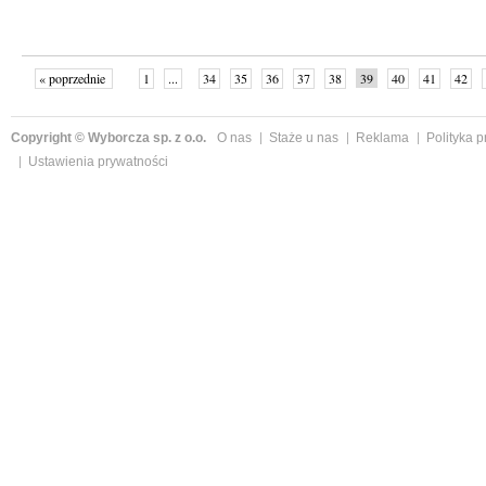
« poprzednie
1
...
34
35
36
37
38
39
40
41
42
»
Copyright © Wyborcza sp. z o.o.
O nas
Staże u nas
Reklama
Polityka 
Ustawienia prywatności