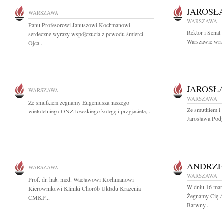
JAROSŁ
WARSZAWA
WARSZAWA
Panu Profesorowi Januszowi Kochmanowi
Rektor i Sena
serdeczne wyrazy współczucia z powodu śmierci
Warszawie wraz
Ojca...
JAROSŁ
WARSZAWA
WARSZAWA
Ze smutkiem żegnamy Eugeniusza naszego
Ze smutkiem i
wieloletniego ONZ-towskiego kolegę i przyjaciela,...
Jarosława Podg
ANDRZE
WARSZAWA
WARSZAWA
Prof. dr. hab. med. Wacławowi Kochmanowi
W dniu 16 mar
Kierownikowi Kliniki Chorób Układu Krążenia
Żegnamy Cię An
CMKP...
Barwny...