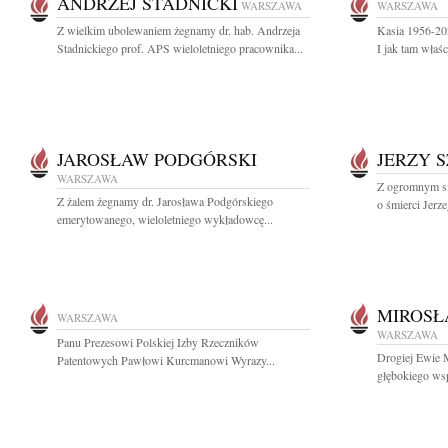
ANDRZEJ STADNICKI
WARSZAWA
WARSZAWA
Z wielkim ubolewaniem żegnamy dr. hab. Andrzeja
Kasia 1956-202
Stadnickiego prof. APS wieloletniego pracownika...
I jak tam właś
JAROSŁAW PODGÓRSKI
JERZY 
WARSZAWA
Z ogromnym sm
Z żalem żegnamy dr. Jarosława Podgórskiego
o śmierci Jerz
emerytowanego, wieloletniego wykładowcę...
MIROSŁ
WARSZAWA
WARSZAWA
Panu Prezesowi Polskiej Izby Rzeczników
Drogiej Ewie 
Patentowych Pawłowi Kurcmanowi Wyrazy...
głębokiego wsp