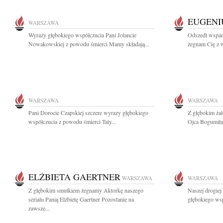
EUGENI
WARSZAWA
Wyrazy głębokiego współczucia Pani Jolancie
Odszedł wspan
Nowakowskiej z powodu śmierci Mamy składają...
żegnam Cię z w
WARSZAWA
WARSZAWA
Pani Dorocie Czapskiej szczere wyrazy głębokiego
Z głębokim ża
współczucia z powodu śmierci Taty...
Ojca Bogumiła
ELŻBIETA GAERTNER
WARSZAWA
WARSZAWA
Z głębokim smutkiem żegnamy Aktorkę naszego
Naszej drogie
serialu Panią Elżbietę Gaertner Pozostanie na
głębokiego wsp
zawsze...