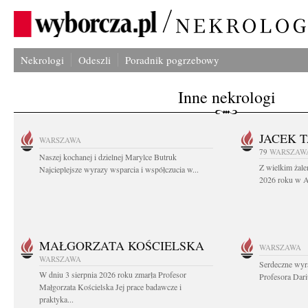
Nekrologi
Odeszli
Poradnik pogrzebowy
Inne nekrologi
JACEK 
WARSZAWA
79
WARSZAW
Naszej kochanej i dzielnej Marylce Butruk
Z wielkim żale
Najcieplejsze wyrazy wsparcia i współczucia w...
2026 roku w Au
MAŁGORZATA KOŚCIELSKA
WARSZAWA
WARSZAWA
Serdeczne wyr
W dniu 3 sierpnia 2026 roku zmarła Profesor
Profesora Dar
Małgorzata Kościelska Jej prace badawcze i
praktyka...