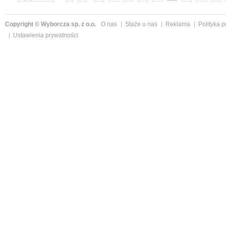
»
Copyright © Wyborcza sp. z o.o.
O nas
Staże u nas
Reklama
Polityka 
Ustawienia prywatności