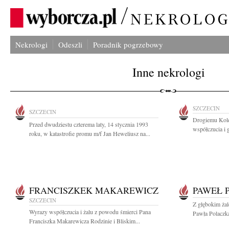
Nekrologi
Odeszli
Poradnik pogrzebowy
Inne nekrologi
SZCZECIN
SZCZECIN
Drogiemu Kol
Przed dwudziestu czterema laty, 14 stycznia 1993
współczucia i 
roku, w katastrofie promu m/f Jan Heweliusz na...
FRANCISZKEK MAKAREWICZ
PAWEŁ 
SZCZECIN
Z głębokim ża
Wyrazy współczucia i żalu z powodu śmierci Pana
Pawła Polaczka
Franciszka Makarewicza Rodzinie i Bliskim...