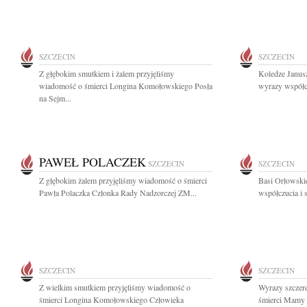
SZCZECIN
SZCZECIN
Z głębokim smutkiem i żalem przyjęliśmy
Koledze Janus
wiadomość o śmierci Longina Komołowskiego Posła
wyrazy współc
na Sejm...
PAWEŁ POLACZEK
SZCZECIN
SZCZECIN
Z głębokim żalem przyjęliśmy wiadomość o śmierci
Basi Orłowskie
Pawła Polaczka Członka Rady Nadzorczej ZM...
współczucia i 
SZCZECIN
SZCZECIN
Z wielkim smutkiem przyjęliśmy wiadomość o
Wyrazy szczer
śmierci Longina Komołowskiego Człowieka
śmierci Mamy P