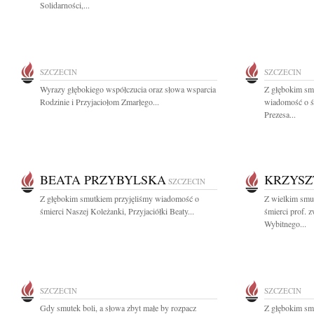
Solidarności,...
SZCZECIN
SZCZECIN
Wyrazy głębokiego współczucia oraz słowa wsparcia
Z głębokim smu
Rodzinie i Przyjaciołom Zmarłego...
wiadomość o ś
Prezesa...
BEATA PRZYBYLSKA
KRZYSZ
SZCZECIN
Z głębokim smutkiem przyjęliśmy wiadomość o
Z wielkim smu
śmierci Naszej Koleżanki, Przyjaciółki Beaty...
śmierci prof. z
Wybitnego...
SZCZECIN
SZCZECIN
Gdy smutek boli, a słowa zbyt małe by rozpacz
Z głębokim sm