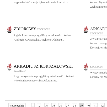
wypowiedzieć zostaje tylko milczenie Panu dr. n....
śmierci Dyrekt
Zachodniopomo
ZBIOROWY
ARKADI
SZCZECIN
SZCZECIN
Z głębokim żalem przyjęliśmy wiadomość o śmierci
Z wielkim smu
Andrzeja Kowalczyka Dyrektora Oddziału...
śmierci naszeg
Korszałowskie
ARKADIUSZ KORSZAŁOWSKI
SZCZECIN
SZCZECIN
Wyrazy głębok
Z ogromnym żalem przyjęliśmy wiadomość o śmierci
i otuchy dla W
wieloletniego pracownika Arkadiusza...
« poprzednie
1
...
34
35
36
37
38
39
40
41
42