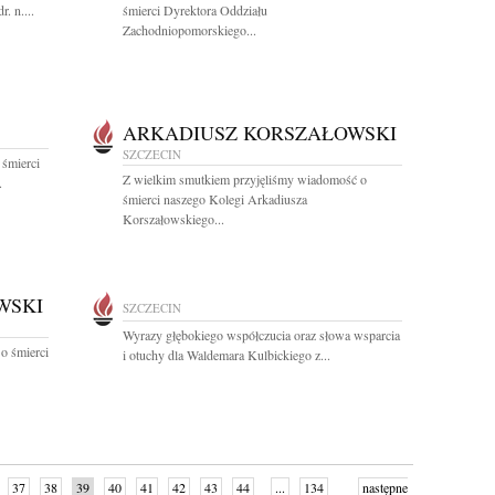
. n....
śmierci Dyrektora Oddziału
Zachodniopomorskiego...
ARKADIUSZ KORSZAŁOWSKI
SZCZECIN
 śmierci
Z wielkim smutkiem przyjęliśmy wiadomość o
.
śmierci naszego Kolegi Arkadiusza
Korszałowskiego...
WSKI
SZCZECIN
Wyrazy głębokiego współczucia oraz słowa wsparcia
o śmierci
i otuchy dla Waldemara Kulbickiego z...
37
38
39
40
41
42
43
44
...
134
następne