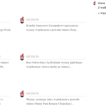
Zenon
Z wiel
+ więc
SZCZECIN
Koledze Januszowi Szczupakowi najszczersze
ego Posła
wyrazy współczucia z powodu śmierci Żony...
N
SZCZECIN
 śmierci
Basi Orłowskiej i Jej Rodzinie wyrazy głębokiego
ZM...
współczucia i słowa otuchy po śmierci...
SZCZECIN
ć o
Wyrazy szczerego żalu i współczucia z powodu
a
śmierci Mamy Pani Renacie Chojeckiej i...