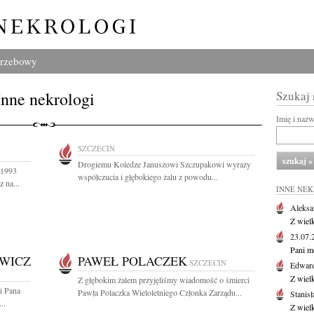
grzebowy
Inne nekrologi
Szukaj
Imię i naz
SZCZECIN
Drogiemu Koledze Januszowi Szczupakowi wyrazy
 1993
współczucia i głębokiego żalu z powodu...
 na...
INNE NE
Aleksa
Z wiel
23.07
Pani m
WICZ
PAWEŁ POLACZEK
SZCZECIN
Edwar
Z wiel
Z głębokim żalem przyjęliśmy wiadomość o śmierci
i Pana
Pawła Polaczka Wieloletniego Członka Zarządu...
Stanisł
..
Z wiel