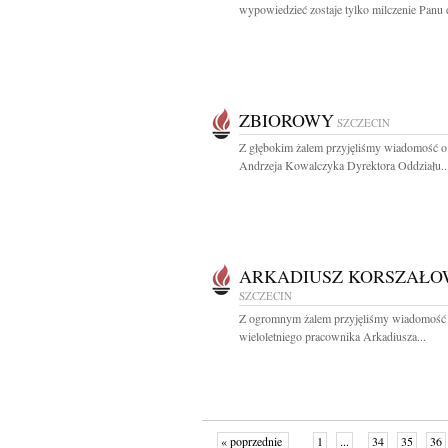
wypowiedzieć zostaje tylko milczenie Panu dr
ZBIOROWY
SZCZECIN
Z głębokim żalem przyjęliśmy wiadomość o
Andrzeja Kowalczyka Dyrektora Oddziału..
ARKADIUSZ KORSZAŁO
SZCZECIN
Z ogromnym żalem przyjęliśmy wiadomość 
wieloletniego pracownika Arkadiusza...
« poprzednie
1
...
34
35
36