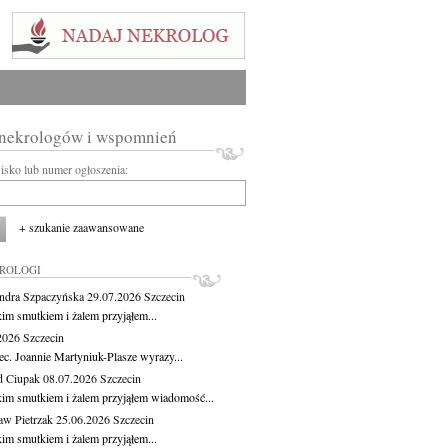
 nekrologów i wspomnień
wisko lub numer ogłoszenia:
+ szukanie zaawansowane
KROLOGI
ndra Szpaczyńska
29.07.2026
Szczecin
kim smutkiem i żalem przyjąłem...
.2026
Szczecin
ec. Joannie Martyniuk-Plasze wyrazy...
d Ciupak
08.07.2026
Szczecin
kim smutkiem i żalem przyjąłem wiadomość...
aw Pietrzak
25.06.2026
Szczecin
kim smutkiem i żalem przyjąłem...