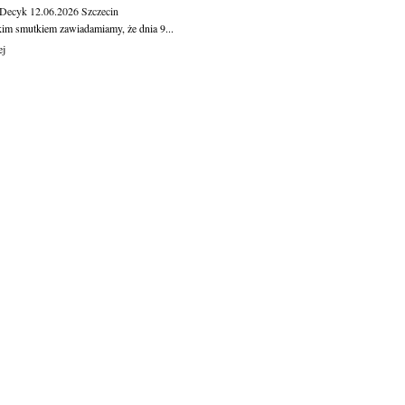
 Decyk
12.06.2026
Szczecin
kim smutkiem zawiadamiamy, że dnia 9...
ej