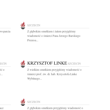
SZCZECIN
 wsparcia
Z głębokim smutkiem i żalem przyjęliśmy
wiadomość o śmierci Pana Jerzego Barskiego
Prezesa...
KRZYSZTOF LINKE
ZECIN
SZCZECIN
ść o
Z wielkim smutkiem przyjęliśmy wiadomość o
...
śmierci prof. zw. dr. hab. Krzysztofa Linke
Wybitnego...
SZCZECIN
acz
Z głębokim smutkiem przyjęliśmy wiadomość o