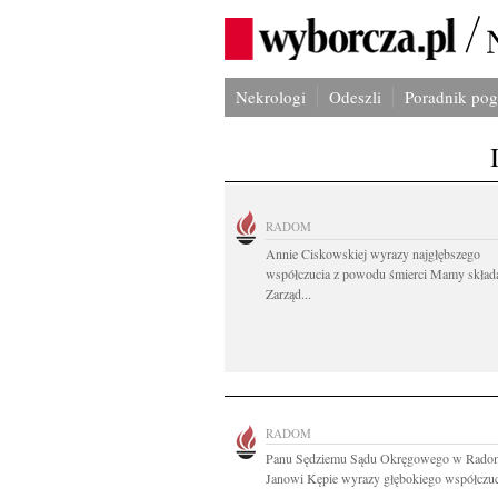
Nekrologi
Odeszli
Poradnik po
RADOM
Annie Ciskowskiej wyrazy najgłębszego
współczucia z powodu śmierci Mamy skład
Zarząd...
RADOM
Panu Sędziemu Sądu Okręgowego w Rado
Janowi Kępie wyrazy głębokiego współczuci