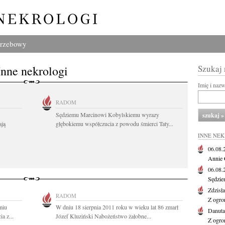
grzebowy
Inne nekrologi
Szukaj
Imię i naz
RADOM
Sędziemu Marcinowi Kobylskiemu wyrazy
ają
głębokiemu współczucia z powodu śmierci Taty...
INNE NE
06.08
Annie 
06.08
Sędzie
Zdzisł
RADOM
Z ogro
miu
W dniu 18 sierpnia 2011 roku w wieku lat 86 zmarł
Danut
a z...
Józef Kluziński Nabożeństwo żałobne...
Z ogro