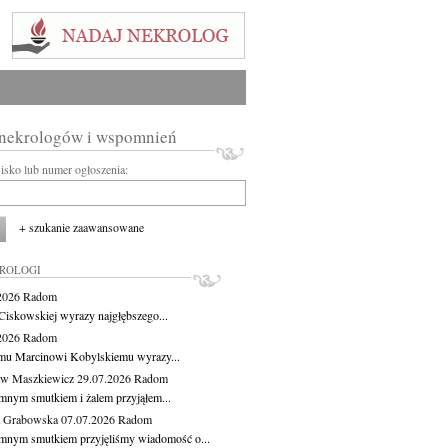
 nekrologów i wspomnień
wisko lub numer ogłoszenia:
+ szukanie zaawansowane
KROLOGI
.2026
Radom
Ciskowskiej wyrazy najgłębszego...
.2026
Radom
mu Marcinowi Kobylskiemu wyrazy...
aw Maszkiewicz
29.07.2026
Radom
mnym smutkiem i żalem przyjąłem...
a Grabowska
07.07.2026
Radom
mnym smutkiem przyjęliśmy wiadomość o...