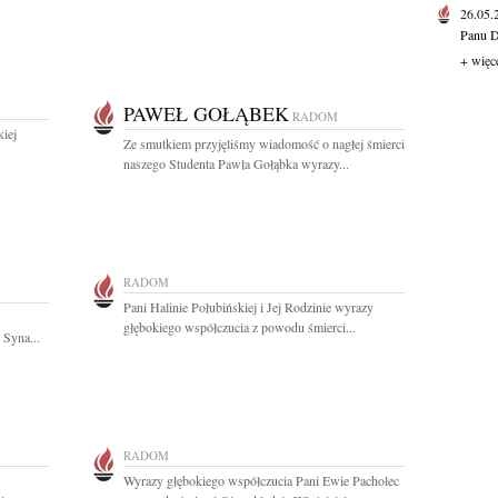
26.05
Panu D
+ więc
PAWEŁ GOŁĄBEK
RADOM
iej
Ze smutkiem przyjęliśmy wiadomość o nagłej śmierci
.
naszego Studenta Pawła Gołąbka wyrazy...
RADOM
Pani Halinie Połubińskiej i Jej Rodzinie wyrazy
głębokiego współczucia z powodu śmierci...
 Syna...
RADOM
Wyrazy głębokiego współczucia Pani Ewie Pacholec