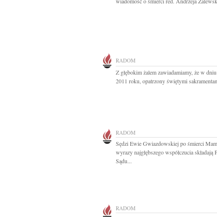
wiadomość o śmierci red. Andrzeja Zalewsk
RADOM
Z głębokim żalem zawiadamiamy, że w dniu 
2011 roku, opatrzony świętymi sakramentami
RADOM
Sędzi Ewie Gwiazdowskiej po śmierci Ma
wyrazy najgłębszego współczucia składają 
Sądu...
RADOM