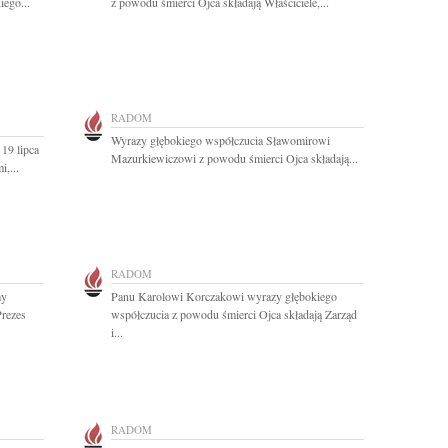
iego...
z powodu śmierci Ojca składają Właściciele,...
RADOM
Wyrazy głębokiego współczucia Sławomirowi
19 lipca
Mazurkiewiczowi z powodu śmierci Ojca składają...
,...
RADOM
my
Panu Karolowi Korczakowi wyrazy głębokiego
Prezes
współczucia z powodu śmierci Ojca składają Zarząd
i...
RADOM