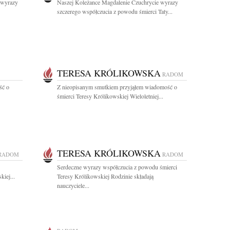
 wyrazy
Naszej Koleżance Magdalenie Czuchrycie wyrazy
szczerego współczucia z powodu śmierci Taty...
TERESA KRÓLIKOWSKA
RADOM
ść o
Z nieopisanym smutkiem przyjąłem wiadomość o
śmierci Teresy Królikowskiej Wieloletniej...
TERESA KRÓLIKOWSKA
RADOM
RADOM
Serdeczne wyrazy współczucia z powodu śmierci
iej...
Teresy Królikowskiej Rodzinie składają
nauczyciele...