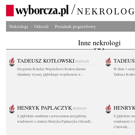
Nekrologi
Odeszli
Poradnik pogrzebowy
Inne nekrologi
TADEUSZ KOTŁOWSKI
TADEUS
POZNAŃ
Drogiemu Koledze Wojciechowi Kotłowskiemu
W dniu 3 sierp
składamy wyrazy głębokiego współczucia w...
Tadeusz Kotłow
HENRYK PAPLACZYK
HENRYK
POZNAŃ
Z głębokim smutkiem i poruszeniem przyjęliśmy
Z głębokim smu
wiadomość o śmierci Henryka Paplaczyka Odszedł...
wiadomość o ś
Człowiek,...