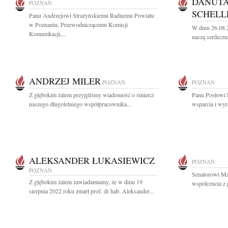
DANUTA
POZNAŃ
SCHELL
Panu Andrzejowi Strażyńskiemu Radnemu Powiatu
w Poznaniu, Przewodniczącemu Komisji
W dniu 26.08.
Komunikacji,...
naszą serdeczn
ANDRZEJ MILER
POZNAŃ
POZNAŃ
Z głębokim żalem przyjęliśmy wiadomość o śmierci
Panu Posłowi 
naszego długoletniego współpracownika...
wsparcia i wyr
ALEKSANDER ŁUKASIEWICZ
POZNAŃ
POZNAŃ
Senatorowi M
Z głębokim żalem zawiadamiamy, że w dniu 19
współczucia z 
sierpnia 2022 roku zmarł prof. dr hab. Aleksander...