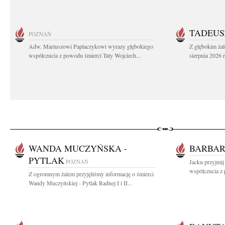
TADEUS
POZNAŃ
Adw. Mariuszowi Paplaczykowi wyrazy głębokiego
Z głębokim ża
współczucia z powodu śmierci Taty Wojciech...
sierpnia 2026 r
WANDA MUCZYŃSKA -
BARBAR
PYTLAK
POZNAŃ
Jacku przyjmij
współczucia z 
Z ogromnym żalem przyjęliśmy informację o śmierci
Wandy Muczyńskiej - Pytlak Radnej I i II...