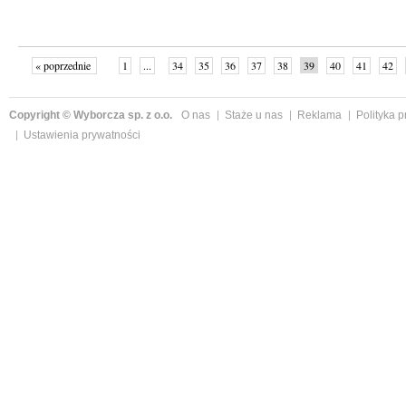
« poprzednie
1
...
34
35
36
37
38
39
40
41
42
»
Copyright © Wyborcza sp. z o.o.
O nas
Staże u nas
Reklama
Polityka 
Ustawienia prywatności