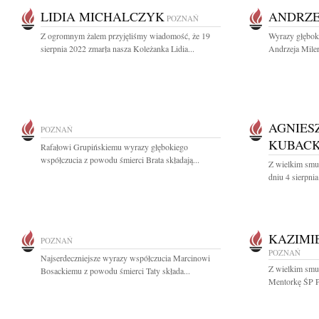
LIDIA MICHALCZYK
ANDRZE
POZNAŃ
Z ogromnym żalem przyjęliśmy wiadomość, że 19
Wyrazy głęboki
sierpnia 2022 zmarła nasza Koleżanka Lidia...
Andrzeja Miler
AGNIES
POZNAŃ
KUBAC
Rafałowi Grupińskiemu wyrazy głębokiego
współczucia z powodu śmierci Brata składają...
Z wielkim smu
dniu 4 sierpnia
KAZIMI
POZNAŃ
POZNAŃ
Najserdeczniejsze wyrazy współczucia Marcinowi
Z wielkim smu
Bosackiemu z powodu śmierci Taty składa...
Mentorkę ŚP Pr