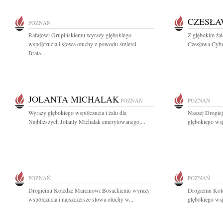
CZESŁA
POZNAŃ
Rafałowi Grupińskiemu wyrazy głębokiego
Z głębokim ża
współczucia i słowa otuchy z powodu śmierci
Czesława Cybul
Brata...
JOLANTA MICHALAK
POZNAŃ
POZNAŃ
Wyrazy głębokiego współczucia i żalu dla
Naszej Drogie
Najbliższych Jolanty Michalak emerytowanego,...
głębokiego wsp
POZNAŃ
POZNAŃ
Drogiemu Koledze Marcinowi Bosackiemu wyrazy
Drogiemu Kol
współczucia i najszczersze słowa otuchy w...
głębokiego wsp