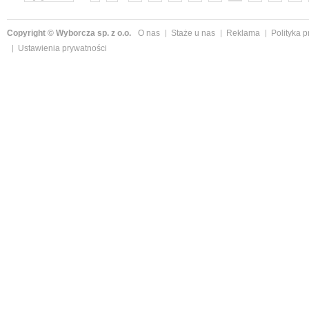
»
Copyright © Wyborcza sp. z o.o.
O nas
Staże u nas
Reklama
Polityka 
Ustawienia prywatności