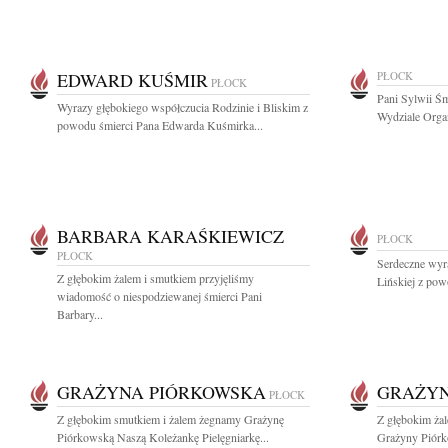
EDWARD KUŚMIR
PŁOCK
PŁOCK
Pani Sylwii Śm
Wyrazy głębokiego współczucia Rodzinie i Bliskim z
Wydziale Organ
powodu śmierci Pana Edwarda Kuśmirka...
BARBARA KARAŚKIEWICZ
PŁOCK
PŁOCK
Serdeczne wyra
Z głębokim żalem i smutkiem przyjęliśmy
Lińskiej z pow
wiadomość o niespodziewanej śmierci Pani
Barbary...
GRAŻYNA PIÓRKOWSKA
GRAŻYN
PŁOCK
Z głębokim smutkiem i żalem żegnamy Grażynę
Z głębokim ża
Piórkowską Naszą Koleżankę Pielęgniarkę...
Grażyny Piórko