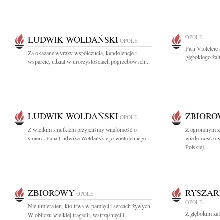
LUDWIK WOLDAŃSKI
OPOLE
OPOLE
Pani Violetcie
Za okazane wyrazy współczucia, kondolencje i
głębokiego żalu
wsparcie, udział w uroczystościach pogrzebowych...
LUDWIK WOLDAŃSKI
ZBIOR
OPOLE
Z wielkim smutkiem przyjęliśmy wiadomość o
Z ogromnym ża
śmierci Pana Ludwika Woldańskiego wieloletniego...
wiadomość o śm
Polskiej...
ZBIOROWY
RYSZAR
OPOLE
OPOLE
Nie umiera ten, kto trwa w pamięci i sercach żywych
Z głębokim ża
W obliczu wielkiej tragedii, wstrząśnięci i...