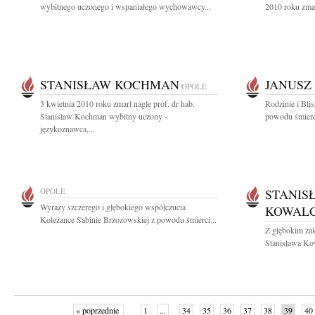
wybitnego uczonego i wspaniałego wychowawcy...
2010 roku zmar
STANISŁAW KOCHMAN
JANUSZ
OPOLE
3 kwietnia 2010 roku zmarł nagle prof. dr hab.
Rodzinie i Bli
Stanisław Kochman wybitny uczony -
powodu śmierc
językoznawca,...
OPOLE
STANIS
Wyrazy szczerego i głębokiego współczucia
KOWALC
Koleżance Sabinie Brzozowskiej z powodu śmierci...
Z głębokim ża
Stanisława Kow
« poprzednie
1
...
34
35
36
37
38
39
40