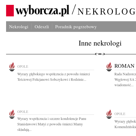
Nekrologi
Odeszli
Poradnik pogrzebowy
Inne nekrologi
ROMAN 
OPOLE
Wyrazy głębokiego współczucia z powodu śmierci
Rada Nadzorcza
Teściowej Felicjanowi Sobczykowi i Rodzinie...
Węglowej SA 
wiadomość...
OPOLE
OPOLE
Wyrazy współczucia i szczere kondolencje Panu
Wyrazy głębok
Stanisławowi Matyi z powodu śmierci Mamy
Komendzińskiej
składają...