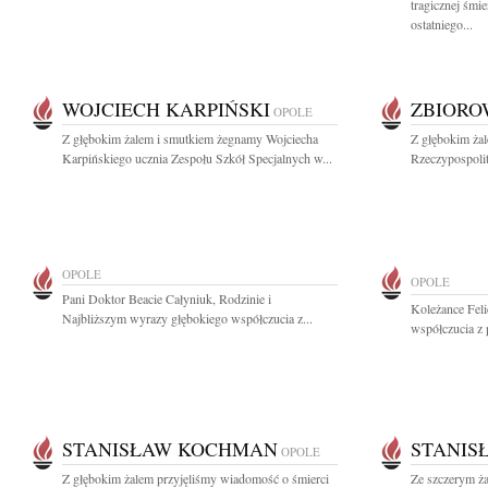
tragicznej śmi
ostatniego...
WOJCIECH KARPIŃSKI
ZBIOR
OPOLE
Z głębokim żalem i smutkiem żegnamy Wojciecha
Z głębokim ża
Karpińskiego ucznia Zespołu Szkół Specjalnych w...
Rzeczypospolit
OPOLE
OPOLE
Pani Doktor Beacie Całyniuk, Rodzinie i
Koleżance Fel
Najbliższym wyrazy głębokiego współczucia z...
współczucia z 
STANISŁAW KOCHMAN
STANIS
OPOLE
Z głębokim żalem przyjęliśmy wiadomość o śmierci
Ze szczerym ż