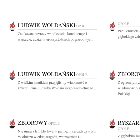
LUDWIK WOLDAŃSKI
OPOLE
OPOLE
Pani Violetcie
Za okazane wyrazy współczucia, kondolencje i
głębokiego żalu
wsparcie, udział w uroczystościach pogrzebowych...
LUDWIK WOLDAŃSKI
ZBIOR
OPOLE
Z wielkim smutkiem przyjęliśmy wiadomość o
Z ogromnym ża
śmierci Pana Ludwika Woldańskiego wieloletniego...
wiadomość o śm
Polskiej...
ZBIOROWY
RYSZAR
OPOLE
OPOLE
Nie umiera ten, kto trwa w pamięci i sercach żywych
Z głębokim ża
W obliczu wielkiej tragedii, wstrząśnięci i...