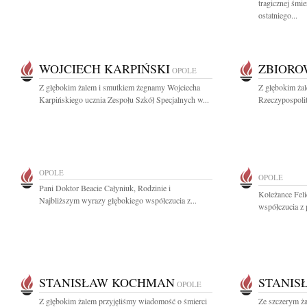
tragicznej śmi
ostatniego...
WOJCIECH KARPIŃSKI
ZBIOR
OPOLE
Z głębokim żalem i smutkiem żegnamy Wojciecha
Z głębokim ża
Karpińskiego ucznia Zespołu Szkół Specjalnych w...
Rzeczypospolit
OPOLE
OPOLE
Pani Doktor Beacie Całyniuk, Rodzinie i
Koleżance Fel
Najbliższym wyrazy głębokiego współczucia z...
współczucia z 
STANISŁAW KOCHMAN
STANIS
OPOLE
Z głębokim żalem przyjęliśmy wiadomość o śmierci
Ze szczerym ż