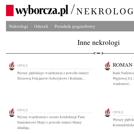
Nekrologi
Odeszli
Poradnik pogrzebowy
Inne nekrologi
ROMAN 
OPOLE
Wyrazy głębokiego współczucia z powodu śmierci
Rada Nadzorcza
Teściowej Felicjanowi Sobczykowi i Rodzinie...
Węglowej SA 
wiadomość...
OPOLE
OPOLE
Wyrazy współczucia i szczere kondolencje Panu
Wyrazy głębok
Stanisławowi Matyi z powodu śmierci Mamy
Komendzińskiej
składają...