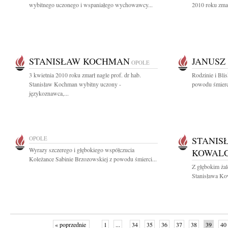
wybitnego uczonego i wspaniałego wychowawcy...
2010 roku zmar
STANISŁAW KOCHMAN
JANUSZ
OPOLE
3 kwietnia 2010 roku zmarł nagle prof. dr hab.
Rodzinie i Bli
Stanisław Kochman wybitny uczony -
powodu śmierc
językoznawca,...
OPOLE
STANIS
Wyrazy szczerego i głębokiego współczucia
KOWALC
Koleżance Sabinie Brzozowskiej z powodu śmierci...
Z głębokim ża
Stanisława Kow
« poprzednie
1
...
34
35
36
37
38
39
40