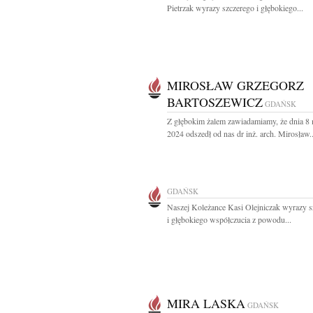
Pietrzak wyrazy szczerego i głębokiego...
MIROSŁAW GRZEGORZ
BARTOSZEWICZ
GDAŃSK
Z głębokim żalem zawiadamiamy, że dnia 8
2024 odszedł od nas dr inż. arch. Mirosław..
GDAŃSK
Naszej Koleżance Kasi Olejniczak wyrazy s
i głębokiego współczucia z powodu...
MIRA LASKA
GDAŃSK