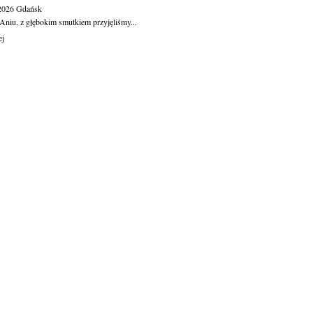
.2026
Gdańsk
Aniu, z głębokim smutkiem przyjęliśmy...
ej