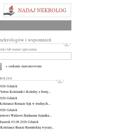
 nekrologów i wspomnień
wisko lub numer ogłoszenia:
+ szukanie zaawansowane
KROLOGI
.2026
Gdańsk
iotrze Koleżanki i Koledzy z firmy...
.2026
Gdańsk
Koleżance Renacie Sęk w trudnych...
.2026
Gdańsk
iotrowi Widzowi Radnemu Sejmiku...
Mazurek
03.08.2026
Gdańsk
 Koleżance Beacie Rumińskiej wyrazy...