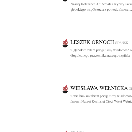
Naszej Koleżance Ani Szostak wyrazy szcze
głębokiego współczucia z powodu śmierci...
LESZEK ORNOCH
GDAŃSK
Z głębokim żalem przyjęliśmy wiadomość o
długoletniego pracownika naszego szpitala..
WIESŁAWA WEŁNICKA
G
Z wielkim smutkiem przyjęliśmy wiadomoś
śmierci Naszej Kochanej Cioci Wiesi Wełnick