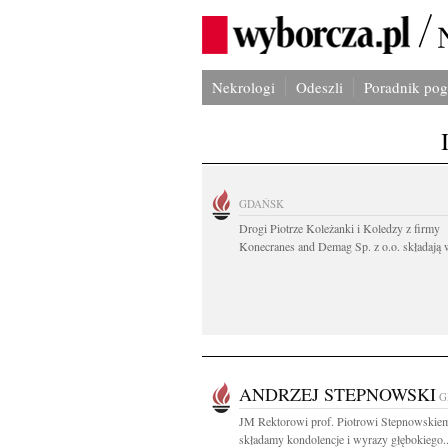
Nekrologi
Odeszli
Poradnik po
GDAŃSK
Drogi Piotrze Koleżanki i Koledzy z firmy
Konecranes and Demag Sp. z o.o. składają w
ANDRZEJ STEPNOWSKI
G
JM Rektorowi prof. Piotrowi Stepnowskie
składamy kondolencje i wyrazy głębokiego..