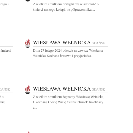
rego i
Z wielkim smutkiem przyjęliśmy wiadomość o
śmierci naszego kolegi, współpracownika,...
WIESŁAWA WEŁNICKA
GDAŃSK
 śmierci
Dnia 27 lutego 2024 odeszła na zawsze Wiesława
.
Wełnicka Kochana bratowa i przyjaciółka...
WIESŁAWA WEŁNICKA
DAŃSK
GDAŃSK
ć o
Z wielkim smutkiem żegnamy Wiesławę Wełnicką
iej...
Ukochaną Ciocię Wisię Celina i Tomek Imielińscy
z...