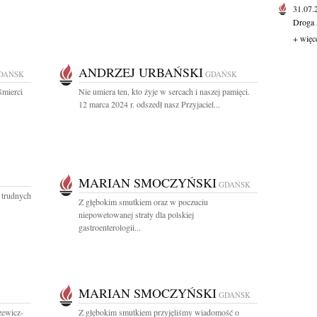
31.07
Droga 
+ więc
ANDRZEJ URBAŃSKI
DAŃSK
GDAŃSK
śmierci
Nie umiera ten, kto żyje w sercach i naszej pamięci.
12 marca 2024 r. odszedł nasz Przyjaciel...
MARIAN SMOCZYŃSKI
GDAŃSK
 trudnych
Z głębokim smutkiem oraz w poczuciu
niepowetowanej straty dla polskiej
gastroenterologii...
MARIAN SMOCZYŃSKI
GDAŃSK
zewicz-
Z głębokim smutkiem przyjęliśmy wiadomość o