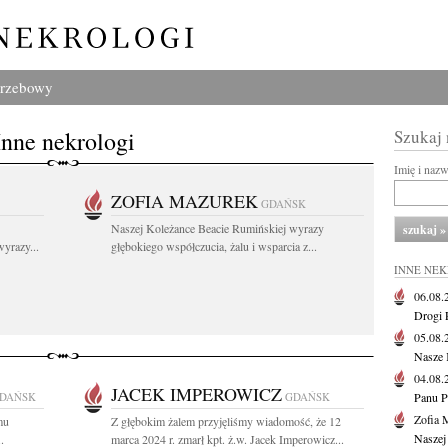
grzebowy
Inne nekrologi
Szukaj
Imię i naz
ZOFIA MAZUREK
GDAŃSK
Naszej Koleżance Beacie Rumińskiej wyrazy
yrazy...
głębokiego współczucia, żalu i wsparcia z...
INNE NE
06.08
Drogi P
05.08
Nasze 
04.08
JACEK IMPEROWICZ
DAŃSK
GDAŃSK
Panu P
Zofia 
mu
Z głębokim żalem przyjęliśmy wiadomość, że 12
Naszej
.
marca 2024 r. zmarł kpt. ż.w. Jacek Imperowicz...