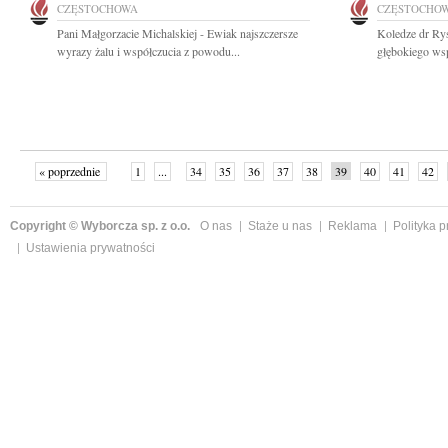
CZĘSTOCHOWA
CZĘSTOCHO
Pani Małgorzacie Michalskiej - Ewiak najszczersze
Koledze dr Ry
wyrazy żalu i współczucia z powodu...
głębokiego wsp
« poprzednie
1
...
34
35
36
37
38
39
40
41
42
»
Copyright © Wyborcza sp. z o.o.
O nas
Staże u nas
Reklama
Polityka 
Ustawienia prywatności