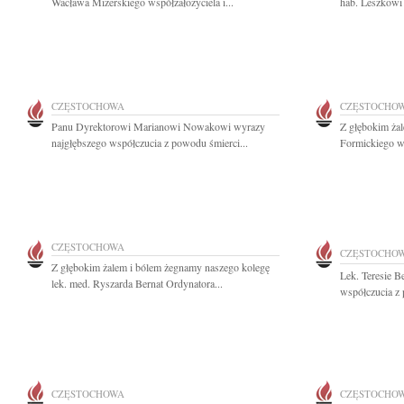
Wacława Mizerskiego współzałożyciela i...
hab. Leszkowi 
CZĘSTOCHOWA
CZĘSTOCHO
Panu Dyrektorowi Marianowi Nowakowi wyrazy
Z głębokim ża
najgłębszego współczucia z powodu śmierci...
Formickiego wy
CZĘSTOCHOWA
CZĘSTOCHO
Z głębokim żalem i bólem żegnamy naszego kolegę
Lek. Teresie B
lek. med. Ryszarda Bernat Ordynatora...
współczucia z
CZĘSTOCHOWA
CZĘSTOCHO