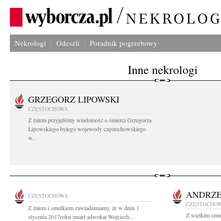
Nekrologi
Odeszli
Poradnik pogrzebowy
Inne nekrologi
GRZEGORZ LIPOWSKI
CZĘSTOCHOWA
Z żalem przyjęliśmy wiadomość o śmierci Grzegorza
Lipowskiego byłego wojewody częstochowskiego
w...
ANDRZE
CZĘSTOCHOWA
CZĘSTOCHO
Z żalem i smutkiem zawiadamiamy, że w dniu 1
Z wielkim smu
stycznia 2017roku zmarł adwokat Wojciech...