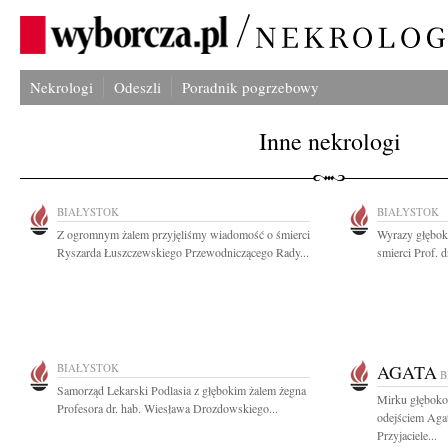
Nekrologi
Odeszli
Poradnik pogrzebowy
Inne nekrologi
BIAŁYSTOK
BIAŁYSTOK
Z ogromnym żalem przyjęliśmy wiadomość o śmierci
Wyrazy głębok
Ryszarda Łuszczewskiego Przewodniczącego Rady...
smierci Prof. d
BIAŁYSTOK
AGATA
B
Samorząd Lekarski Podlasia z głębokim żalem żegna
Mirku głęboko
Profesora dr. hab. Wiesława Drozdowskiego...
odejściem Agat
Przyjaciele...