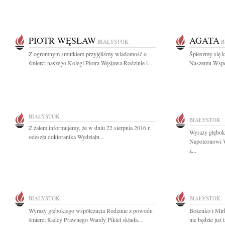
PIOTR WĘSŁAW
AGATA
BIAŁYSTOK
B
Z ogromnym smutkiem przyjęliśmy wiadomość o
Śpieszmy się k
śmierci naszego Kolegi Piotra Węsława Rodzinie i...
Naszemu Współ
BIAŁYSTOK
BIAŁYSTOK
Z żalem informujemy, że w dniu 22 sierpnia 2016 r.
Wyrazy głęboki
odeszła doktorantka Wydziału...
Napoleonowi W
z...
BIAŁYSTOK
BIAŁYSTOK
Wyrazy głębokiego współczucia Rodzinie z powodu
Bożenko i Mir
śmierci Radcy Prawnego Wandy Pikiel składa...
nie będzie już 