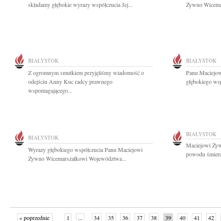
składamy głębokie wyrazy współczucia Jej...
Żywno Wicema
BIAŁYSTOK
BIAŁYSTOK
Z ogromnym smutkiem przyjęliśmy wiadomość o
Panu Maciejow
odejściu Anny Kuc radcy prawnego
głębokiego wsp
wspomagającego...
BIAŁYSTOK
BIAŁYSTOK
Maciejowi Żyw
Wyrazy głębokiego współczucia Panu Maciejowi
powodu śmierci
Żywno Wicemarszałkowi Województwa...
« poprzednie
1
...
34
35
36
37
38
39
40
41
42