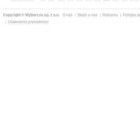
»
Copyright © Wyborcza sp. z o.o.
O nas
Staże u nas
Reklama
Polityka 
Ustawienia prywatności