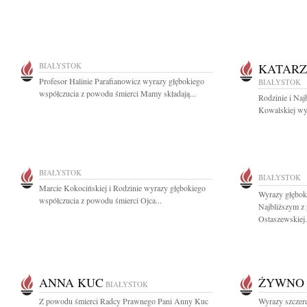
BIAŁYSTOK
KATARZ
Profesor Halinie Parafianowicz wyrazy głębokiego
BIAŁYSTOK
współczucia z powodu śmierci Mamy składają...
Rodzinie i Na
Kowalskiej wyr
BIAŁYSTOK
BIAŁYSTOK
Marcie Kokocińskiej i Rodzinie wyrazy głębokiego
Wyrazy głębok
współczucia z powodu śmierci Ojca...
Najbliższym z
Ostaszewskiej.
ANNA KUC
ŻYWNO
BIAŁYSTOK
Z powodu śmierci Radcy Prawnego Pani Anny Kuc
Wyrazy szczer