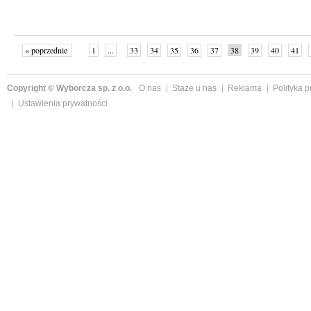
« poprzednie
1
...
33
34
35
36
37
38
39
40
41
»
Copyright © Wyborcza sp. z o.o.
O nas
Staże u nas
Reklama
Polityka 
Ustawienia prywatności