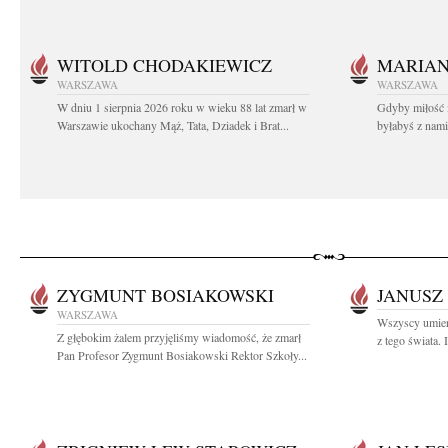
WITOLD CHODAKIEWICZ
MARIA
WARSZAWA
WARSZAWA
W dniu 1 sierpnia 2026 roku w wieku 88 lat zmarł w
Gdyby miłość 
Warszawie ukochany Mąż, Tata, Dziadek i Brat...
byłabyś z nami 
ZYGMUNT BOSIAKOWSKI
JANUSZ
WARSZAWA
Wszyscy umier
Z głębokim żalem przyjęliśmy wiadomość, że zmarł
z tego świata. I
Pan Profesor Zygmunt Bosiakowski Rektor Szkoły...