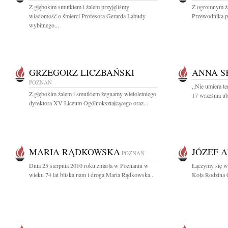
Z głębokim smutkiem i żalem przyjęliśmy
Z ogromnym ża
wiadomość o śmierci Profesora Gerarda Labudy
Przewodnika p
wybitnego...
GRZEGORZ LICZBAŃSKI
ANNA S
POZNAŃ
,,Nie umiera t
Z głębokim żalem i smutkiem żegnamy wieloletniego
17 września ubi
dyrektora XV Liceum Ogólnokształcącego oraz...
MARIA RĄDKOWSKA
JÓZEF 
POZNAŃ
Dnia 25 sierpnia 2010 roku zmarła w Poznaniu w
Łączymy się w
wieku 74 lat bliska nam i droga Maria Rądkowska...
Koła Rodzina