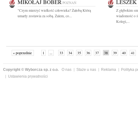
MIKOŁAJ BOBER
LESZEK
POZNAŃ
"Czym mierzyć wielkość człowieka? Żałobą Którą
Z głębokim smu
umarły zostawia za sobą. Żalem, co...
wiadomość o śm
Kolegi,...
« poprzednie
1
...
33
34
35
36
37
38
39
40
41
»
Copyright © Wyborcza sp. z o.o.
O nas
Staże u nas
Reklama
Polityka 
Ustawienia prywatności