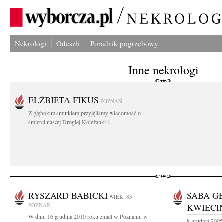
Nekrologi
Odeszli
Poradnik pogrzebowy
Inne nekrologi
ELŻBIETA FIKUS
POZNAŃ
Z głębokim smutkiem przyjęliśmy wiadomość o
śmierci naszej Drogiej Koleżanki i...
RYSZARD BABICKI
SABA G
WIEK: 83
POZNAŃ
KWIECI
W dniu 16 grudnia 2010 roku zmarł w Poznaniu w
8 grudnia 200