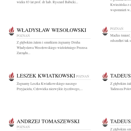
wieku 83 lat prof. dr hab. Ryszard Babicki...
Kwiecińska z 
wspomnień w..
WŁADYSŁAW WESOŁOWSKI
POZNAŃ
Maćku śmierć j
POZNAŃ
odszedłeś tak s
Z głębokim żalem i smutkiem żegnamy Druha
Władysława Wesołowskiego wieloletniego Prezesa
Zarządu...
LESZEK KWIATKOWSKI
TADEUS
POZNAŃ
Żegnamy Leszka Kwiatkowskiego naszego
Z głębokim ża
Przyjaciela, Człowieka niezwykle życzliwego,...
Tadeusza Polo
ANDRZEJ TOMASZEWSKI
TADEUS
POZNAŃ
Z głębokim smu