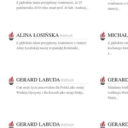
Z głębokim żalem przyjęliśmy wiadomość, że 25
wiadomość o ś
października 2010 roku zmarł prof. dr hab. Andrzej...
znawcy...
ALINA ŁOSIŃSKA
MICHAŁ
POZNAŃ
Z głębokim żalem przyjęlismy wiadomość o śmierci
Z głębokim sm
Aliny Łosińskiej naszej wspaniałej Koleżanki...
kochanego kuz
z...
GERARD LABUDA
GERARD
POZNAŃ
Całe moje życie pracowałem dla Polski jako mojej
Składamy hołd
Wielkiej Ojczyzny i dla Kaszub jako mojej Małej...
wielkiego Hist
Maria...
GERARD LABUDA
GERARD
POZNAŃ