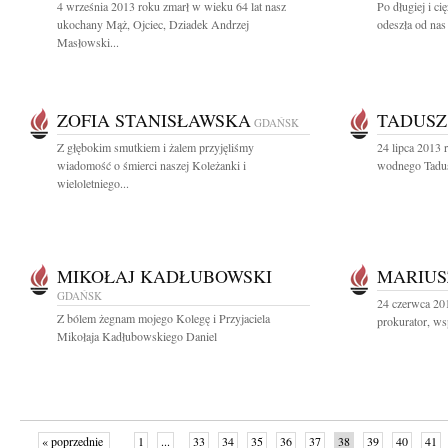
4 września 2013 roku zmarł w wieku 64 lat nasz
Po długiej i ci
ukochany Mąż, Ojciec, Dziadek Andrzej
odeszła od nas
Masłowski...
ZOFIA STANISŁAWSKA
TADUSZ
GDAŃSK
Z głębokim smutkiem i żalem przyjęliśmy
24 lipca 2013 
wiadomość o śmierci naszej Koleżanki i
wodnego Tadus
wieloletniego...
MIKOŁAJ KADŁUBOWSKI
MARIUS
GDAŃSK
24 czerwca 20
Z bólem żegnam mojego Kolegę i Przyjaciela
prokurator, ws
Mikołaja Kadłubowskiego Daniel
« poprzednie
1
...
33
34
35
36
37
38
39
40
41