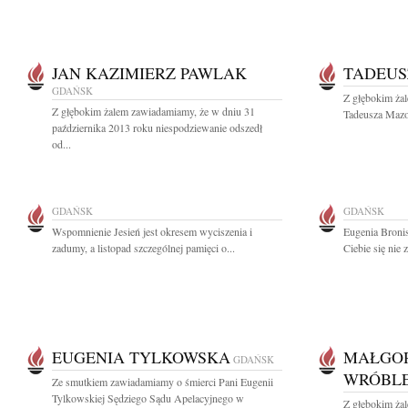
JAN KAZIMIERZ PAWLAK
TADEUS
GDAŃSK
Z głębokim ża
Z głębokim żalem zawiadamiamy, że w dniu 31
Tadeusza Mazo
października 2013 roku niespodziewanie odszedł
od...
GDAŃSK
GDAŃSK
Wspomnienie Jesień jest okresem wyciszenia i
Eugenia Bronis
zadumy, a listopad szczególnej pamięci o...
Ciebie się nie 
EUGENIA TYLKOWSKA
MAŁGO
GDAŃSK
WRÓBL
Ze smutkiem zawiadamiamy o śmierci Pani Eugenii
Tylkowskiej Sędziego Sądu Apelacyjnego w
Z głębokim żal