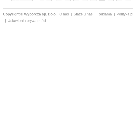
»
Copyright © Wyborcza sp. z o.o.
O nas
Staże u nas
Reklama
Polityka 
Ustawienia prywatności