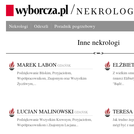
Nekrologi
Odeszli
Poradnik pogrzebowy
Inne nekrologi
MAREK LABON
ELŻBIE
GDAŃSK
Podziękowanie Bliskim, Przyjaciołom,
Z wielkim smu
Współpracownikom, Znajomym oraz Wszystkim
śmierci Elżbie
Życzliwym,...
"Bądź...
LUCJAN MALINOWSKI
TERESA
GDAŃSK
Podziękowanie Wszystkim Krewnym, Przyjaciołom,
Jak trudno żeg
Współpracownikom i Znajomym Lucjana...
mógł być z nam