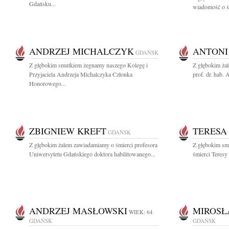
Gdańsku...
wiadomość o śm
ANDRZEJ MICHALCZYK
ANTONI
GDAŃSK
Z głębokim smutkiem żegnamy naszego Kolegę i
Z głębokim ża
Przyjaciela Andrzeja Michalczyka Członka
prof. dr. hab.
Honorowego...
ZBIGNIEW KREFT
TERESA
GDAŃSK
Z głębokim żalem zawiadamiamy o śmierci profesora
Z głębokim sm
Uniwersytetu Gdańskiego doktora habilitowanego...
śmierci Teresy 
ANDRZEJ MASŁOWSKI
MIROSŁ
WIEK: 64
GDAŃSK
GDAŃSK