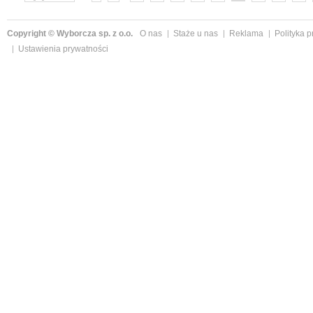
»
Copyright © Wyborcza sp. z o.o.
O nas
Staże u nas
Reklama
Polityka 
Ustawienia prywatności