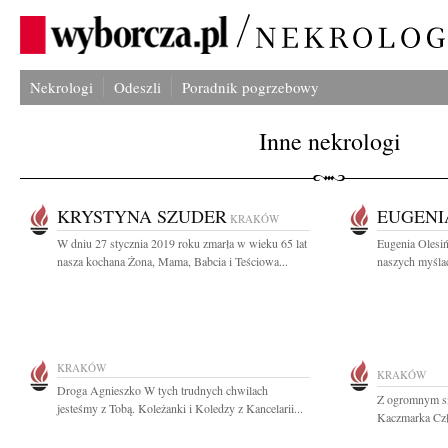
Nekrologi
Odeszli
Poradnik pogrzebowy
Inne nekrologi
KRYSTYNA SZUDER
EUGENI
KRAKÓW
W dniu 27 stycznia 2019 roku zmarła w wieku 65 lat
Eugenia Olesiń
nasza kochana Żona, Mama, Babcia i Teściowa...
naszych myślac
KRAKÓW
KRAKÓW
Droga Agnieszko W tych trudnych chwilach
Z ogromnym s
jesteśmy z Tobą. Koleżanki i Koledzy z Kancelarii...
Kaczmarka Czł