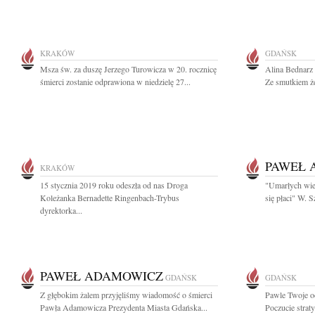
KRAKÓW
GDAŃSK
Msza św. za duszę Jerzego Turowicza w 20. rocznicę
Alina Bednarz 
śmierci zostanie odprawiona w niedzielę 27...
Ze smutkiem że
PAWEŁ 
KRAKÓW
15 stycznia 2019 roku odeszła od nas Droga
"Umarłych wie
Koleżanka Bernadette Ringenbach-Trybus
się płaci" W. 
dyrektorka...
PAWEŁ ADAMOWICZ
GDAŃSK
GDAŃSK
Z głębokim żalem przyjęliśmy wiadomość o śmierci
Pawle Twoje od
Pawła Adamowicza Prezydenta Miasta Gdańska...
Poczucie straty