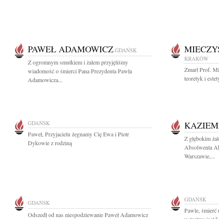
PAWEŁ ADAMOWICZ
MIECZY
GDAŃSK
KRAKÓW
Z ogromnym smutkiem i żalem przyjęliśmy
Zmarł Prof. M
wiadomość o śmierci Pana Prezydenta Pawła
teoretyk i este
Adamowicza...
GDAŃSK
KAZIEM
Paweł, Przyjacielu żegnamy Cię Ewa i Piotr
Z głębokim ża
Dykowie z rodziną
Absolwenta A
Warszawie,...
GDAŃSK
GDAŃSK
Pawle, śmierć n
Odszedł od nas niespodziewanie Paweł Adamowicz