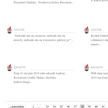
w teatrze jest 
Prezydent Gdańska - Światowej Stolicy Bursztynu...
GDAŃSK
GDAŃSK
"Zachciało mu się szczęścia, zachciało mu się
Kochał Gdańsk
prawdy, zachciało mu się wieczności, patrzcie go!"...
solidarność mi
miasto...
KRAKÓW
KRAKÓW
Dnia 10 stycznia 2019 roku odszedł Andrzej
With deep regr
Kowalczyk Grafik, Malarz, Ilustrator
2019 our Dear 
krakowskiego...
« poprzednie
1
...
33
34
35
36
37
38
39
40
41