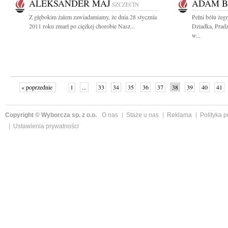
ALEKSANDER MAJ
ADAM B
SZCZECIN
Z głębokim żalem zawiadamiamy, że dnia 28 stycznia
Pełni bólu że
2011 roku zmarł po ciężkej chorobie Nasz...
Dziadka, Pradz
w...
« poprzednie
1
...
33
34
35
36
37
38
39
40
41
»
Copyright © Wyborcza sp. z o.o.
O nas
Staże u nas
Reklama
Polityka 
Ustawienia prywatności