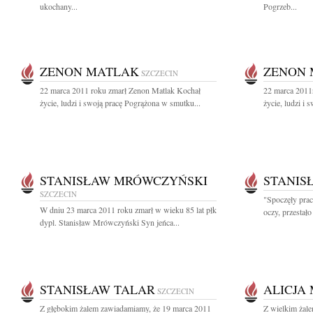
ukochany...
Pogrzeb...
ZENON MATLAK
ZENON 
SZCZECIN
22 marca 2011 roku zmarł Zenon Matlak Kochał
22 marca 2011
życie, ludzi i swoją pracę Pogrążona w smutku...
życie, ludzi i
STANISŁAW MRÓWCZYŃSKI
STANIS
SZCZECIN
"Spoczęły prac
W dniu 23 marca 2011 roku zmarł w wieku 85 lat płk
oczy, przestało
dypl. Stanisław Mrówczyński Syn jeńca...
STANISŁAW TALAR
ALICJA
SZCZECIN
Z głębokim żalem zawiadamiamy, że 19 marca 2011
Z wielkim żal