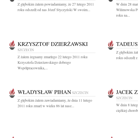
Z głębokim żalem powiadamiamy, że 27 lutego 2011
W dniu 28 mar
roku odszedł od nas Józef Styczyński W swoim...
Wilimowska Po
roku na...
KRZYSZTOF DZIERŻAWSKI
TADEUS
SZCZECIN
Z głębokim ża
Z żalem żegnamy zmarłego 22 lutego 2011 roku
roku odszedł z
Krzysztofa Dzierżawskiego dobrego
Współpracownika,...
WŁADYSŁAW PIHAN
JACEK 
SZCZECIN
SZCZECIN
Z głębokim żalem zawiadamiamy, że dnia 11 lutego
W dniu 8 luteg
2011 roku zmarł w wieku 86 lat nasz...
ciężkiej chorob