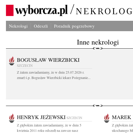
Nekrologi
Odeszli
Poradnik pogrzebowy
Inne nekrologi
BOGUSŁAW WIERZBICKI
SZCZECIN
Z żalem zawiadamiamy, że w dniu 25.07.2026 r.
zmarł ś.p. Bogusław Wierzbicki lekarz Pożegnanie...
HENRYK JEŻEWSKI
MAREK 
SZCZECIN
Z głębokim żalem zawiadamiamy, że w dniu 5
Z głębokim ża
kwietnia 2011 roku odszedł na zawsze nasz
ukochanego Mę