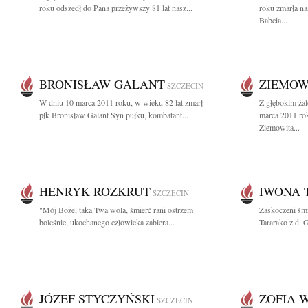
roku odszedł do Pana przeżywszy 81 lat nasz...
roku zmarła n
Babcia...
BRONISŁAW GALANT
ZIEMOW
SZCZECIN
W dniu 10 marca 2011 roku, w wieku 82 lat zmarł
Z głębokim ża
płk Bronisław Galant Syn pułku, kombatant...
marca 2011 ro
Ziemowita...
HENRYK ROZKRUT
IWONA 
SZCZECIN
"Mój Boże, taka Twa wola, śmierć rani ostrzem
Zaskoczeni śmi
boleśnie, ukochanego człowieka zabiera...
Tararako z d. 
JÓZEF STYCZYŃSKI
ZOFIA 
SZCZECIN