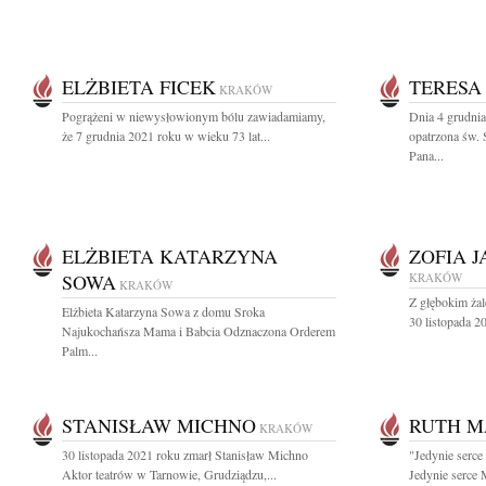
ELŻBIETA FICEK
TERESA
KRAKÓW
Pogrążeni w niewysłowionym bólu zawiadamiamy,
Dnia 4 grudnia
że 7 grudnia 2021 roku w wieku 73 lat...
opatrzona św. 
Pana...
ELŻBIETA KATARZYNA
ZOFIA 
SOWA
KRAKÓW
KRAKÓW
Z głębokim ża
Elżbieta Katarzyna Sowa z domu Sroka
30 listopada 20
Najukochańsza Mama i Babcia Odznaczona Orderem
Palm...
STANISŁAW MICHNO
RUTH M
KRAKÓW
30 listopada 2021 roku zmarł Stanisław Michno
"Jedynie serce
Aktor teatrów w Tarnowie, Grudziądzu,...
Jedynie serce 