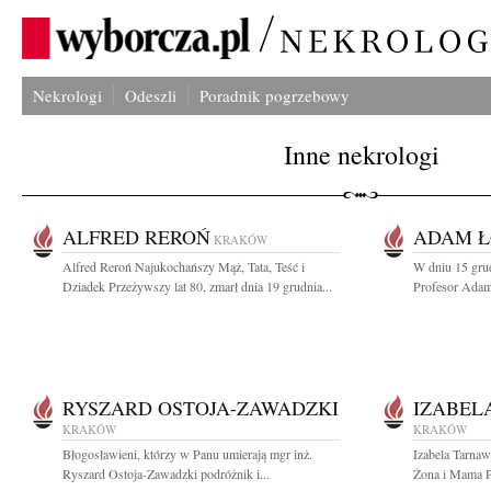
Nekrologi
Odeszli
Poradnik pogrzebowy
Inne nekrologi
ALFRED REROŃ
ADAM Ł
KRAKÓW
Alfred Reroń Najukochańszy Mąż, Tata, Teść i
W dniu 15 grud
Dziadek Przeżywszy lat 80, zmarł dnia 19 grudnia...
Profesor Adam
RYSZARD OSTOJA-ZAWADZKI
IZABEL
KRAKÓW
KRAKÓW
Błogosławieni, którzy w Panu umierają mgr inż.
Izabela Tarna
Ryszard Ostoja-Zawadzki podróżnik i...
Żona i Mama Pr