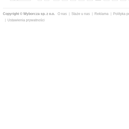
»
Copyright © Wyborcza sp. z o.o.
O nas
Staże u nas
Reklama
Polityka 
Ustawienia prywatności