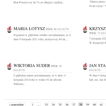
"Idziesz przez 
Brat Przeżywszy lat 74, po długiej i ciężkiej...
twoje czyny." 
MARIA ŁOTYSZ
KRZYSZ
WIEK: 86
KRAKÓW
WIEK: 73
KR
Pogrążeni w głębokim smutku zawiadamiamy, że w
7 listopada 20
dniu 9 listopada 2021 roku, przeżywszy 86 lat,...
W. Kasprzyk fi
WIKTORIA SUDER
JAN ST
WIEK: 92
KRAKÓW
KRAKÓW
Z głębokim żalem zawiadamiamy, że w dniu 11
W dniu 9 listop
listopada 2021roku w wieku 92 lat odeszła
hab. inż. Jan S
Wiktoria...
« poprzednie
1
...
33
34
35
36
37
38
39
40
41