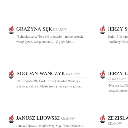
GRAŻYNA SĘK
JERZY 
KRAKÓW
"I chociaż serce Twe bić przestało... nasze uczucia
Dnia 13 listop
wciąż żywe, wciąż mocne..." Z głębokim...
ukochany Mąż, 
BOGDAN WAŃCZYK
JERZY 
KRAKÓW
91
KRAKÓW
19 listopada 2021 roku zmarł Bogdan Wańczyk
"Nie ma już Ci
artysta grafik z subtelną ironią patrzący w jasną...
naszych pozost
JANUSZ LIJOWSKI
ZDZISŁ
KRAKÓW
KRAKÓW
Janusz Lijowski Najdroższy Mąż, Tata, Dziadek i