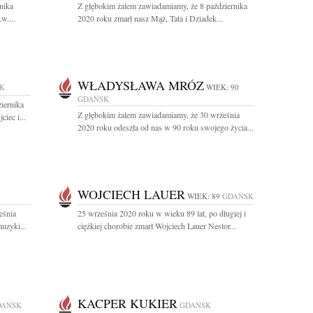
nika
Z głębokim żalem zawiadamiamy, że 8 października
w....
2020 roku zmarł nasz Mąż, Tata i Dziadek...
WŁADYSŁAWA MRÓZ
K
WIEK: 90
GDAŃSK
iernika
Z głębokim żalem zawiadamiamy, że 30 września
iec i...
2020 roku odeszła od nas w 90 roku swojego życia...
WOJCIECH LAUER
WIEK: 89
GDAŃSK
eśnia
25 września 2020 roku w wieku 89 lat, po długiej i
uzyki...
ciężkiej chorobie zmarł Wojciech Lauer Nestor...
KACPER KUKIER
DAŃSK
GDAŃSK