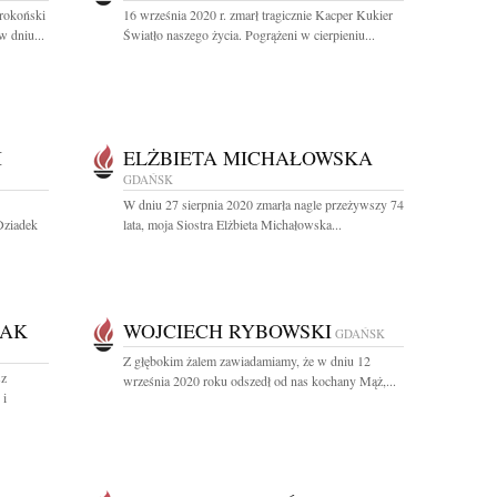
rokoński
16 września 2020 r. zmarł tragicznie Kacper Kukier
 dniu...
Światło naszego życia. Pogrążeni w cierpieniu...
I
ELŻBIETA MICHAŁOWSKA
GDAŃSK
W dniu 27 sierpnia 2020 zmarła nagle przeżywszy 74
Dziadek
lata, moja Siostra Elżbieta Michałowska...
ZAK
WOJCIECH RYBOWSKI
GDAŃSK
Z głębokim żalem zawiadamiamy, że w dniu 12
sz
września 2020 roku odszedł od nas kochany Mąż,...
 i