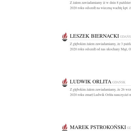
Z żalem zawiadamiamy iż w dniu 8 paździer
2020 roku odszedł na wieczną wachtę kpt. ż.
LESZEK BIERNACKI
GDAŃS
Z głębokim żalem zawiadamiamy, że 3 paźdz
2020 roku odszedł od nas ukochany Mąż, Ojc
LUDWIK ORLITA
GDAŃSK
Z głębokim żalem zawiadamiamy, że 26 wrz
2020 roku zmarł Ludwik Orlita nauczyciel m
MAREK PSTROKOŃSKI
G