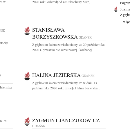
e w...
2020 roku odszedł od nas ukochany Mąż,...
Pogrąż
Joanna
Z głęb
+ więc
STANISŁAWA
ŃSK
BORZYSZKOWSKA
4
GDAŃSK
uściła
Z głębokim żalem zawiadamiamy, że 20 października
2020 r. przestało bić serce naszej ukochanej...
HALINA JEZIERSKA
7
GDAŃSK
Z głebokim żalem zawiadamiamy, że w dniu 13
ziernika
października 2020 roku zmarła Halina Jezierska...
ZYGMUNT JANCZUKOWICZ
K: 99
GDAŃSK