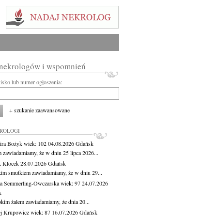
 nekrologów i wspomnień
wisko lub numer ogłoszenia:
+ szukanie zaawansowane
KROLOGI
ira Bożyk
wiek: 102
04.08.2026
Gdańsk
m zawiadamiamy, że w dniu 25 lipca 2026...
 Klocek
28.07.2026
Gdańsk
kim smutkiem zawiadamiamy, że w dniu 29...
a Semmerling-Owczarska
wiek: 97
24.07.2026
k
okim żalem zawiadamiamy, że dnia 20...
j Krupowicz
wiek: 87
16.07.2026
Gdańsk