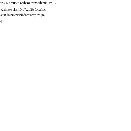
ona w smutku rodzina zawiadamia, że 12...
 Kalinowska
16.07.2026
Gdańsk
okim żalem zawiadamiamy, że po...
ej