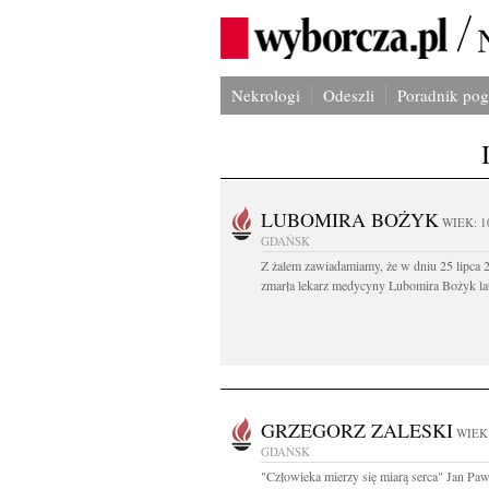
Nekrologi
Odeszli
Poradnik po
LUBOMIRA BOŻYK
WIEK: 1
GDAŃSK
Z żalem zawiadamiamy, że w dniu 25 lipca 2
zmarła lekarz medycyny Lubomira Bożyk lat
GRZEGORZ ZALESKI
WIEK:
GDAŃSK
"Człowieka mierzy się miarą serca" Jan Paw