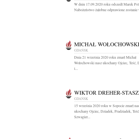
W dniu 17.09.2020 roku odszedł Marek Pst
Nabożeństwo żałobne odprawione zostanie w
MICHAŁ WOŁOCHOWSK
GDAŃSK
Dnia 21 września 2020 roku zmarł Michał
Wołochowski nasz ukochany Ojciec, Teść, 
i...
WIKTOR DREHER-STAS
GDAŃSK
15 września 2020 roku w Sopocie zmarł na
ukochany Ojciec, Dziadek, Pradziadek, Teść
Szwagier...