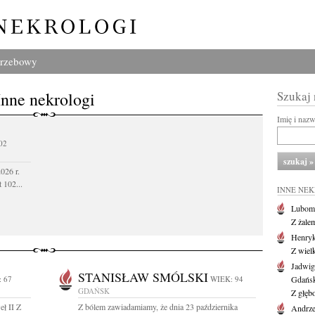
grzebowy
Inne nekrologi
Szukaj
Imię i naz
02
026 r.
 102...
INNE NE
Lubom
Z żale
Henryk
Z wiel
Jadwig
STANISŁAW SMÓLSKI
 67
WIEK: 94
Gdańs
GDAŃSK
Z głęb
eł II Z
Z bólem zawiadamiamy, że dnia 23 października
Andrze