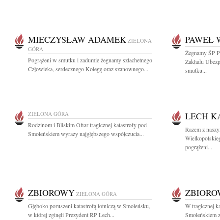
MIECZYSŁAW ADAMEK
PAWEŁ 
ZIELONA
GÓRA
Żegnamy ŚP P
Pogrążeni w smutku i zadumie żegnamy szlachetnego
Zakładu Ubezp
Człowieka, serdecznego Kolegę oraz szanownego...
smutku...
ZIELONA GÓRA
LECH K
Rodzinom i Bliskim Ofiar tragicznej katastrofy pod
Razem z naszy
Smoleńskiem wyrazy najgłębszego współczucia...
Wielkopolskie
pogrążeni...
ZBIOROWY
ZBIOR
ZIELONA GÓRA
Głęboko poruszeni katastrofą lotniczą w Smoleńsku,
W tragicznej k
w której zginęli Prezydent RP Lech...
Smoleńskiem zg