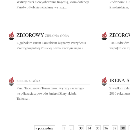
Wstrząśnięci niewyobrażalną tragedią, która dotknęła
Rodzinom i Bli
Państwo Polskie składamy wyrazy...
Smoleńskiem, w
ZBIOROWY
ZBIOR
ZIELONA GÓRA
Z głębokim żalem i smutkiem żegnamy Prezydenta
Pani Jadwidze
Rzeczypospolitej Polskiej Lecha Kaczyńskiego i...
współczucia z 
IRENA 
ZIELONA GÓRA
Panu Tadeuszowi Tomasikowi wyrazy szczerego
Z wielkim żal
współczucia z powodu śmierci Żony składa
2010 roku zma
Tadeusz...
« poprzednie
1
...
33
34
35
36
37
38