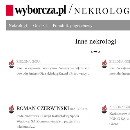
Nekrologi
Odeszli
Poradnik pogrzebowy
Inne nekrologi
ZIELONA GÓRA
ZIELONA GÓ
Panu Wiesławowi Wardynowi Wyrazy współczucia z
Panu Wiesław
powodu śmierci Ojca składają Zarząd i Pracownicy...
powodu śmierci
ROMAN CZERWIŃSKI
ZIELONA GÓ
BIAŁYSTOK
Kazimierzowi 
Rada Nadzorcza i Zarząd Jastrzębskiej Spółki
PGNiG SA w W
Węglowej SA Z ogromnym żalem przyjęliśmy
Górze...
wiadomość...