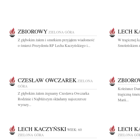
ZBIOROWY
LECH K
ZIELONA GÓRA
Z głębokim żalem i smutkiem przyjąłem wiadomość
W tragicznej k
o śmierci Prezydenta RP Lecha Kaczyńskiego i...
Smoleńskiem zg
CZESŁAW OWCZAREK
ZBIOR
ZIELONA
GÓRA
Koleżance Dan
Z głębokim żalem żegnamy Czesława Owczarka
tragiczną śmer
Rodzinie i Najbliższym składamy najszczersze
Marii...
wyrazy...
LECH KACZYŃSKI
LECH K
WIEK: 60
ZIELONA GÓRA
ZIELONA GÓ