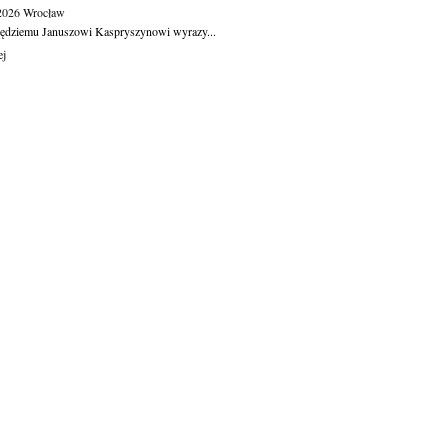
.2026
Wrocław
ędziemu Januszowi Kaspryszynowi wyrazy...
ej