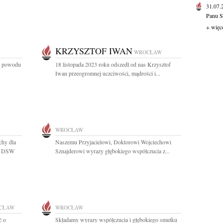
31.07
Panu S
+ więc
KRZYSZTOF IWAN
WROCŁAW
z powodu
18 listopada 2023 roku odszedł od nas Krzysztof
Iwan przeogromnej uczciwości, mądrości i...
WROCŁAW
chy dla
Naszemu Przyjacielowi, Doktorowi Wojciechowi
tu DSW
Sznajderowi wyrazy głębokiego współczucia z...
CŁAW
WROCŁAW
ć o
Składamy wyrazy współczucia i głębokiego smutku