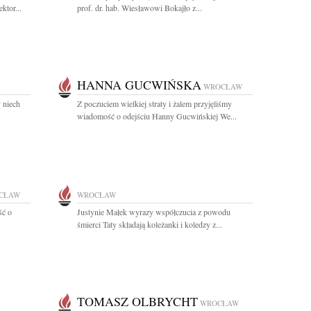
ktor...
prof. dr. hab. Wiesławowi Bokajło z...
HANNA GUCWIŃSKA
WROCŁAW
y niech
Z poczuciem wielkiej straty i żalem przyjęliśmy
wiadomość o odejściu Hanny Gucwińskiej We...
CŁAW
WROCŁAW
ść o
Justynie Małek wyrazy współczucia z powodu
śmierci Taty składają koleżanki i koledzy z...
TOMASZ OLBRYCHT
WROCŁAW