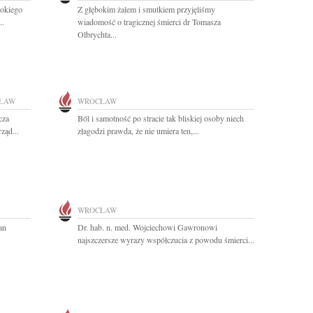
okiego
Z głębokim żalem i smutkiem przyjęliśmy
..
wiadomość o tragicznej śmierci dr Tomasza
Olbrychta...
ŁAW
WROCŁAW
cza
Ból i samotność po stracie tak bliskiej osoby niech
ząd...
złagodzi prawda, że nie umiera ten,...
WROCŁAW
an
Dr. hab. n. med. Wojciechowi Gawronowi
.
najszczersze wyrazy współczucia z powodu śmierci...