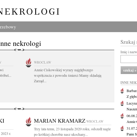
grzebowy
Inne nekrologi
Szukaj
Imię i naz
W
WROCŁAW
owi
Annie Ciskowskiej wyrazy najgłębszego
róbel...
współczucia z powodu śmierci Mamy składają
Zarząd...
INNE NE
Barbar
Z głęb
Lucyna
Naszem
06.08
KI
MARIAN KRAMARZ
WROCŁAW
Annie 
31.07
Trzy lata temu, 23 listopada 2020 roku, odszedł nagle
 2023 r.
Panu S
po krótkiej chorobie nasz ukochany...