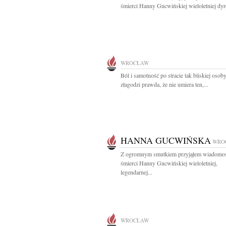
śmierci Hanny Gucwińskiej wieloletniej dyre
WROCŁAW
Ból i samotność po stracie tak bliskiej osob
złagodzi prawda, że nie umiera ten,...
HANNA GUCWIŃSKA
WRO
Z ogromnym smutkiem przyjąłem wiadomo
śmierci Hanny Gucwińskiej wieloletniej,
legendarnej...
WROCŁAW