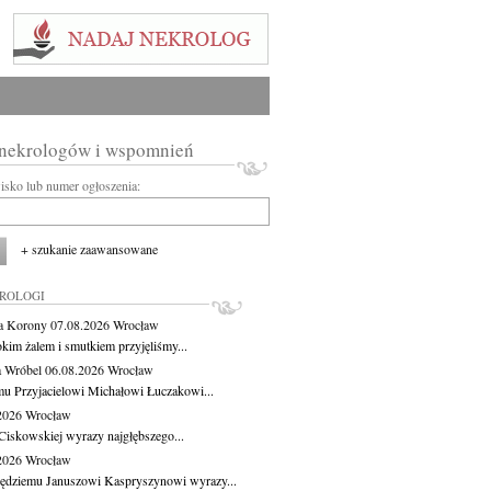
 nekrologów i wspomnień
wisko lub numer ogłoszenia:
+ szukanie zaawansowane
KROLOGI
a Korony
07.08.2026
Wrocław
okim żalem i smutkiem przyjęliśmy...
 Wróbel
06.08.2026
Wrocław
u Przyjacielowi Michałowi Łuczakowi...
.2026
Wrocław
Ciskowskiej wyrazy najgłębszego...
.2026
Wrocław
ędziemu Januszowi Kaspryszynowi wyrazy...