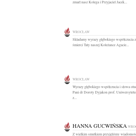
zmarł nasz Kolega i Przyjaciel Jacek...
WROCŁAW
Składamy wyrazy głębokiego współczucia 
śmierci Taty naszej Koleżance Agacie...
WROCŁAW
Wyrazy głębokiego współczucia i słowa otu
Pani dr Doroty Dyjakon prof. Uniwersyte
z...
HANNA GUCWIŃSKA
WRO
Z wielkim smutkiem przyjęliśmy wiadomoś