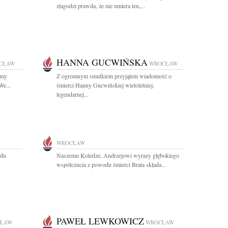
złagodzi prawda, że nie umiera ten,...
HANNA GUCWIŃSKA
CŁAW
WROCŁAW
śmy
Z ogromnym smutkiem przyjąłem wiadomość o
We...
śmierci Hanny Gucwińskiej wieloletniej,
legendarnej...
WROCŁAW
odu
Naszemu Koledze, Andrzejowi wyrazy głębokiego
współczucia z powodu śmierci Brata składa...
PAWEŁ LEWKOWICZ
ŁAW
WROCŁAW