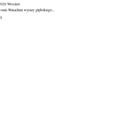
.2026
Wrocław
wonie Warachim wyrazy głębokiego...
ej