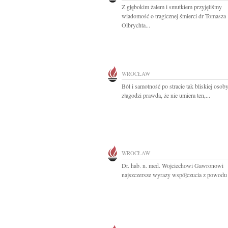
Z głębokim żalem i smutkiem przyjęliśmy
wiadomość o tragicznej śmierci dr Tomasza
Olbrychta...
WROCŁAW
Ból i samotność po stracie tak bliskiej osob
złagodzi prawda, że nie umiera ten,...
WROCŁAW
Dr. hab. n. med. Wojciechowi Gawronowi
najszczersze wyrazy współczucia z powodu ś