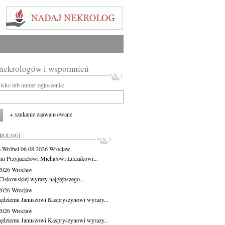
 nekrologów i wspomnień
wisko lub numer ogłoszenia:
+ szukanie zaawansowane
KROLOGI
 Wróbel
06.08.2026
Wrocław
u Przyjacielowi Michałowi Łuczakowi...
.2026
Wrocław
Ciskowskiej wyrazy najgłębszego...
.2026
Wrocław
ędziemu Januszowi Kaspryszynowi wyrazy...
.2026
Wrocław
ędziemu Januszowi Kaspryszynowi wyrazy...