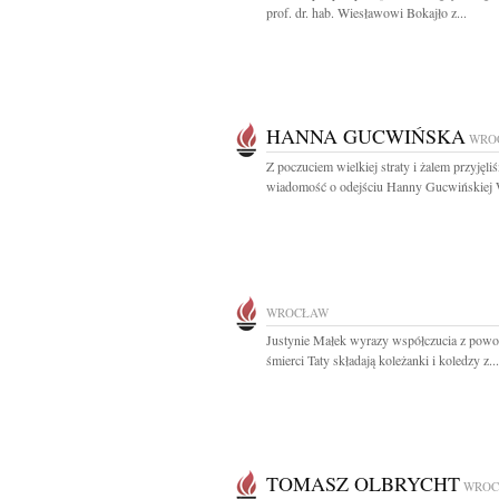
prof. dr. hab. Wiesławowi Bokajło z...
HANNA GUCWIŃSKA
WRO
Z poczuciem wielkiej straty i żalem przyjęli
wiadomość o odejściu Hanny Gucwińskiej 
WROCŁAW
Justynie Małek wyrazy współczucia z pow
śmierci Taty składają koleżanki i koledzy z...
TOMASZ OLBRYCHT
WROC