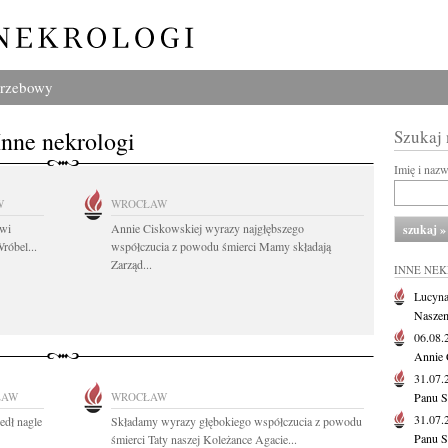
grzebowy
Inne nekrologi
Szukaj
Imię i naz
W
WROCŁAW
owi
Annie Ciskowskiej wyrazy najgłębszego
róbel...
współczucia z powodu śmierci Mamy składają
Zarząd...
INNE NE
Lucyna
Naszem
06.08
Annie 
31.07
ŁAW
WROCŁAW
Panu S
31.07
edł nagle
Składamy wyrazy głębokiego współczucia z powodu
Panu S
śmierci Taty naszej Koleżance Agacie...