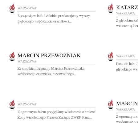
KATAR
WARSZAWA
WARSZAWA
Łącząc się w bólu i żałobie, przekazujemy wyrazy
Z głębokim ża
głębokiego współczucia oraz słowa...
wieloletnią ki
MARCIN PRZEWOŹNIAK
WARSZAWA
WARSZAWA
Panu dr. hab.
Ze smutkiem żegnamy Marcina Przewoźniaka
głębokiego wsp
serdecznego człowieka, niezawodnego...
MARCIN
WARSZAWA
WARSZAWA
Z ogromnym żalem przyjęliśmy wiadomość o śmierci
Z ogromnym sm
Żony wieloletniego Prezesa Zarządu ZWRP Pana...
wiadomość o śm