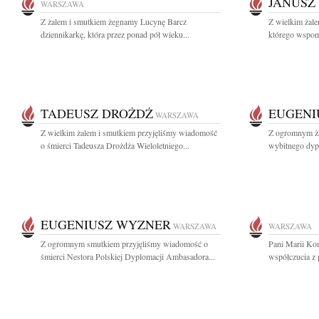
JANUSZ
WARSZAWA
Z żalem i smutkiem żegnamy Lucynę Barcz
Z wielkim żal
dziennikarkę, która przez ponad pół wieku...
którego wspom
TADEUSZ DROŻDŻ
EUGENI
WARSZAWA
Z wielkim żalem i smutkiem przyjęliśmy wiadomość
Z ogromnym ża
o śmierci Tadeusza Drożdża Wieloletniego...
wybitnego dypl
EUGENIUSZ WYZNER
WARSZAWA
WARSZAWA
Z ogromnym smutkiem przyjęliśmy wiadomość o
Pani Marii Ko
śmierci Nestora Polskiej Dyplomacji Ambasadora...
współczucia z 