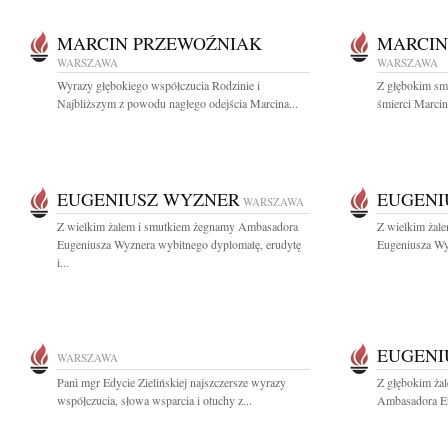
MARCIN PRZEWOŹNIAK
MARCIN
WARSZAWA
WARSZAWA
Wyrazy głębokiego współczucia Rodzinie i
Z głębokim sm
Najbliższym z powodu nagłego odejścia Marcina...
śmierci Marcin
EUGENIUSZ WYZNER
EUGENI
WARSZAWA
Z wielkim żalem i smutkiem żegnamy Ambasadora
Z wielkim żal
Eugeniusza Wyznera wybitnego dyplomatę, erudytę
Eugeniusza Wyz
i...
EUGENI
WARSZAWA
Pani mgr Edycie Zielińskiej najszczersze wyrazy
Z głębokim ża
współczucia, słowa wsparcia i otuchy z...
Ambasadora Eu