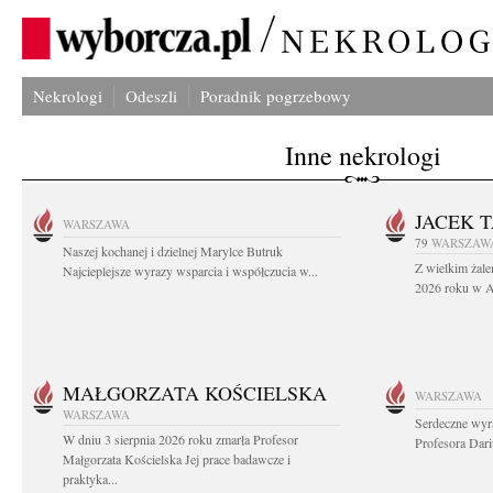
Nekrologi
Odeszli
Poradnik pogrzebowy
Inne nekrologi
JACEK 
WARSZAWA
79
WARSZAW
Naszej kochanej i dzielnej Marylce Butruk
Z wielkim żale
Najcieplejsze wyrazy wsparcia i współczucia w...
2026 roku w Au
MAŁGORZATA KOŚCIELSKA
WARSZAWA
WARSZAWA
Serdeczne wyr
W dniu 3 sierpnia 2026 roku zmarła Profesor
Profesora Dar
Małgorzata Kościelska Jej prace badawcze i
praktyka...