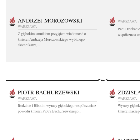
ANDRZEJ MOROZOWSKI
WARSZAWA
WARSZAWA
Pani Dziekanie
Z głębokim smutkiem przyjąłem wiadomość o
współczucia or
śmierci Andrzeja Morozowskiego wybitnego
dziennikarza,...
PIOTR BACHURZEWSKI
ZDZISŁ
WARSZAWA
WARSZAWA
Rodzinie i Bliskim wyrazy głębokiego współczucia z
Wyrazy głębok
powodu śmierci Piotra Bachurzewskiego...
śmierci naszego