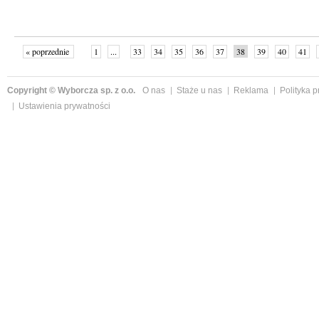
« poprzednie
1
...
33
34
35
36
37
38
39
40
41
»
Copyright © Wyborcza sp. z o.o.
O nas
Staże u nas
Reklama
Polityka 
Ustawienia prywatności