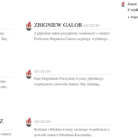
Zenon
Z wiel
+ więc
ZBIGNIEW GALOR
SZCZECIN
azy
Z głębokim żalem przyjęliśmy wiadomość o śmierci
Taty...
Profesora Zbigniewa Galora socjologa, wybitnego...
SZCZECIN
Pani Magdalenie Purzyckiej wyrazy głębokiego
iemu
współczucia z powodu śmierci Taty składają...
odu...
Z
SZCZECIN
Rodzinie i Bliskim wyrazy szczerego współczucia z
 śmierci
powodu śmierci Nikodema Kaczmarka...