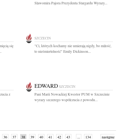
Sławomira Pajora Prezydenta Stargardu Wyrazy...
SZCZECIN
ięcią się
"Ci, których kochamy nie umierają nigdy, bo miłość,
.
to nieśmiertelność" Emily Dickinson...
EDWARD
SZCZECIN
zucia z
Pani Marii Nowackiej Kwestor PUM w Szczecinie
wyrazy szczerego współczucia z powodu...
36
37
38
39
40
41
42
43
...
134
następne