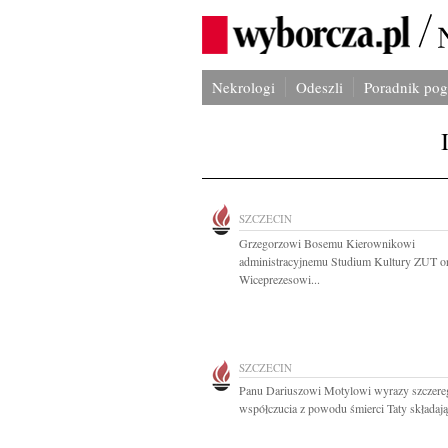
Nekrologi
Odeszli
Poradnik po
SZCZECIN
Grzegorzowi Bosemu Kierownikowi
administracyjnemu Studium Kultury ZUT o
Wiceprezesowi...
SZCZECIN
Panu Dariuszowi Motylowi wyrazy szczere
współczucia z powodu śmierci Taty składają.