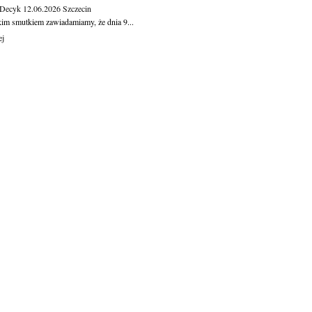
 Decyk
12.06.2026
Szczecin
kim smutkiem zawiadamiamy, że dnia 9...
ej