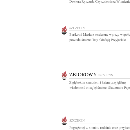
Doktora Ryszarda Czyszkiewicza W imieniu
SZCZECIN
Bartkowi Maziarz serdeczne wyrazy współc
powodu śmierci Taty składają Przyjaciele...
ZBIOROWY
SZCZECIN
Z głębokim smutkiem i żalem przyjęliśmy
wiadomość o nagłej śmierci Sławomira Pajor
SZCZECIN
Pogrążonej w smutku rodzinie oraz przyjaci