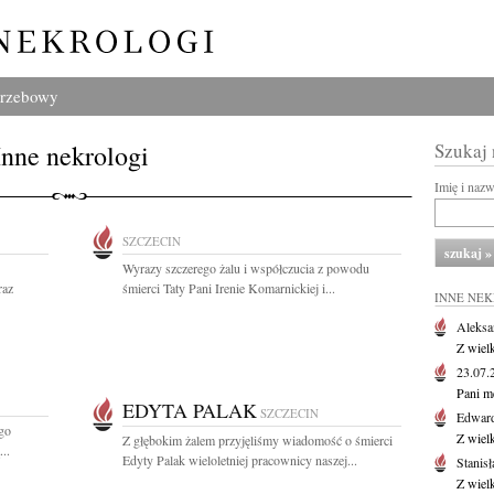
grzebowy
Inne nekrologi
Szukaj
Imię i naz
SZCZECIN
Wyrazy szczerego żalu i współczucia z powodu
raz
śmierci Taty Pani Irenie Komarnickiej i...
INNE NE
Aleksa
Z wiel
23.07
Pani m
EDYTA PALAK
SZCZECIN
Edwar
go
Z wiel
Z głębokim żalem przyjęliśmy wiadomość o śmierci
..
Edyty Palak wieloletniej pracownicy naszej...
Stanisł
Z wiel