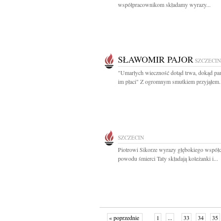
współpracownikom składamy wyrazy...
SŁAWOMIR PAJOR
SZCZECIN
"Umarłych wieczność dotąd trwa, dokąd pam
im płaci" Z ogromnym smutkiem przyjąłem..
SZCZECIN
Piotrowi Sikorze wyrazy głębokiego współc
powodu śmierci Taty składają koleżanki i...
« poprzednie
1
...
33
34
35