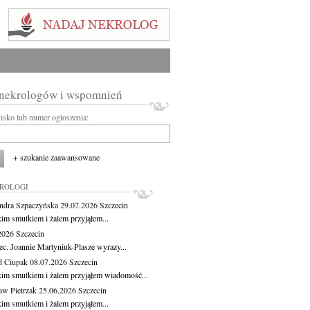
 nekrologów i wspomnień
wisko lub numer ogłoszenia:
+ szukanie zaawansowane
KROLOGI
ndra Szpaczyńska
29.07.2026
Szczecin
kim smutkiem i żalem przyjąłem...
.2026
Szczecin
ec. Joannie Martyniuk-Plasze wyrazy...
d Ciupak
08.07.2026
Szczecin
kim smutkiem i żalem przyjąłem wiadomość...
aw Pietrzak
25.06.2026
Szczecin
kim smutkiem i żalem przyjąłem...