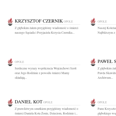
KRZYSZTOF CZERNIK
OPOLE
OPOLE
Z głębokim żalem przyjęliśmy wiadomość o śmierci
Naszej Koleżan
naszego Sąsiada i Przyjaciela Krzysia Czernika...
Najbliższym z 
PAWEŁ 
OPOLE
Serdeczne wyrazy współczucia Wojciechowi Szott
Z głębokim ża
oraz Jego Rodzinie z powodu śmierci Mamy
Pawła Skawińs
składają...
Archiwum...
DANIEL KOT
OPOLE
OPOLE
Z prawdziwym smutkiem przyjęliśmy wiadomość o
Panu Krzyszt
śmierci Daniela Kota Żonie, Dzieciom, Rodzinie i...
głębokiego ws