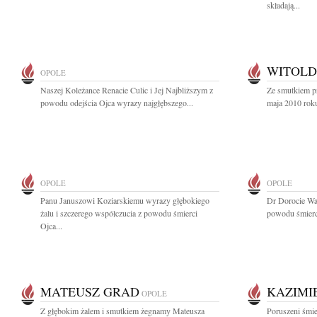
składają...
WITOLD
OPOLE
Naszej Koleżance Renacie Culic i Jej Najbliższym z
Ze smutkiem p
powodu odejścia Ojca wyrazy najgłębszego...
maja 2010 roku
OPOLE
OPOLE
Panu Januszowi Koziarskiemu wyrazy głębokiego
Dr Dorocie Wa
żalu i szczerego współczucia z powodu śmierci
powodu śmierci
Ojca...
MATEUSZ GRAD
KAZIMI
OPOLE
Z głębokim żalem i smutkiem żegnamy Mateusza
Poruszeni śmi