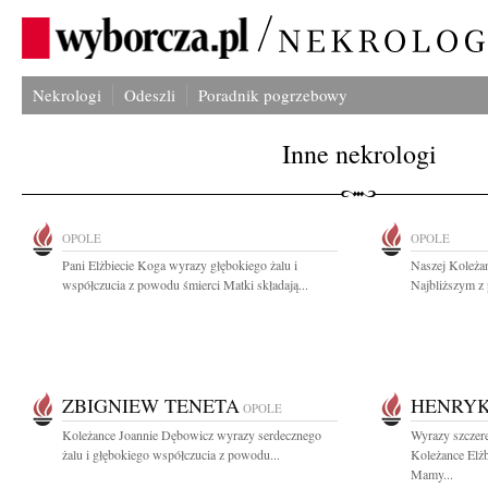
Nekrologi
Odeszli
Poradnik pogrzebowy
Inne nekrologi
OPOLE
OPOLE
Pani Elżbiecie Koga wyrazy głębokiego żalu i
Naszej Koleżan
współczucia z powodu śmierci Matki składają...
Najbliższym z 
ZBIGNIEW TENETA
HENRY
OPOLE
Koleżance Joannie Dębowicz wyrazy serdecznego
Wyrazy szczere
żalu i głębokiego współczucia z powodu...
Koleżance Elż
Mamy...