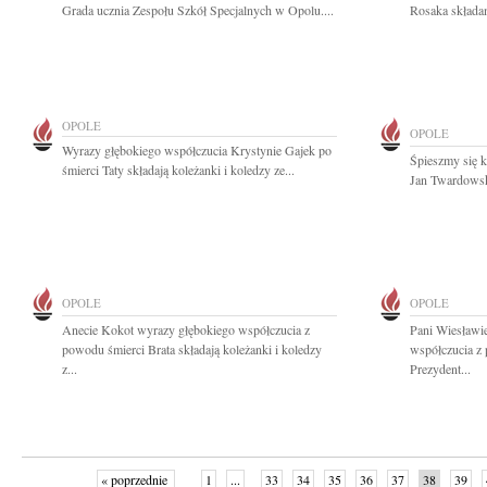
Grada ucznia Zespołu Szkół Specjalnych w Opolu....
Rosaka składam
OPOLE
OPOLE
Wyrazy głębokiego współczucia Krystynie Gajek po
Śpieszmy się k
śmierci Taty składają koleżanki i koledzy ze...
Jan Twardowsk
OPOLE
OPOLE
Anecie Kokot wyrazy głębokiego współczucia z
Pani Wiesławi
powodu śmierci Brata składają koleżanki i koledzy
współczucia z 
z...
Prezydent...
« poprzednie
1
...
33
34
35
36
37
38
39