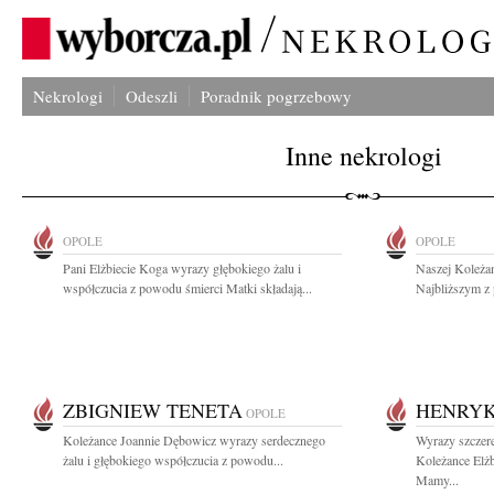
Nekrologi
Odeszli
Poradnik pogrzebowy
Inne nekrologi
OPOLE
OPOLE
Pani Elżbiecie Koga wyrazy głębokiego żalu i
Naszej Koleżan
współczucia z powodu śmierci Matki składają...
Najbliższym z 
ZBIGNIEW TENETA
HENRY
OPOLE
Koleżance Joannie Dębowicz wyrazy serdecznego
Wyrazy szczere
żalu i głębokiego współczucia z powodu...
Koleżance Elż
Mamy...