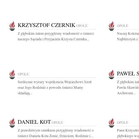
KRZYSZTOF CZERNIK
OPOLE
OPOLE
Z głębokim żalem przyjęliśmy wiadomość o śmierci
Naszej Koleżan
naszego Sąsiada i Przyjaciela Krzysia Czernika...
Najbliższym z 
PAWEŁ 
OPOLE
Serdeczne wyrazy współczucia Wojciechowi Szott
Z głębokim ża
oraz Jego Rodzinie z powodu śmierci Mamy
Pawła Skawińs
składają...
Archiwum...
DANIEL KOT
OPOLE
OPOLE
Z prawdziwym smutkiem przyjęliśmy wiadomość o
Panu Krzyszt
śmierci Daniela Kota Żonie, Dzieciom, Rodzinie i...
głębokiego ws