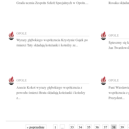
Grada ucznia Zespołu Szkół Specjalnych w Opolu....
Rosaka składam
OPOLE
OPOLE
Wyrazy głębokiego współczucia Krystynie Gajek po
Śpieszmy się k
śmierci Taty składają koleżanki i koledzy ze...
Jan Twardowsk
OPOLE
OPOLE
Anecie Kokot wyrazy głębokiego współczucia z
Pani Wiesławi
powodu śmierci Brata składają koleżanki i koledzy
współczucia z 
z...
Prezydent...
« poprzednie
1
...
33
34
35
36
37
38
39