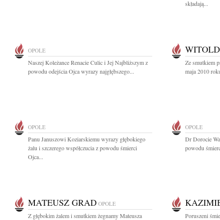
składają...
WITOLD
OPOLE
Naszej Koleżance Renacie Culic i Jej Najbliższym z
Ze smutkiem p
powodu odejścia Ojca wyrazy najgłębszego...
maja 2010 roku
OPOLE
OPOLE
Panu Januszowi Koziarskiemu wyrazy głębokiego
Dr Dorocie Wa
żalu i szczerego współczucia z powodu śmierci
powodu śmierci
Ojca...
MATEUSZ GRAD
KAZIMI
OPOLE
Z głębokim żalem i smutkiem żegnamy Mateusza
Poruszeni śmi