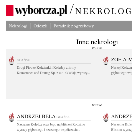
Nekrologi
Odeszli
Poradnik pogrzebowy
Inne nekrologi
ZOFIA 
GDAŃSK
Drogi Piotrze Koleżanki i Koledzy z firmy
Naszej Koleża
Konecranes and Demag Sp. z o.o. składają wyrazy...
głębokiego wspó
ANDRZEJ BELA
ANDRZE
GDAŃSK
Naszemu Koledze oraz Jego najbliższej Rodzinie
Naszemu Koled
wyrazy głębokiego i szczerego współczucia...
Bliskim wyrazy