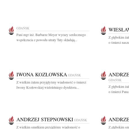
GDAŃSK
WIESŁA
Pani mgr inż. Barbarze Meyer wyrazy serdecznego
Z głębokim żal
współczucia z powodu utraty Taty składają...
o śmierci nasz
IWONA KOZŁOWSKA
ANDRZE
GDAŃSK
GDAŃSK
Z wielkim żalem przyjęłyśmy wiadomość o śmierci
Z głębokim żal
Iwony Kozłowskiej wieloletniego dyrektora...
o śmierci Pan
ANDRZEJ STEPNOWSKI
ANDRZE
GDAŃSK
Z wielkim smutkiem przyjęliśmy wiadomość o
Z głębokim sm