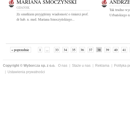
MARIANA SMOCZYŃSKI
ANDRZE
GDAŃSK
Tak trudno wyr
Ze smutkiem przyjęliśmy wiadomość o śmierci prof.
Urbańskiego ni
dr hab. n. med. Mariana Smoczyńskiego...
« poprzednie
1
...
33
34
35
36
37
38
39
40
41
»
Copyright © Wyborcza sp. z o.o.
O nas
Staże u nas
Reklama
Polityka 
Ustawienia prywatności