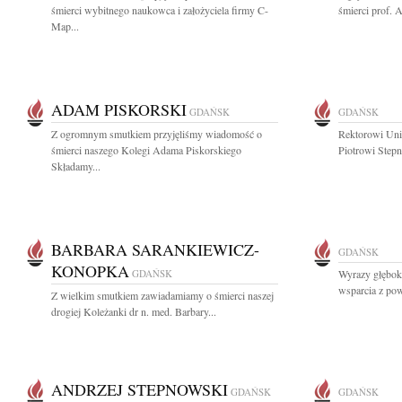
śmierci wybitnego naukowca i założyciela firmy C-
śmierci prof. 
Map...
ADAM PISKORSKI
GDAŃSK
GDAŃSK
Z ogromnym smutkiem przyjęliśmy wiadomość o
Rektorowi Uni
śmierci naszego Kolegi Adama Piskorskiego
Piotrowi Stepn
Składamy...
BARBARA SARANKIEWICZ-
GDAŃSK
KONOPKA
GDAŃSK
Wyrazy głęboki
wsparcia z po
Z wielkim smutkiem zawiadamiamy o śmierci naszej
drogiej Koleżanki dr n. med. Barbary...
ANDRZEJ STEPNOWSKI
GDAŃSK
GDAŃSK